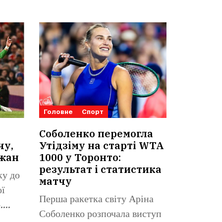
Головне
Спорт
Соболенко перемогла
чу,
Утідзіму на старті WTA
ижан
1000 у Торонто:
результат і статистика
ку до
матчу
ої
Перша ракетка світу Аріна
.
Соболенко розпочала виступ