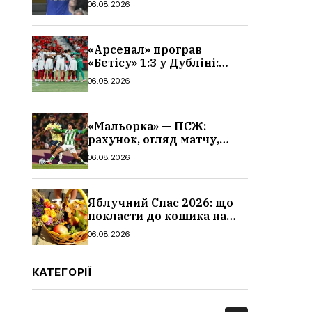
06.08.2026
«Арсенал» програв
«Бетісу» 1:3 у Дубліні:
огляд матчу та всі голи
06.08.2026
«Мальорка» — ПСЖ:
рахунок, огляд матчу,
голи та склад парижан
06.08.2026
Яблучний Спас 2026: що
покласти до кошика на
освячення, які фрукти,
06.08.2026
традиції
КАТЕГОРІЇ