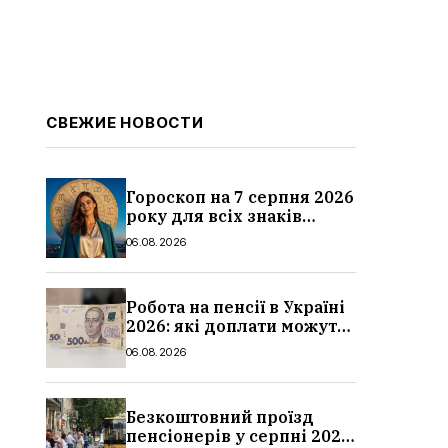
СВЕЖИЕ НОВОСТИ
Гороскоп на 7 серпня 2026
року для всіх знаків
зодіаку: кому пощастить у
06.08.2026
п’ятницю
Робота на пенсії в Україні
2026: які доплати можуть
скасувати, про що
06.08.2026
потрібно повідомити ПФУ
Безкоштовний проїзд
пенсіонерів у серпні 2026