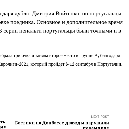
годаря дублю Дмитрия Войтенко, но португальцы
цовке поединка. Основное и дополнительное время
 В серии пенальти португальцы были точными и в
брала три очка и заняла второе место в группе А, благодаря
Евролиги-2021, который пройдет 8-12 сентября в Португалии.
NEXT POST
ать
Боевики на Донбассе дважды нарушили
ому
перемирие