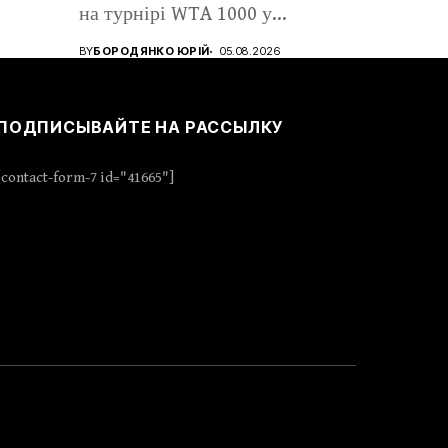
на турнірі WTA 1000 у...
BY
БОРОДЯНКО ЮРІЙ
05.08.2026
ПОДПИСЫВАЙТЕ НА РАССЫЛКУ
[contact-form-7 id="41665"]