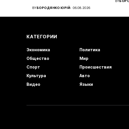
BY
БОРО
Український вінгер вийшов...
клуб..
BY
БОРОДЯНКО ЮРІЙ
06.08.2026
КАТЕГОРИИ
Экономика
Политика
Общество
Мир
Спорт
Происшествия
Культура
Авто
Видео
Языки