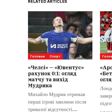
RELATED ARTICLES
Головне
Спорт
Голо
«Челсі» — «Ювентус»
«Арс
рахунок 0:1: огляд
«Бет
матчу та вихід
огля
Мудрика
Лонд
Михайло Мудрик отримав
завер
перші ігрові хвилини після
підго
тривалої відсутності.
«Реал