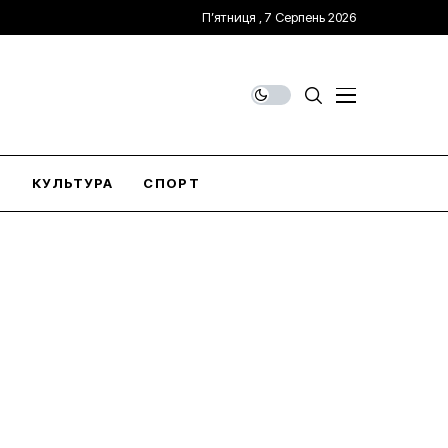
П’ятниця , 7 Серпень 2026
О
КУЛЬТУРА
СПОРТ