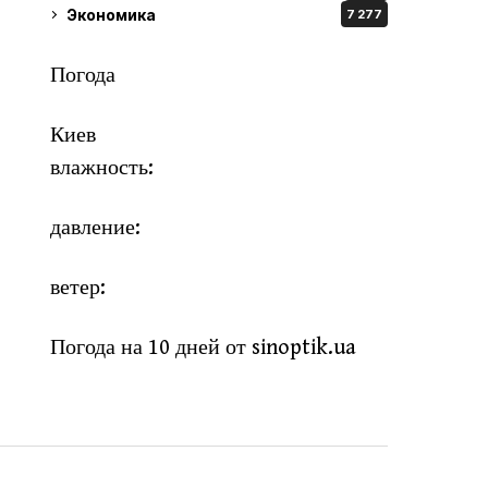
Экономика
7 277
Погода
Киев
влажность:
давление:
ветер:
Погода на 10 дней от
sinoptik.ua