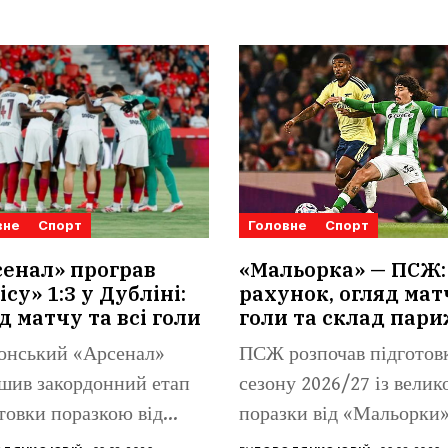
вне
Спорт
Головне
Спорт
енал» програв
«Мальорка» — ПСЖ:
ісу» 1:3 у Дубліні:
рахунок, огляд мат
д матчу та всі голи
голи та склад пар
онський «Арсенал»
ПСЖ розпочав підготов
шив закордонний етап
сезону 2026/27 із велик
товки поразкою від
поразки від «Мальорки»
 Бетіса». Іспанський
Іспанський...