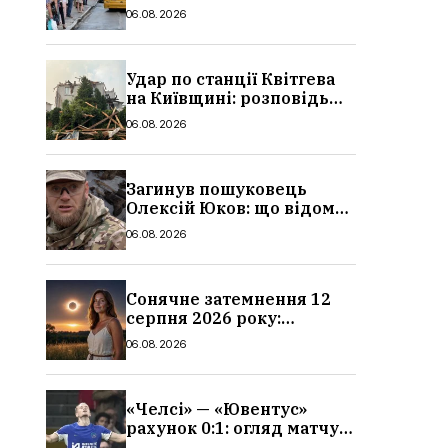
в Україні: де діє пільга,
06.08.2026
хто може скористатися
Удар по станції Квітгева
на Київщині: розповідь
очевидців, як вісім людей
06.08.2026
загинули біля колій, що
сталося
Загинув пошуковець
Олексій Юков: що відомо
про його роботу, хто він
06.08.2026
такий, біографія
Сонячне затемнення 12
серпня 2026 року:
гороскоп, кому із знаків
06.08.2026
зодіаку принесе успіх
«Челсі» — «Ювентус»
рахунок 0:1: огляд матчу
та вихід Мудрика