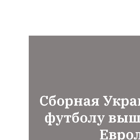
Сборная Укр
футболу выш
Евро