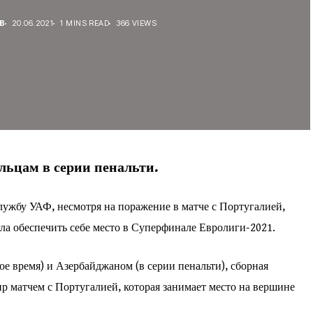
В
20.06.2021
1 MINS READ
366 VIEWS
льцам в серии пенальти.
лужбу УАФ, несмотря на поражение в матче с Португалией,
а обеспечить себе место в Суперфинале Евролиги-2021.
е время) и Азербайджаном (в серии пенальти), сборная
р матчем с Португалией, которая занимает место на вершине