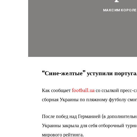
МАКСИМ КОРОЛЕ
“Сине-желтые” уступили португа
Как сообщает
footba
ll.ua
со ссылкой пресс-с
сборная Украины по пляжному футболу смогл
После побед над Германией (в дополнительно
Украины закрыла для себя отборочный турни
мирового рейтинга.