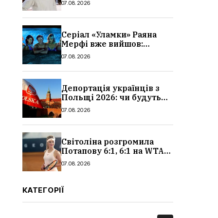
07.08.2026
Серіал «Уламки» Раяна
Мерфі вже вийшов:
сюжет, актори та всі
07.08.2026
деталі, де дивитися
Депортація українців з
Польщі 2026: чи будуть
висилати українських
07.08.2026
чоловіків
Світоліна розгромила
Потапову 6:1, 6:1 на WTA
1000 у Торонто
07.08.2026
КАТЕГОРІЇ