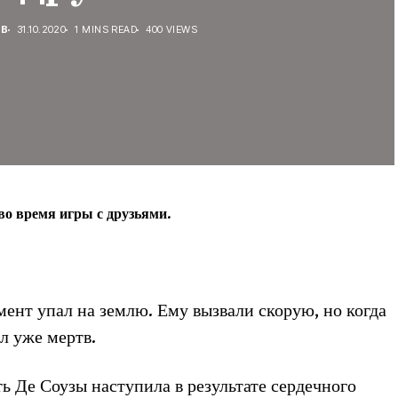
ЕВ
31.10.2020
1 MINS READ
400 VIEWS
во время игры с друзьями.
мент упал на землю. Ему вызвали скорую, но когда
л уже мертв.
 Де Соузы наступила в результате сердечного