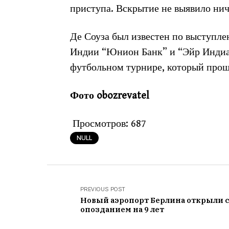
приступа. Вскрытие не выявило нич
Де Соуза был известен по выступл
Индии “Юнион Банк” и “Эйр Индиа”
футбольном турнире, который проше
Фото obozrevatel
Просмотров:
687
NULL
PREVIOUS POST
Новый аэропорт Берлина открыли 
опозданием на 9 лет