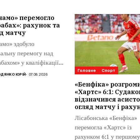
намо» перемогло
абах»: рахунок та
д матчу
амо» здобуло
альну перемогу над
бахом» у кваліфікації
Головне
Спорт
конференцій. Матвій
ДЯНКО ЮРІЙ
07.08.2026
аренко...
«Бенфіка» розгром
«Хартс» 6:1: Судако
відзначився асисто
огляд матчу і раху
Лісабонська «Бенфіка»
перемогла «Хартс» із
рахунком 6:1 у першому