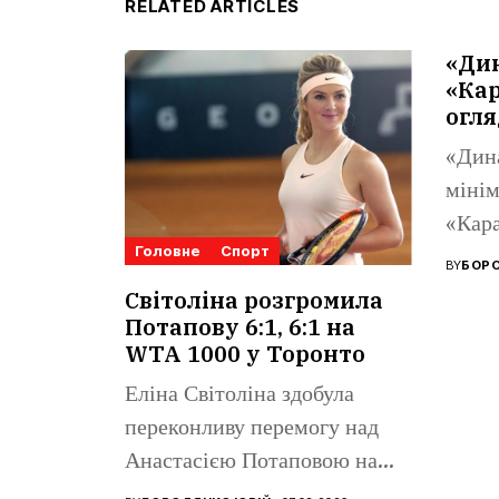
RELATED ARTICLES
«Ди
«Кар
огля
«Дин
мінім
«Кара
Головне
Спорт
Ліги 
BY
БОРО
Поном
Світоліна розгромила
Потапову 6:1, 6:1 на
WTA 1000 у Торонто
Еліна Світоліна здобула
переконливу перемогу над
Анастасією Потаповою на
турнірі WTA 1000...