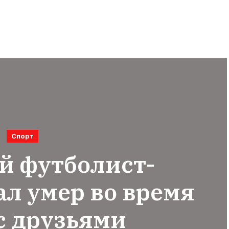
Спорт
й футболист-
л умер во время
с друзьями