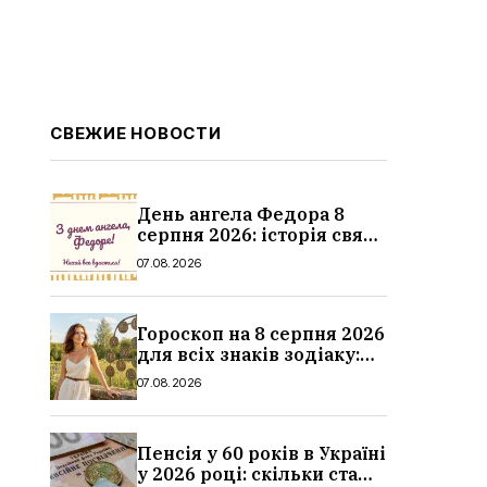
СВЕЖИЕ НОВОСТИ
День ангела Федора 8
серпня 2026: історія свята,
значення імені,
07.08.2026
привітання у віршах і
прозі
Гороскоп на 8 серпня 2026
для всіх знаків зодіаку:
кохання, гроші та справи
07.08.2026
Пенсія у 60 років в Україні
у 2026 році: скільки стажу