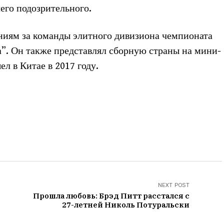
его подозрительного.
ениям за команды элитного дивизиона чемпионата
. Он также представлял сборную страны на мини-
л в Китае в 2017 году.
NEXT POST
с
Прошла любовь: Брэд Питт расстался с
27-летней Николь Потуральски