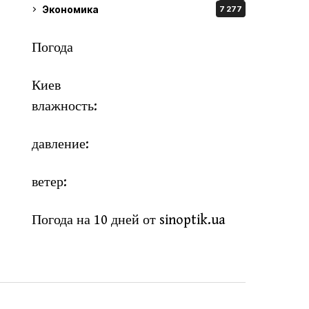
Экономика
7 277
Погода
Киев
влажность:
давление:
ветер:
Погода на 10 дней от
sinoptik.ua