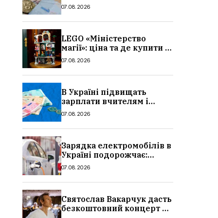
потрібно, умови, кому
07.08.2026
можуть відмовити
LEGO «Міністерство
магії»: ціна та де купити в
Україні
07.08.2026
В Україні підвищать
зарплати вчителям і
стипендії студентам з 1
07.08.2026
вересня 2026: умови,
суми, розмір
Зарядка електромобілів в
Україні подорожчає:
причина і нові ціни з
07.08.2026
серпня 2026
Святослав Вакарчук дасть
безкоштовний концерт у
Львові: дата і місце