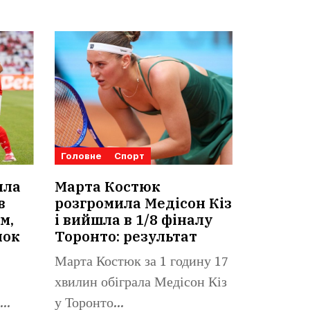
Головне
Спорт
ила
Марта Костюк
в
розгромила Медісон Кіз
м,
і вийшла в 1/8 фіналу
нок
Торонто: результат
Марта Костюк за 1 годину 17
хвилин обіграла Медісон Кіз
у Торонто...