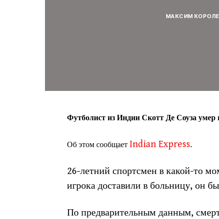
МАКСИМ КОРОЛ
Футболист из Индии Скотт Де Соуза умер 
Indian Express
Об этом сообщает
.
26-летний спортсмен в какой-то мо
игрока доставили в больницу, он бы
По предварительным данным, смерть