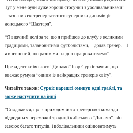
Тут у мене були дуже хороші стосунки з уболівальниками”,
– зазначив екстренер затятого суперника динамівців –
донецького “Шахтаря”.
“Я вдячний долі за те, що я прийшов до клубу з великими
традиціями, талановитими футболістами, – додав тренер. – І
я впевнений, що разом ми плідно працюватимемо”.
Президент київського “Динамо” Ігор Суркіс заявив, що
вважає румуна “одним із найкращих тренерів світу”.
Читайте також:
Суркіс нарешті оминув одні граблі, та
може наступити на інші
“Сподіваюся, що із приходом його тренерської команди
відродяться переможні традиції київського “Динамо”, він
завоює багато титулів, і вболівальники оцінюватимуть