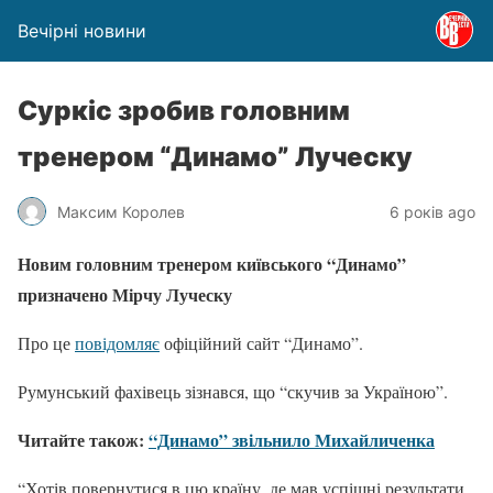
Вечірні новини
Суркіс зробив головним
тренером “Динамо” Луческу
Максим Королев
6 років ago
Новим головним тренером київського “Динамо”
призначено Мірчу Луческу
Про це
повідомляє
офіційний сайт “Динамо”.
Румунський фахівець зізнався, що “скучив за Україною”.
Читайте також:
“Динамо” звільнило Михайличенка
“Хотів повернутися в цю країну, де мав успішні результати.