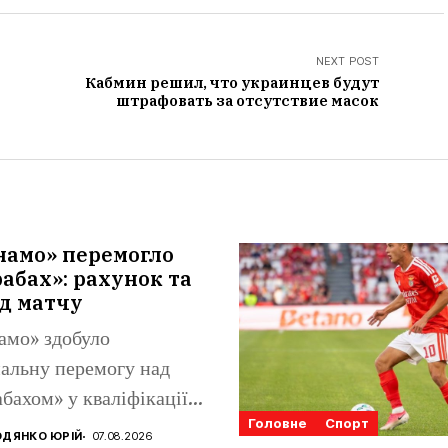
NEXT POST
Кабмин решил, что украинцев будут
штрафовать за отсутствие масок
намо» перемогло
абах»: рахунок та
д матчу
амо» здобуло
альну перемогу над
бахом» у кваліфікації
Головне
Спорт
конференцій. Матвій
ДЯНКО ЮРІЙ
07.08.2026