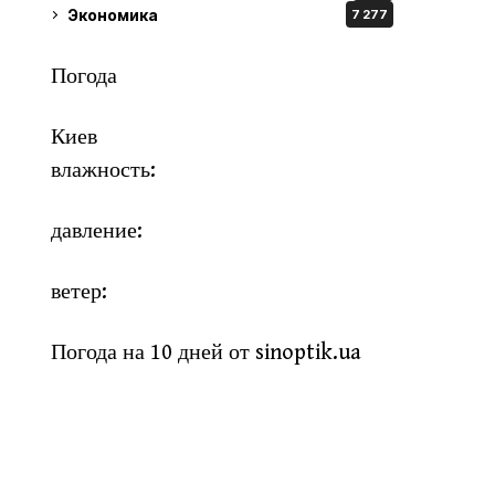
Экономика
7 277
Погода
Киев
влажность:
давление:
ветер:
Погода на 10 дней от
sinoptik.ua