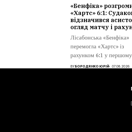
аренко...
«Бенфіка» розгром
«Хартс» 6:1: Судако
відзначився асисто
огляд матчу і раху
Лісабонська «Бенфіка»
перемогла «Хартс» із
рахунком 6:1 у першому
матчі третього
BY
БОРОДЯНКО ЮРІЙ
07.08.2026
кваліфікаційного...