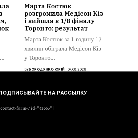
ила
Марта Костюк
в
розгромила Медісон Кіз
м,
і вийшла в 1/8 фіналу
нок
Торонто: результат
Марта Костюк за 1 годину 17
хвилин обіграла Медісон Кіз
у Торонто...
BY
БОРОДЯНКО ЮРІЙ
07.08.2026
ПОДПИСЫВАЙТЕ НА РАССЫЛКУ
[contact-form-7 id="41665"]