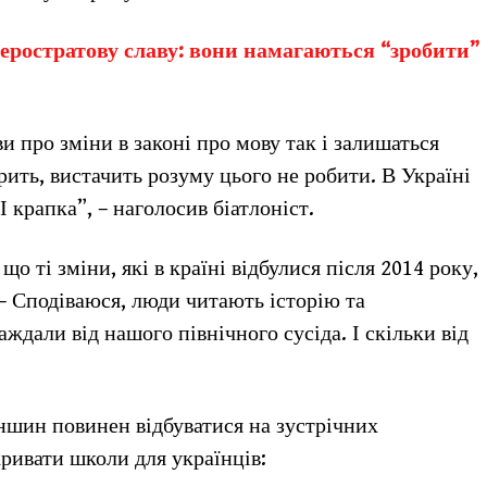
еростратову славу: вони намагаються “зробити”
и про зміни в законі про мову так і залишаться
рить, вистачить розуму цього не робити. В Україні
 крапка”, – наголосив біатлоніст.
що ті зміни, які в країні відбулися після 2014 року,
 – Сподіваюся, люди читають історію та
ждали від нашого північного сусіда. І скільки від
ншин повинен відбуватися на зустрічних
ривати школи для українців: