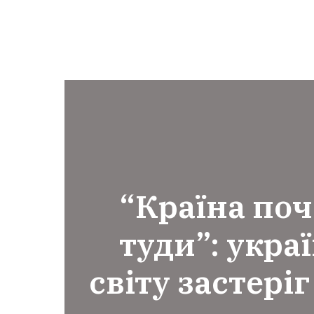
“Країна поч
туди”: укра
світу застеріг