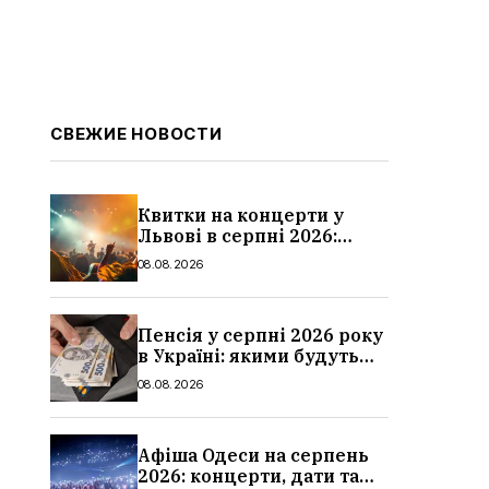
СВЕЖИЕ НОВОСТИ
Квитки на концерти у
Львові в серпні 2026:
дати, ціни та локації
08.08.2026
Пенсія у серпні 2026 року
в Україні: якими будуть
мінімальні та
08.08.2026
максимальні виплати,
суми
Афіша Одеси на серпень
2026: концерти, дати та