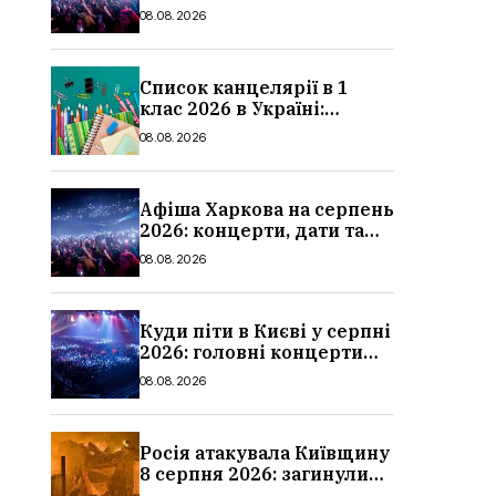
ціни квитків
08.08.2026
Список канцелярії в 1
клас 2026 в Україні:
повний чек-лист для
08.08.2026
школи
Афіша Харкова на серпень
2026: концерти, дати та
ціни квитків
08.08.2026
Куди піти в Києві у серпні
2026: головні концерти
місяця, дати, артисти та
08.08.2026
ціни
Росія атакувала Київщину
8 серпня 2026: загинули
троє людей, серед них