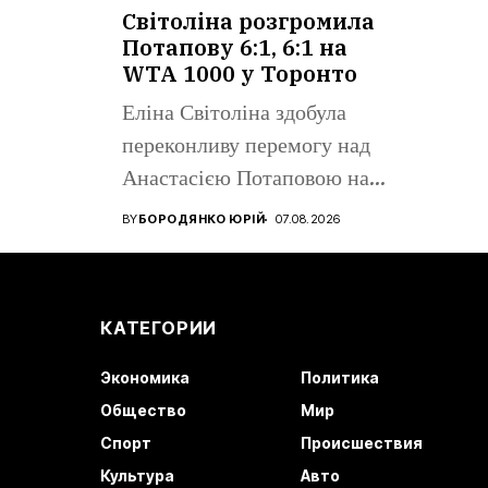
Поном
Світоліна розгромила
Потапову 6:1, 6:1 на
WTA 1000 у Торонто
Еліна Світоліна здобула
переконливу перемогу над
Анастасією Потаповою на
турнірі WTA 1000...
BY
БОРОДЯНКО ЮРІЙ
07.08.2026
КАТЕГОРИИ
Экономика
Политика
Общество
Мир
Спорт
Происшествия
Культура
Авто