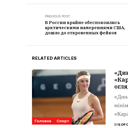
PREVIOUS POST
В России крайне обеспокоились
арктическими намерениями США,
дошло до откровенных фейков
RELATED ARTICLES
«Ди
«Кар
огля
«Дин
мінім
«Кара
Головне
Спорт
Ліги 
BY
БОРО