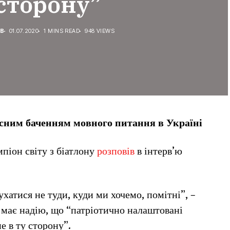
 сторону”
В
01.07.2020
1 MINS READ
948 VIEWS
сним баченням мовного питання в Україні
мпіон світу з біатлону
розповів
в інтерв’ю
ухатися не туди, куди ми хочемо, помітні”, –
 має надію, що “патріотично налаштовані
е в ту сторону”.