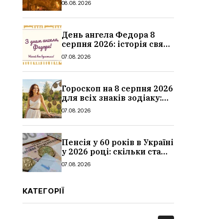
08.08.2026
дитина, наслідки
День ангела Федора 8
серпня 2026: історія свята,
значення імені,
07.08.2026
привітання у віршах і
прозі
Гороскоп на 8 серпня 2026
для всіх знаків зодіаку:
кохання, гроші та справи
07.08.2026
Пенсія у 60 років в Україні
у 2026 році: скільки стажу
потрібно, умови, кому
07.08.2026
можуть відмовити
КАТЕГОРІЇ