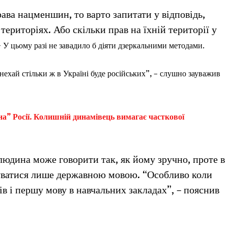
ава нацменшин, то варто запитати у відповідь,
 територіях. Або скільки прав на їхній території у
–
У цьому разі не завадило б діяти дзеркальними методами.
нехай стільки ж в Україні буде російських”, – слушно зауважив
рна” Росії. Колишній динамівець вимагає часткової
людина може говорити так, як йому зручно, проте в
вуватися лише державною мовою. “Особливо коли
в і першу мову в навчальних закладах”, – пояснив