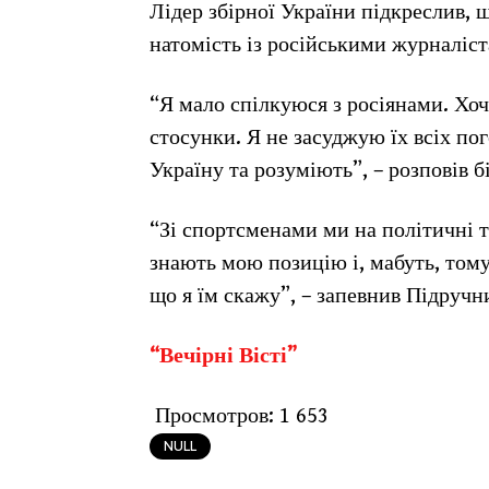
Лідер збірної України підкреслив, 
натомість із російськими журналіст
“Я мало спілкуюся з росіянами. Хо
стосунки. Я не засуджую їх всіх по
Україну та розуміють”, – розповів б
“Зі спортсменами ми на політичні 
знають мою позицію і, мабуть, тому
що я їм скажу”, – запевнив Підручн
“Вечірні Вісті”
Просмотров:
1 653
NULL