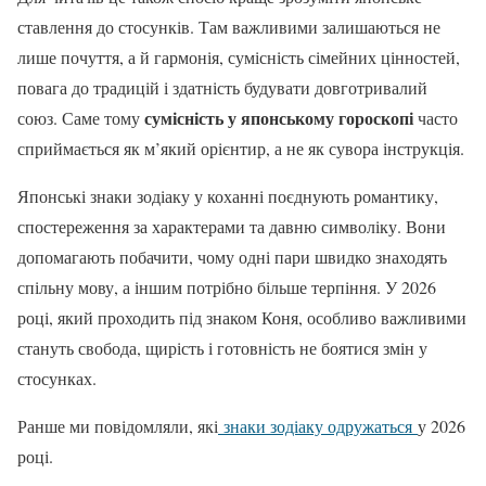
ставлення до стосунків. Там важливими залишаються не
лише почуття, а й гармонія, сумісність сімейних цінностей,
повага до традицій і здатність будувати довготривалий
сумісність у японському гороскопі
союз. Саме тому
часто
сприймається як м’який орієнтир, а не як сувора інструкція.
Японські знаки зодіаку у коханні поєднують романтику,
спостереження за характерами та давню символіку. Вони
допомагають побачити, чому одні пари швидко знаходять
спільну мову, а іншим потрібно більше терпіння. У 2026
році, який проходить під знаком Коня, особливо важливими
стануть свобода, щирість і готовність не боятися змін у
стосунках.
Ранше ми повідомляли, які
знаки зодіаку одружаться
у 2026
році.