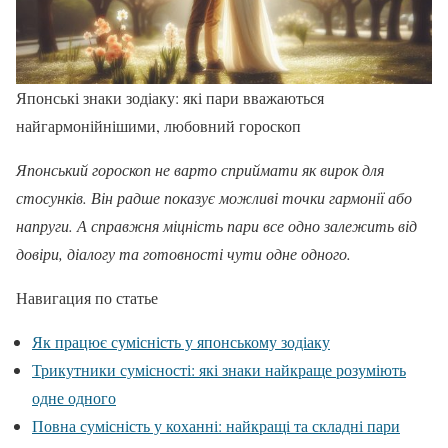
Японські знаки зодіаку: які пари вважаються
найгармонійнішими, любовний гороскоп
Японський гороскоп не варто сприймати як вирок для
стосунків. Він радше показує можливі точки гармонії або
напруги. А справжня міцність пари все одно залежить від
довіри, діалогу та готовності чути одне одного.
Навигация по статье
Як працює сумісність у японському зодіаку
Трикутники сумісності: які знаки найкраще розуміють
одне одного
Повна сумісність у коханні: найкращі та складні пари