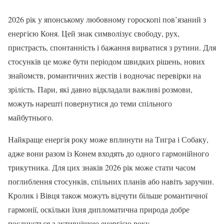
2026 рік у японському любовному гороскопі пов’язаний з
енергією Коня. Цей знак символізує свободу, рух,
пристрасть, спонтанність і бажання вирватися з рутини. Для
стосунків це може бути періодом швидких рішень, нових
знайомств, романтичних жестів і водночас перевірки на
зрілість. Пари, які давно відкладали важливі розмови,
можуть нарешті повернутися до теми спільного
майбутнього.
Найкраще енергія року може вплинути на Тигра і Собаку,
адже вони разом із Конем входять до одного гармонійного
трикутника. Для цих знаків 2026 рік може стати часом
поглиблення стосунків, спільних планів або навіть заручин.
Кролик і Вівця також можуть відчути більше романтичної
гармонії, оскільки їхня дипломатична природа добре
поєднується з активнішою енергією року.