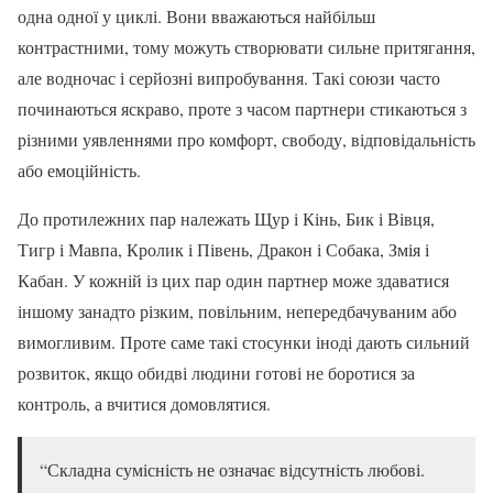
одна одної у циклі. Вони вважаються найбільш
контрастними, тому можуть створювати сильне притягання,
але водночас і серйозні випробування. Такі союзи часто
починаються яскраво, проте з часом партнери стикаються з
різними уявленнями про комфорт, свободу, відповідальність
або емоційність.
До протилежних пар належать Щур і Кінь, Бик і Вівця,
Тигр і Мавпа, Кролик і Півень, Дракон і Собака, Змія і
Кабан. У кожній із цих пар один партнер може здаватися
іншому занадто різким, повільним, непередбачуваним або
вимогливим. Проте саме такі стосунки іноді дають сильний
розвиток, якщо обидві людини готові не боротися за
контроль, а вчитися домовлятися.
“Складна сумісність не означає відсутність любові.