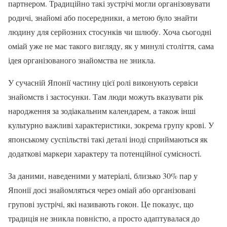
партнером. Традиційно такі зустрічі могли організовувати
родичі, знайомі або посередники, а метою було знайти
людину для серйозних стосунків чи шлюбу. Хоча сьогодні
оміай уже не має такого вигляду, як у минулі століття, сама
ідея організованого знайомства не зникла.
У сучасній Японії частину цієї ролі виконують сервіси
знайомств і застосунки. Там люди можуть вказувати рік
народження за зодіакальним календарем, а також інші
культурно важливі характеристики, зокрема групу крові. У
японському суспільстві такі деталі іноді сприймаються як
додаткові маркери характеру та потенційної сумісності.
За даними, наведеними у матеріалі, близько 30% пар у
Японії досі знайомляться через оміай або організовані
групові зустрічі, які називають гокон. Це показує, що
традиція не зникла повністю, а просто адаптувалася до