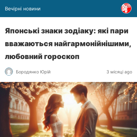
Вечірні новини
Японські знаки зодіаку: які пари
вважаються найгармонійнішими,
любовний гороскоп
Бородянко Юрій
3 місяці ago