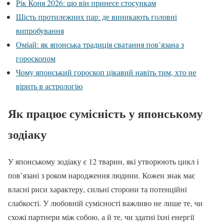
Рік Коня 2026: що він принесе стосункам
Шість протилежних пар: де виникають головні
випробування
Оміай: як японська традиція сватання пов’язана з
гороскопом
Чому японський гороскоп цікавий навіть тим, хто не
вірить в астрологію
Як працює сумісність у японському
зодіаку
У японському зодіаку є 12 тварин, які утворюють цикл і
пов’язані з роком народження людини. Кожен знак має
власні риси характеру, сильні сторони та потенційні
слабкості. У любовній сумісності важливо не лише те, чи
схожі партнери між собою, а й те, чи здатні їхні енергії