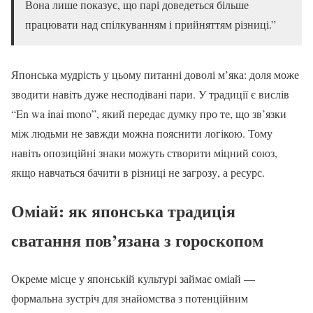
Вона лише показує, що парі доведеться більше
працювати над спілкуванням і прийняттям різниці.”
Японська мудрість у цьому питанні доволі м’яка: доля може
зводити навіть дуже несподівані пари. У традиції є вислів
“En wa inai mono”, який передає думку про те, що зв’язки
між людьми не завжди можна пояснити логікою. Тому
навіть опозиційні знаки можуть створити міцний союз,
якщо навчаться бачити в різниці не загрозу, а ресурс.
Оміай: як японська традиція
сватання пов’язана з гороскопом
Окреме місце у японській культурі займає оміай —
формальна зустріч для знайомства з потенційним