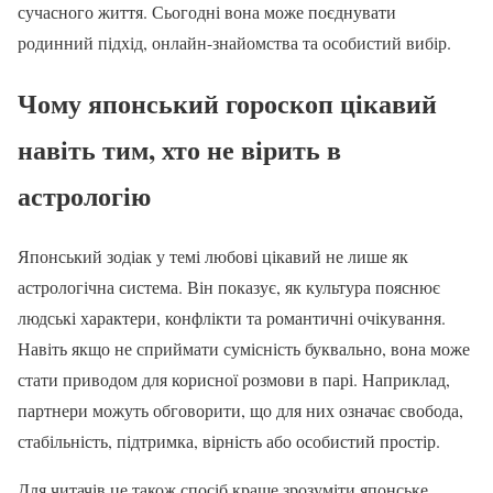
сучасного життя. Сьогодні вона може поєднувати
родинний підхід, онлайн-знайомства та особистий вибір.
Чому японський гороскоп цікавий
навіть тим, хто не вірить в
астрологію
Японський зодіак у темі любові цікавий не лише як
астрологічна система. Він показує, як культура пояснює
людські характери, конфлікти та романтичні очікування.
Навіть якщо не сприймати сумісність буквально, вона може
стати приводом для корисної розмови в парі. Наприклад,
партнери можуть обговорити, що для них означає свобода,
стабільність, підтримка, вірність або особистий простір.
Для читачів це також спосіб краще зрозуміти японське