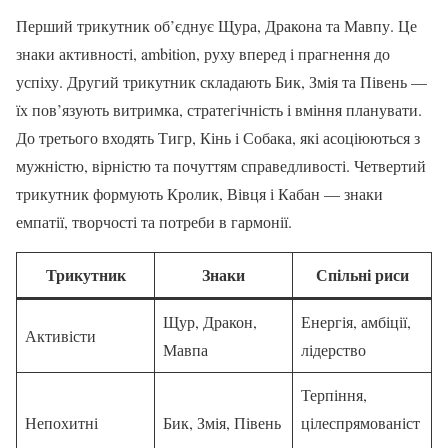
Перший трикутник об’єднує Щура, Дракона та Мавпу. Це
знаки активності, ambition, руху вперед і прагнення до
успіху. Другий трикутник складають Бик, Змія та Півень —
їх пов’язують витримка, стратегічність і вміння планувати.
До третього входять Тигр, Кінь і Собака, які асоціюються з
мужністю, вірністю та почуттям справедливості. Четвертий
трикутник формують Кролик, Вівця і Кабан — знаки
емпатії, творчості та потреби в гармонії.
Трикутник
Знаки
Спільні риси
Щур, Дракон,
Енергія, амбіції,
Активісти
Мавпа
лідерство
Терпіння,
Непохитні
Бик, Змія, Півень
цілеспрямованіст