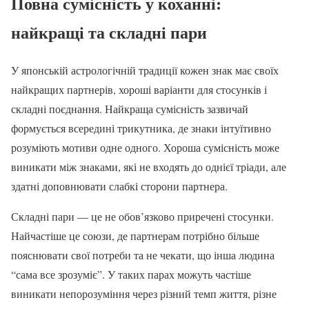
Повна сумісність у коханні:
найкращі та складні пари
У японській астрологічній традиції кожен знак має своїх
найкращих партнерів, хороші варіанти для стосунків і
складні поєднання. Найкраща сумісність зазвичай
формується всередині трикутника, де знаки інтуїтивно
розуміють мотиви одне одного. Хороша сумісність може
виникати між знаками, які не входять до однієї тріади, але
здатні доповнювати слабкі сторони партнера.
Складні пари — це не обов’язково приречені стосунки.
Найчастіше це союзи, де партнерам потрібно більше
пояснювати свої потреби та не чекати, що інша людина
“сама все зрозуміє”. У таких парах можуть частіше
виникати непорозуміння через різний темп життя, різне