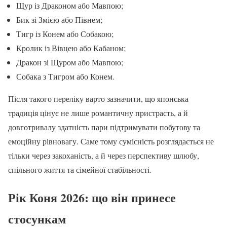
Щур із Драконом або Мавпою;
Бик зі Змією або Півнем;
Тигр із Конем або Собакою;
Кролик із Вівцею або Кабаном;
Дракон зі Щуром або Мавпою;
Собака з Тигром або Конем.
Після такого переліку варто зазначити, що японська
традиція цінує не лише романтичну пристрасть, а й
довготривалу здатність пари підтримувати побутову та
емоційну рівновагу. Саме тому сумісність розглядається не
тільки через закоханість, а й через перспективу шлюбу,
спільного життя та сімейної стабільності.
Рік Коня 2026: що він принесе
стосункам