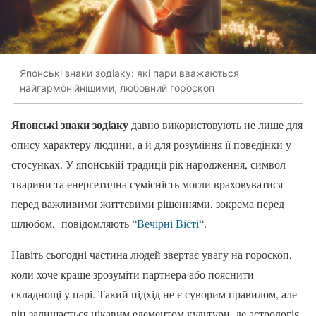
Японські знаки зодіаку: які пари вважаються
найгармонійнішими, любовний гороскоп
Японські знаки зодіаку
давно використовують не лише для
опису характеру людини, а й для розуміння її поведінки у
стосунках. У японській традиції рік народження, символ
тварини та енергетична сумісність могли враховуватися
перед важливими життєвими рішеннями, зокрема перед
шлюбом, повідомляють “
Вечірні Вісті
“.
Навіть сьогодні частина людей звертає увагу на гороскоп,
коли хоче краще зрозуміти партнера або пояснити
складнощі у парі. Такий підхід не є суворим правилом, але
він залишається цікавим елементом культури, де астрологія