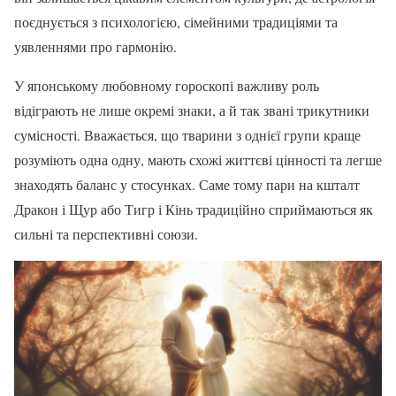
поєднується з психологією, сімейними традиціями та
уявленнями про гармонію.
У японському любовному гороскопі важливу роль
відіграють не лише окремі знаки, а й так звані трикутники
сумісності. Вважається, що тварини з однієї групи краще
розуміють одна одну, мають схожі життєві цінності та легше
знаходять баланс у стосунках. Саме тому пари на кшталт
Дракон і Щур або Тигр і Кінь традиційно сприймаються як
сильні та перспективні союзи.