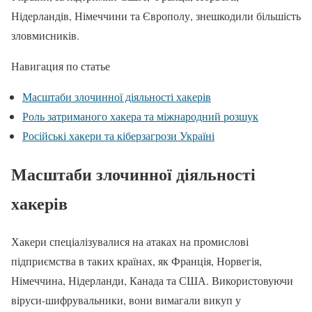
Нідерландів, Німеччини та Європолу, знешкодили більшість
зловмисників.
Навигация по статье
Масштаби злочинної діяльності хакерів
Роль затриманого хакера та міжнародний розшук
Російські хакери та кіберзагрози Україні
Масштаби злочинної діяльності
хакерів
Хакери спеціалізувалися на атаках на промислові
підприємства в таких країнах, як Франція, Норвегія,
Німеччина, Нідерланди, Канада та США. Використовуючи
віруси-шифрувальники, вони вимагали викуп у