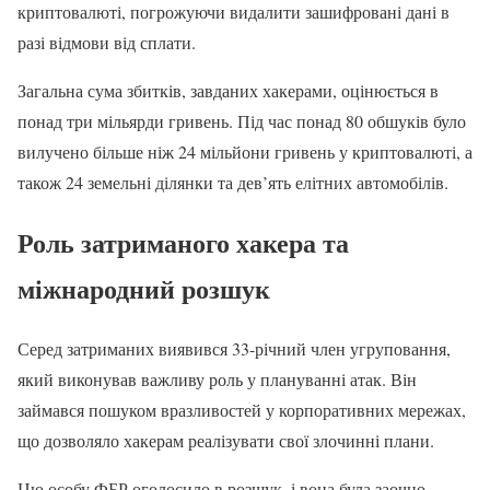
криптовалюті, погрожуючи видалити зашифровані дані в
разі відмови від сплати.
Загальна сума збитків, завданих хакерами, оцінюється в
понад три мільярди гривень. Під час понад 80 обшуків було
вилучено більше ніж 24 мільйони гривень у криптовалюті, а
також 24 земельні ділянки та дев’ять елітних автомобілів.
Роль затриманого хакера та
міжнародний розшук
Серед затриманих виявився 33-річний член угруповання,
який виконував важливу роль у плануванні атак. Він
займався пошуком вразливостей у корпоративних мережах,
що дозволяло хакерам реалізувати свої злочинні плани.
Цю особу ФБР оголосило в розшук, і вона була заочно