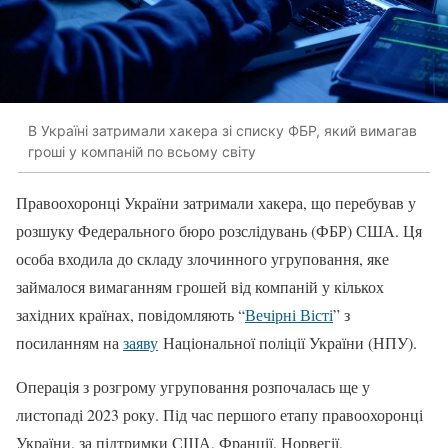
В Україні затримали хакера зі списку ФБР, який вимагав
гроші у компаній по всьому світу
Правоохоронці України затримали хакера, що перебував у
розшуку Федерального бюро розслідувань (ФБР) США. Ця
особа входила до складу злочинного угруповання, яке
займалося вимаганням грошей від компаній у кількох
західних країнах, повідомляють “
Вечірні Вісті
” з
посиланням на
заяву
Національної поліції України (НПУ).
Операція з розгрому угруповання розпочалась ще у
листопаді 2023 року. Під час першого етапу правоохоронці
України, за підтримки США, Франції, Норвегії,