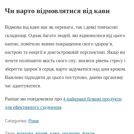
Чи варто відмовлятися від кави
Відмова від кави має як переваги, так і деякі тимчасові
складнощі. Однак багато людей, які відмовилися від цього
напою, помітили значне покращення свого здоров’я,
настрою та енергії в довгостроковій перспективі. Якщо ви
хочете поліпшити якість свого сну, знизити рівень стресу і
зберегти здоров’я серця, варто задуматися над цим кроком.
Важливо підходити до цього поступово, даючи організму
час адаптуватися.
Раніше ми повідомляли про
4 найкращі білкові продукти
для ефективного схуднення
.
Categories:
Різне
Tags:
відмова
,
вплив
,
кава
,
організм
,
факти