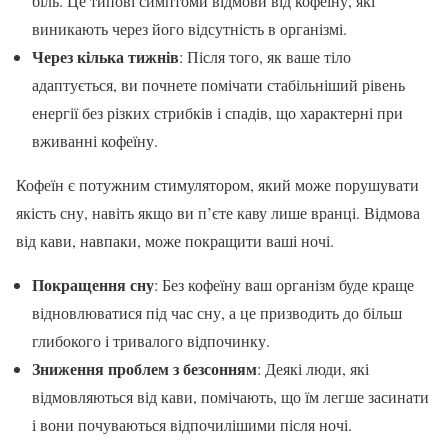
біль. Це типові симптоми відмови від кофеїну, які
виникають через його відсутність в організмі.
Через кілька тижнів
: Після того, як ваше тіло
адаптується, ви почнете помічати стабільніший рівень
енергії без різких стрибків і спадів, що характерні при
вживанні кофеїну.
Кофеїн є потужним стимулятором, який може порушувати
якість сну, навіть якщо ви п’єте каву лише вранці. Відмова
від кави, навпаки, може покращити ваші ночі.
Покращення сну
: Без кофеїну ваш організм буде краще
відновлюватися під час сну, а це призводить до більш
глибокого і тривалого відпочинку.
Зниження проблем з безсонням
: Деякі люди, які
відмовляються від кави, помічають, що їм легше засинати
і вони почуваються відпочилішими після ночі.