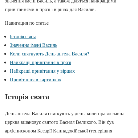
значення імені Василь, а також діляться найкращими
привітаннями в прозі і віршах для Василів.
Навигация по статье
Історія свята
Значення імені Василь
Коли святкують День ангела Василя?
Найкращі привітання в прозі
Найкращі привітання у віршах
Привітання в картинках
Історія свята
День ангела Василя святкують у день, коли православна
церква вшановує святого Василя Великого. Він був
архієпископом Кесарії Каппадокійської (теперішня