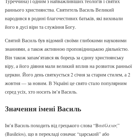
Туреччина) і одним з найважливіших теологів і святих
раннього християнства. Святитель Василь Великий
народився в родині благочестивих батьків, які виховали
його в дусі віри та служіння Богу.
Святий Василь був відомий своїми глибокими науковими
знаннями, а також активною проповідницькою діяльністю.
Він також запам’ятався як борець за єдину християнську
віру, а його діяння мали великий вплив на розвиток ранньої
церкви. Його день святкується 2 січня за старим стилем, а 2
жовтня — за новим. В Україні це свято стало популярним
серед усіх, хто носить ім’я Василь.
Значення імені Василь
Ім’я Василь походить від грецького слова “Βασίλειος”
(Basileios), що в перекладі означає “царський” або