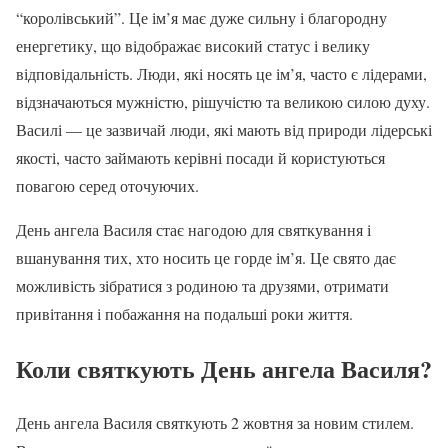
“королівський”. Це ім’я має дуже сильну і благородну
енергетику, що відображає високий статус і велику
відповідальність. Люди, які носять це ім’я, часто є лідерами,
відзначаються мужністю, рішучістю та великою силою духу.
Василі — це зазвичай люди, які мають від природи лідерські
якості, часто займають керівні посади й користуються
повагою серед оточуючих.
День ангела Василя стає нагодою для святкування і
вшанування тих, хто носить це горде ім’я. Це свято дає
можливість зібратися з родиною та друзями, отримати
привітання і побажання на подальші роки життя.
Коли святкують День ангела Василя?
День ангела Василя святкують 2 жовтня за новим стилем.