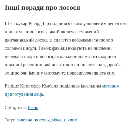
Інші поради про лосося
Шеф-кухар Річард Гір поділився своїм улюбленим рецептом
приготування лосося, який включає смажений
шотландський лосось зі спагеті з кабачками та пюре з
солодкої цибулі. Також фахівці вказують на численні
переваги шкірки лосося, оскільки вона містить корисні
поживні речовини, які позитивно впливають на здоров’я,
зміцнюючи імунну систему та покращуючи якість сну.
Раніше Крістофер Кімбалл поділився ідеальним
методом
приготування яєць
.
Categories:
Різне
Tags:
головне
,
лосось
,
різне
,
цікаве