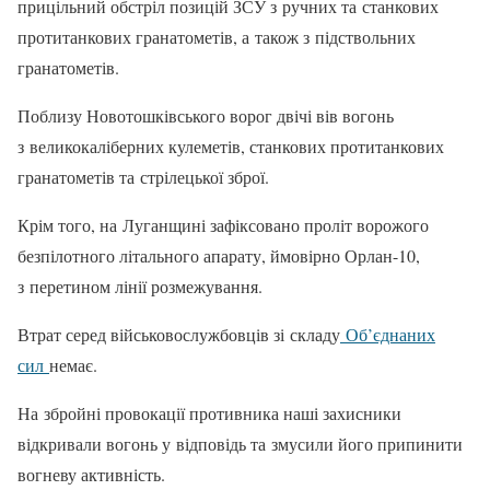
прицільний обстріл позицій ЗСУ з ручних та станкових
протитанкових гранатометів, а також з підствольних
гранатометів.
Поблизу Новотошківського ворог двічі вів вогонь
з великокаліберних кулеметів, станкових протитанкових
гранатометів та стрілецької зброї.
Крім того, на Луганщині зафіксовано проліт ворожого
безпілотного літального апарату, ймовірно Орлан-10,
з перетином лінії розмежування.
Втрат серед військовослужбовців зі складу
Об’єднаних
сил
немає.
На збройні провокації противника наші захисники
відкривали вогонь у відповідь та змусили його припинити
вогневу активність.