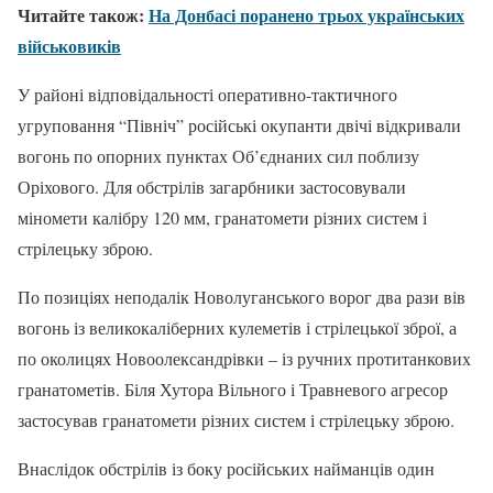
Читайте також:
На Донбасі поранено трьох українських
військовиків
У районі відповідальності оперативно-тактичного
угруповання “Північ” російські окупанти двічі відкривали
вогонь по опорних пунктах Об’єднаних сил поблизу
Оріхового. Для обстрілів загарбники застосовували
міномети калібру 120 мм, гранатомети різних систем і
стрілецьку зброю.
По позиціях неподалік Новолуганського ворог два рази вів
вогонь із великокаліберних кулеметів і стрілецької зброї, а
по околицях Новоолександрівки – із ручних протитанкових
гранатометів. Біля Хутора Вільного і Травневого агресор
застосував гранатомети різних систем і стрілецьку зброю.
Внаслідок обстрілів із боку російських найманців один