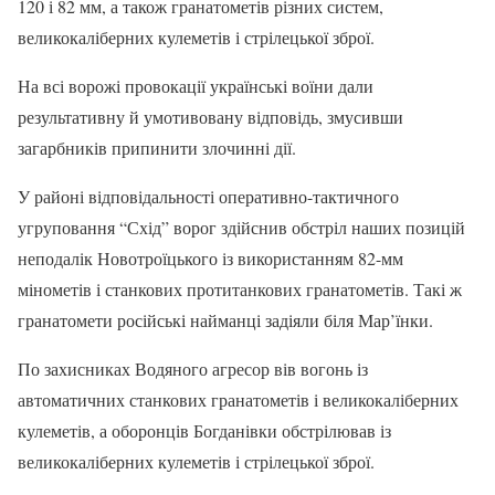
120 і 82 мм, а також гранатометів різних систем,
великокаліберних кулеметів і стрілецької зброї.
На всі ворожі провокації українські воїни дали
результативну й умотивовану відповідь, змусивши
загарбників припинити злочинні дії.
У районі відповідальності оперативно-тактичного
угруповання “Схід” ворог здійснив обстріл наших позицій
неподалік Новотроїцького із використанням 82-мм
мінометів і станкових протитанкових гранатометів. Такі ж
гранатомети російські найманці задіяли біля Мар’їнки.
По захисниках Водяного агресор вів вогонь із
автоматичних станкових гранатометів і великокаліберних
кулеметів, а оборонців Богданівки обстрілював із
великокаліберних кулеметів і стрілецької зброї.