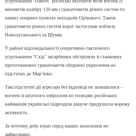
угруповання “Північ” російські окупанти вели вогонь із
мінометів калібру 120 мм і гранатометів різних систем по
наших опорних пунктах неподалік Оріхового. Також
гранатомети різних систем ворог застосував поблизу
Новолуганського та Шумів.
У районі відповідальності оперативно-тактичного
угруповання “Схід” загарбники обстріляли зі станкових
протитанкових гранатометів оборонні укріплення на
підступах до Мар’їнки.
Такі підступні дії агресора без відповіді не залишилися –
вогнем зі штатного озброєння по позиціях російських
найманців українські підрозділи рішуче придушили ворожу
активність.
За поточну добу втрат серед наших захисників не
зафіксовано.