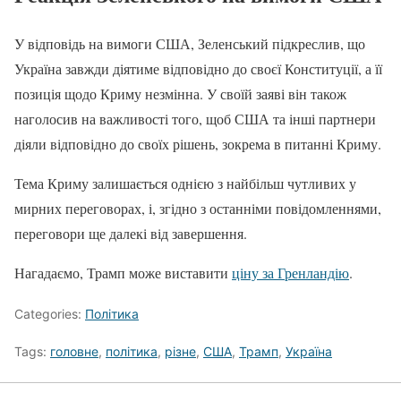
У відповідь на вимоги США, Зеленський підкреслив, що
Україна завжди діятиме відповідно до своєї Конституції, а її
позиція щодо Криму незмінна. У своїй заяві він також
наголосив на важливості того, щоб США та інші партнери
діяли відповідно до своїх рішень, зокрема в питанні Криму.
Тема Криму залишається однією з найбільш чутливих у
мирних переговорах, і, згідно з останніми повідомленнями,
переговори ще далекі від завершення.
Нагадаємо, Трамп може виставити
ціну за Гренландію
.
Categories:
Політика
Tags:
головне
,
політика
,
різне
,
США
,
Трамп
,
Україна