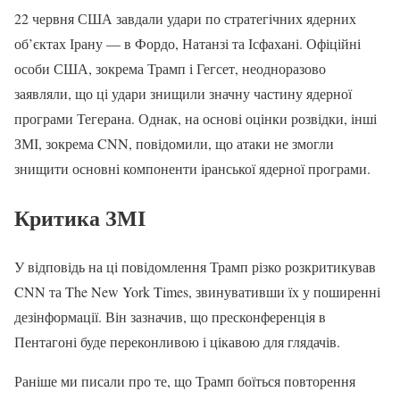
22 червня США завдали удари по стратегічних ядерних
об’єктах Ірану — в Фордо, Натанзі та Ісфахані. Офіційні
особи США, зокрема Трамп і Гегсет, неодноразово
заявляли, що ці удари знищили значну частину ядерної
програми Тегерана. Однак, на основі оцінки розвідки, інші
ЗМІ, зокрема CNN, повідомили, що атаки не змогли
знищити основні компоненти іранської ядерної програми.
Критика ЗМІ
У відповідь на ці повідомлення Трамп різко розкритикував
CNN та The New York Times, звинувативши їх у поширенні
дезінформації. Він зазначив, що пресконференція в
Пентагоні буде переконливою і цікавою для глядачів.
Раніше ми писали про те, що Трамп боїться повторення