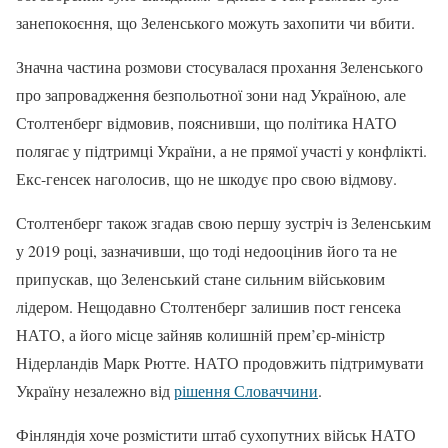
занепокоєння, що Зеленського можуть захопити чи вбити.
Значна частина розмови стосувалася прохання Зеленського
про запровадження безпольотної зони над Україною, але
Столтенберг відмовив, пояснивши, що політика НАТО
полягає у підтримці України, а не прямої участі у конфлікті.
Екс-генсек наголосив, що не шкодує про свою відмову.
Столтенберг також згадав свою першу зустріч із Зеленським
у 2019 році, зазначивши, що тоді недооцінив його та не
припускав, що Зеленський стане сильним військовим
лідером. Нещодавно Столтенберг залишив пост генсека
НАТО, а його місце зайняв колишній прем’єр-міністр
Нідерландів Марк Рютте. НАТО продовжить підтримувати
Україну незалежно від
рішення Словаччини
.
Фінляндія хоче розмістити штаб сухопутних військ НАТО