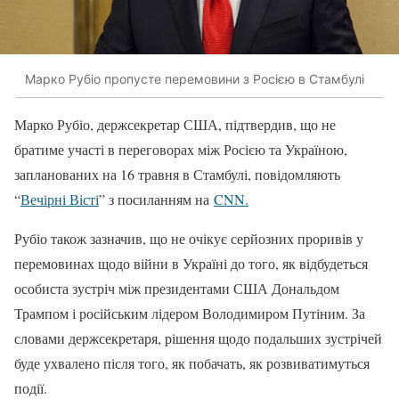
Марко Рубіо пропусте перемовини з Росією в Стамбулі
Марко Рубіо, держсекретар США, підтвердив, що не
братиме участі в переговорах між Росією та Україною,
запланованих на 16 травня в Стамбулі, повідомляють
“
Вечірні Вісті
” з посиланням на
CNN.
Рубіо також зазначив, що не очікує серйозних проривів у
перемовинах щодо війни в Україні до того, як відбудеться
особиста зустріч між президентами США Дональдом
Трампом і російським лідером Володимиром Путіним. За
словами держсекретаря, рішення щодо подальших зустрічей
буде ухвалено після того, як побачать, як розвиватимуться
події.