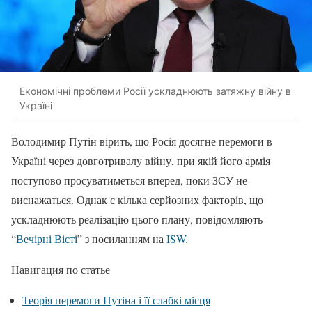
Економічні проблеми Росії ускладнюють затяжну війну в
Україні
Володимир Путін вірить, що Росія досягне перемоги в
Україні через довготривалу війну, при якій його армія
поступово просуватиметься вперед, поки ЗСУ не
виснажаться. Однак є кілька серйозних факторів, що
ускладнюють реалізацію цього плану, повідомляють
“
Вечірні Вісті
” з посиланням на
ISW.
Навигация по статье
Теорія перемоги Путіна і її слабкі місця