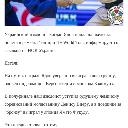
Украинский дзюдоист Богдан Ядов попал на пьедестал
почета в рамках Гран-при IJF World Tour, информирует со
ссылкой на НОК Украины.
Детали
На пути к награде Ядов уверенно выиграл свою группу,
одолев нидерландца Вергорстерта и монгола Баянмунха.
В полуфинале наш дзюдоист уступил будущему чемпиону
соревнований молдованину Денису Виеру, а в поединке за
“бронзу” выиграл у японца Ямато Фукуду.
Что предшествовало этому