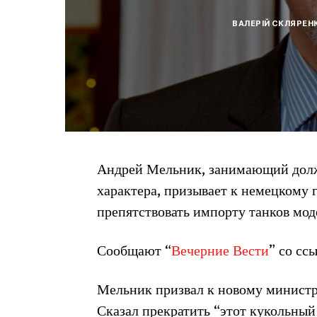
ВАЛЕРІЙ СКЛЯРЕН
Андрей Мельник, занимающий долж
характера, призывает к немецкому 
препятствовать импорту танков мод
Сообщают “
Вечерние Вести
” со сс
Мельник призвал к новому министр
Сказал прекратить “этот кукольный