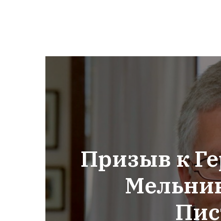
Призыв к Г
Мельник
Пис