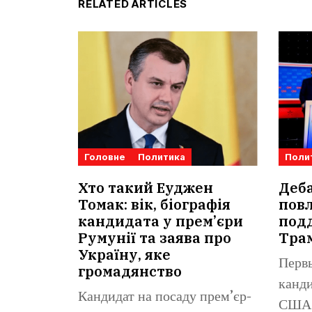
RELATED ARTICLES
Головне
Политика
Поли
Хто такий Еуджен
Деб
Томак: вік, біографія
повл
кандидата у прем’єри
под
Румунії та заява про
Тра
Україну, яке
Перв
громадянство
канди
Кандидат на посаду прем’єр-
США 