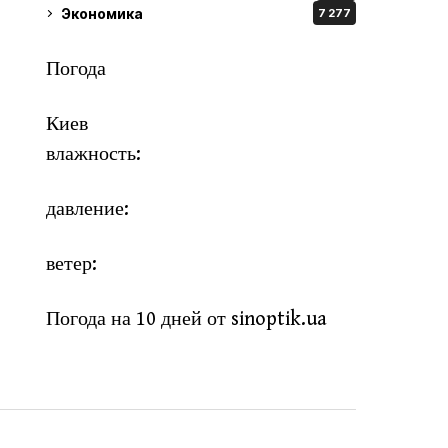
Экономика
7 277
Погода
Киев
влажность:
давление:
ветер:
Погода на 10 дней от
sinoptik.ua