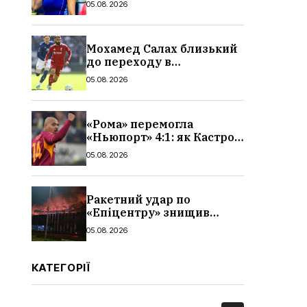
05.08.2026
і статистика матчу
Мохамед Салах близький
до переходу в
«Трабзонспор»: зарплата,
05.08.2026
контракт і деталі
трансфера
«Рома» перемогла
«Ньюпорт» 4:1: як Кастро
відкрив рахунок голам,
05.08.2026
огляд і відео матчу
Ракетний удар по
«Епіцентру» знищив
склади та завод плитки:
05.08.2026
які наслідки, що буде з
виробництвом,
поставкаками,
КАТЕГОРІЇ
продукцією