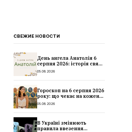
СВЕЖИЕ НОВОСТИ
День ангела Анатолія 6
серпня 2026: історія свята,
значення імені,
05.08.2026
привітання у віршах і
прозі
Гороскоп на 6 серпня 2026
року: що чекає на кожен
знак зодіаку
05.08.2026
В Україні змінюють
правила ввезення