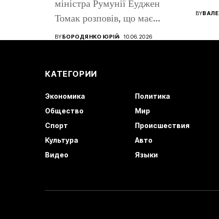
міністра Румунії Еуджен
помен
BY
ВАЛЕ
Томак розповів, що має
громадянство Румунії...
BY
БОРОДЯНКО ЮРІЙ
10.06.2026
КАТЕГОРИИ
Экономика
Политика
Общество
Мир
Спорт
Происшествия
Культура
Авто
Видео
Языки