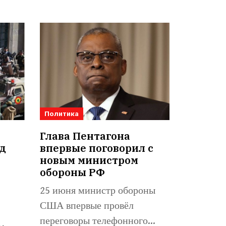
Политика
Глава Пентагона
д
впервые поговорил с
а
новым министром
обороны РФ
25 июня министр обороны
США впервые провёл
переговоры телефонного