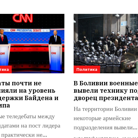
тика
Политика
аты почти не
В Боливии военные
ияли на уровень
вывели технику по
держки Байдена и
дворец президент
мпа
На территории Боливии
ые теледебаты между
некоторые армейские
датами на пост лидера
подразделения вывели
практически не
бронетехнику на