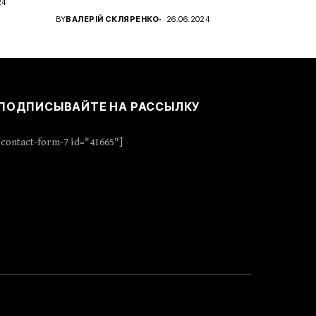
24
характера с новым...
BY
ВАЛЕРІЙ СКЛЯРЕНКО
26.06.2024
ПОДПИСЫВАЙТЕ НА РАССЫЛКУ
[contact-form-7 id="41665"]