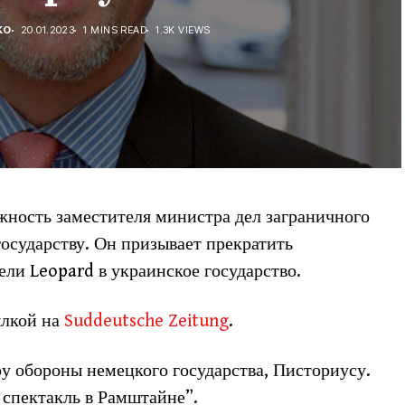
КО
20.01.2023
1 MINS READ
1.3K VIEWS
ность заместителя министра дел заграничного
государству. Он призывает прекратить
ели Leopard в украинское государство.
ылкой на
Suddeutsche Zeitung
.
у обороны немецкого государства, Писториусу.
 спектакль в Рамштайне”.