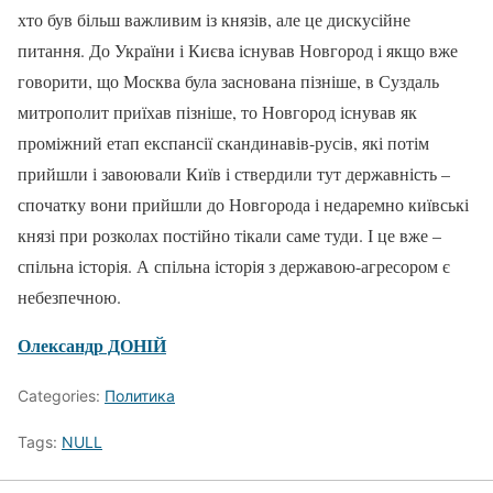
хто був більш важливим із князів, але це дискусійне
питання. До України і Києва існував Новгород і якщо вже
говорити, що Москва була заснована пізніше, в Суздаль
митрополит приїхав пізніше, то Новгород існував як
проміжний етап експансії скандинавів-русів, які потім
прийшли і завоювали Київ і ствердили тут державність –
спочатку вони прийшли до Новгорода і недаремно київські
князі при розколах постійно тікали саме туди. І це вже –
спільна історія. А спільна історія з державою-агресором є
небезпечною.
Олександр ДОНІЙ
Categories:
Политика
Tags:
NULL