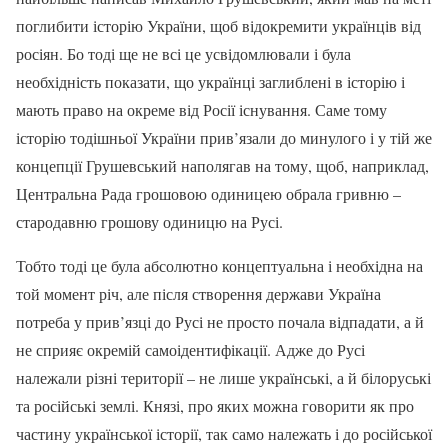
поглибити історію України, щоб відокремити українців від
росіян. Бо тоді ще не всі це усвідомлювали і була
необхідність показати, що українці заглиблені в історію і
мають право на окреме від Росії існування. Саме тому
історію тодішньої України прив’язали до минулого і у тій же
концепції Грушевський наполягав на тому, щоб, наприклад,
Центральна Рада грошовою одиницею обрала гривню –
стародавню грошову одиницю на Русі.
Тобто тоді це була абсолютно концептуальна і необхідна на
той момент річ, але після створення держави Україна
потреба у прив’язці до Русі не просто почала відпадати, а й
не сприяє окремій самоідентифікації. Адже до Русі
належали різні території – не лише українські, а й білоруські
та російські землі. Князі, про яких можна говорити як про
частину української історії, так само належать і до російської