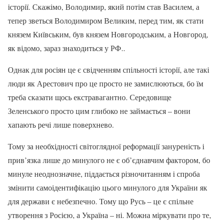
історії. Скажімо, Володимир, який потім став Василем, а
тепер зветься Володимиром Великим, перед тим, як стати
князем Київським, був князем Новгородським, а Новгород,
як відомо, зараз знаходиться у РФ..
Однак для росіян це є свідченням спільності історії, але такі
люди як Арестович про це просто не замислюються, бо їм
треба сказати щось екстравагантно. Середовище
Зеленського просто цим глибоко не займається – вони
хапають речі лише поверхнево.
Тому за необхідності світоглядної реформації зануреність і
прив’язка лише до минулого не є об’єднавчим фактором, бо
минуле неоднозначне, піддається різночитанням і спроба
змінити самоідентифікацію цього минулого для України як
для держави є небезпечно. Тому що Русь – це є спільне
утворення з Росією, а Україна – ні. Можна міркувати про те,