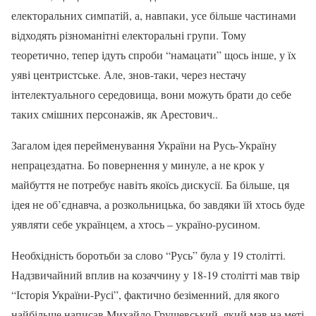
електоральних симпатій, а, навпаки, усе більше частинами
відходять різноманітні електоральні групи. Тому
теоретично, тепер ідуть спроби “намацати” щось інше, у їх
уяві центристське. Але, знов-таки, через нестачу
інтелектуального середовища, вони можуть брати до себе
таких смішних персонажів, як Арестович..
Загалом ідея перейменування України на Русь-Україну
непрацездатна. Бо повернення у минуле, а не крок у
майбуття не потребує навіть якоїсь дискусії. Ба більше, ця
ідея не об’єднавча, а розкольницька, бо завдяки їй хтось буде
уявляти себе українцем, а хтось – україно-русином.
Необхідність боротьби за слово “Русь” була у 19 столітті.
Надзвичайний вплив на козаччину у 18-19 столітті мав твір
“Історія України-Русі”, фактично безіменний, для якого
найбільше написав Михайло Грушевський, який мав на меті