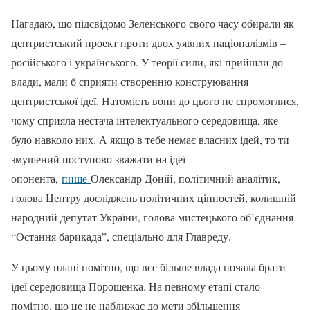
Нагадаю, що підсвідомо Зеленського свого часу обирали як
центристський проект проти двох уявних націоналізмів –
російського і українського. У теорії сили, які прийшли до
влади, мали б сприяти створенню конструювання
центристської ідеї. Натомість вони до цього не спромоглися,
чому сприяла нестача інтелектуального середовища, яке
було навколо них. А якщо в тебе немає власних ідей, то ти
змушений поступово зважати на ідеї
опонента,
пише
Олександр Доній, політичний аналітик,
голова Центру досліджень політичних цінностей, колишній
народний депутат України, голова мистецького об’єднання
“Остання барикада”, спеціально для Главреду.
У цьому плані помітно, що все більше влада почала брати
ідеї середовища Порошенка. На певному етапі стало
помітно, що це не наближає до мети збільшення