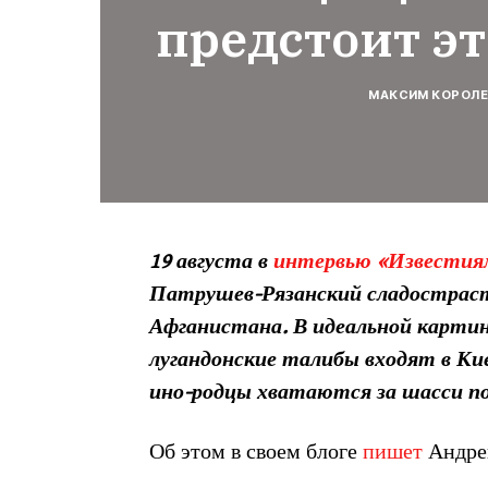
предстоит эт
МАКСИМ КОРОЛ
19 августа в
интервью «Известия
Патрушев-Рязанский сладострастн
Афганистана. В идеальной картин
лугандонские талибы входят в Кие
ино-родцы хватаются за шасси по
Об этом в своем блоге
пишет
Андре