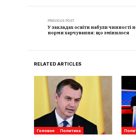
PREVIOUS POST
У закладах освіти набули чинності н
норми харчування: що змінилося
RELATED ARTICLES
Головне
Политика
Поли