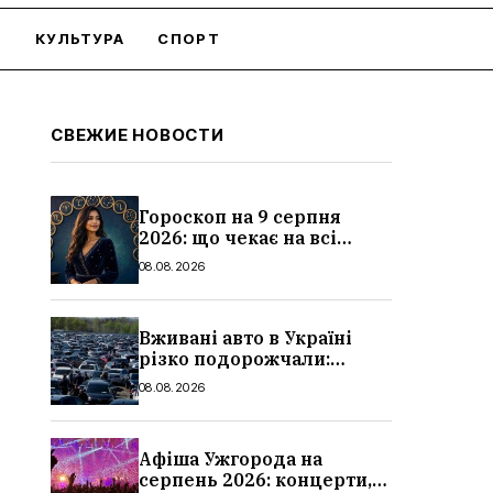
О
КУЛЬТУРА
СПОРТ
СВЕЖИЕ НОВОСТИ
Гороскоп на 9 серпня
2026: що чекає на всі
знаки зодіаку
08.08.2026
Вживані авто в Україні
різко подорожчали:
причини, які машини
08.08.2026
додали найбільше в ціні
Афіша Ужгорода на
серпень 2026: концерти,