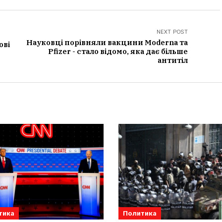
NEXT POST
Науковці порівняли вакцини Moderna та
ові
Pfizer - стало відомо, яка дає більше
антитіл
тика
Политика