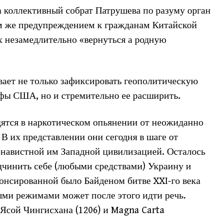
та коллективный собрат Патрушева по разуму орган
ем же предупреждением к гражданам Китайской
их незамедлительно «вернуться а родную
ает не только зафиксировать геополитическую
офы США, но и стремительно ее расширить.
дятся в наркотическом опьянении от неожиданно
В их представлении они сегодня в шаге от
енавистной им Западной цивилизацией. Осталось
одчинить себе (любыми средствами) Украину и
нонсированной было Байденом битве XXI-го века
ми режимами может после этого идти речь.
Ясой Чингисхана (1206) и Magna Carta