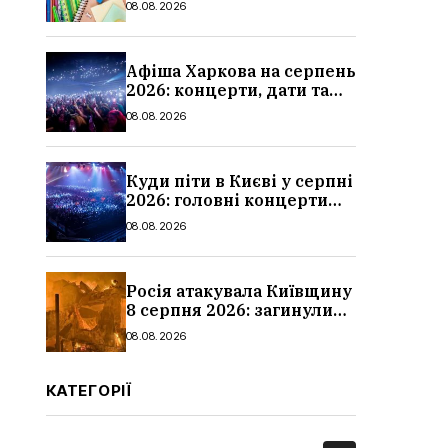
08.08.2026
школи
Афіша Харкова на серпень
2026: концерти, дати та
ціни квитків
08.08.2026
Куди піти в Києві у серпні
2026: головні концерти
місяця, дати, артисти та
08.08.2026
ціни
Росія атакувала Київщину
8 серпня 2026: загинули
троє людей, серед них
08.08.2026
дитина, наслідки
КАТЕГОРІЇ