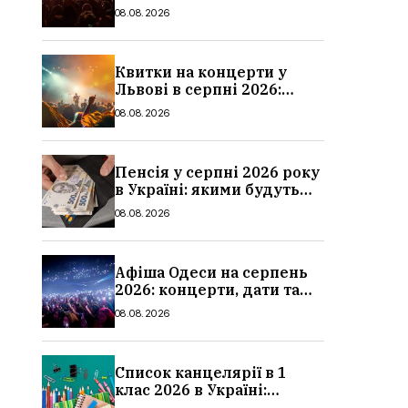
дати та ціни
08.08.2026
Квитки на концерти у
Львові в серпні 2026:
дати, ціни та локації
08.08.2026
Пенсія у серпні 2026 року
в Україні: якими будуть
мінімальні та
08.08.2026
максимальні виплати,
суми
Афіша Одеси на серпень
2026: концерти, дати та
ціни квитків
08.08.2026
Список канцелярії в 1
клас 2026 в Україні:
повний чек-лист для