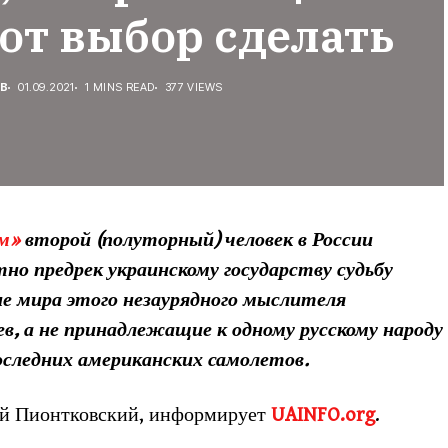
от выбор сделать
ЕВ
01.09.2021
1 MINS READ
377 VIEWS
м»
второй (полуторный) человек в России
о предрек украинскому государству судьбу
е мира этого незаурядного мыслителя
в, а не принадлежащие к одному русскому народу
следних американских самолетов.
й Пионтковский, информирует
UAINFO.org
.