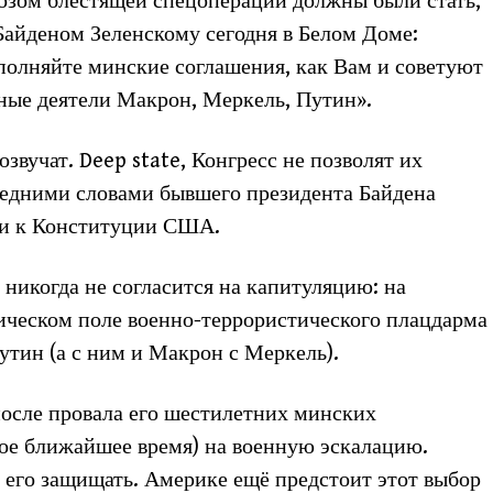
зом блестящей спецоперации должны были стать,
 Байденом Зеленскому сегодня в Белом Доме:
полняйте минские соглашения, как Вам и советуют
ные деятели Макрон, Меркель, Путин».
озвучат. Deep state, Конгресс не позволят их
следними словами бывшего президента Байдена
ки к Конституции США.
 никогда не согласится на капитуляцию: на
тическом поле военно-террористического плацдарма
утин (а с ним и Макрон с Меркель).
после провала его шестилетних минских
мое ближайшее время) на военную эскалацию.
т его защищать. Америке ещё предстоит этот выбор