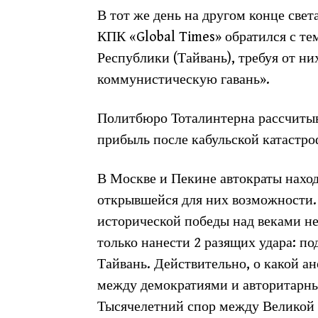
В тот же день на другом конце све
КПК «Global Times» обратился с т
Республики (Тайвань), требуя от н
коммунистическую гавань».
Политбюро Тоталинтерна рассчитыв
прибыль после кабульской катастр
В Москве и Пекине автократы нахо
открывшейся для них возможности. 
исторической победы над веками н
только нанести 2 разящих удара: п
Тайвань. Действительно, о какой а
между демократиями и авторитарны
Тысячелетний спор между Великой 