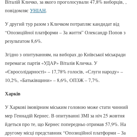
Віталій Кличко, за якого проголосували 47,8% виборців, ,
повідомляє
УНІАН
.
У другий тур разом з Кличком потрапляє кандидат від
“Опозиційної платформи – За життя” Олександр Попов з
результатом 8,6%.
Згідно з опитуванням, на виборах до Київської міськради
перемагає партія «УДАР» Віталія Кличка. У
«Євросолідарності» – 17,78% голосів, «Слуги народу» –
10,2%, «Батьківщини» – 8,6%, ОПЗЖ – 7,7%.
Харків
У Харкові імовірним міським головою може стати чинний
мер Геннадій Кернес. В опитуванні ЗМІ за ніч 25 жовтня
йдеться про те, що Кернес попередньо отримав 57,9%. На
другому місці представник “Опозиційної платформи – За