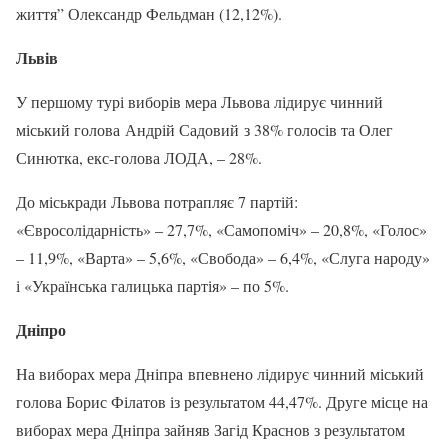
життя” Олександр Фельдман (12,12%).
Львів
У першому турі виборів мера Львова лідирує чинний
міський голова Андрій Садовий з 38% голосів та Олег
Синютка, екс-голова ЛОДА, – 28%.
До міськради Львова потрапляє 7 партій:
«Євросолідарність» – 27,7%, «Самопоміч» – 20,8%, «Голос»
– 11,9%, «Варта» – 5,6%, «Свобода» – 6,4%, «Слуга народу»
і «Українська галицька партія» – по 5%.
Дніпро
На виборах мера Дніпра впевнено лідирує чинний міський
голова Борис Філатов із результатом 44,47%. Друге місце на
виборах мера Дніпра зайняв Загід Краснов з результатом