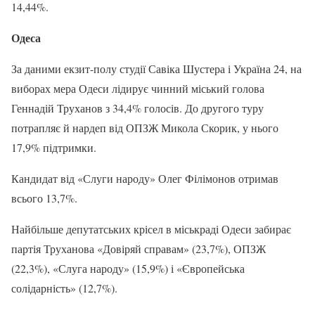
14,44%.
Одеса
За даними екзит-полу студії Савіка Шустера і Україна 24, на
виборах мера Одеси лідирує чинний міський голова
Геннадій Труханов з 34,4% голосів. До другого туру
потрапляє й нардеп від ОПЗЖ Микола Скорик, у нього
17,9% підтримки.
Кандидат від «Слуги народу» Олег Філімонов отримав
всього 13,7%.
Найбільше депутатських крісел в міськраді Одеси забирає
партія Труханова «Довіряй справам» (23,7%), ОПЗЖ
(22,3%), «Слуга народу» (15,9%) і «Європейська
солідарність» (12,7%).