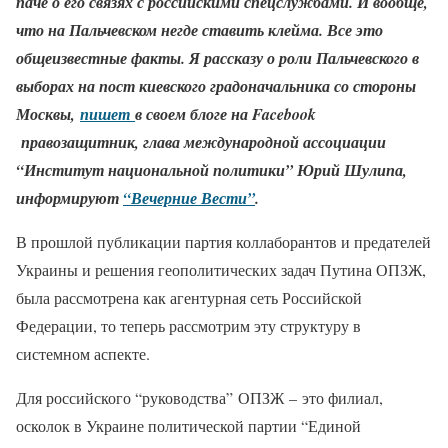
паче о его связях с российскими спецслужбами. И вообще,
что на Пальчевском негде ставить клейма. Все это
общеизвестные факты. Я рассказу о роли Пальчевского в
выборах на пост киевского градоначальника со стороны
Москвы,
пишет
в своем блоге на Facebook
правозащитник, глава международной ассоциации
“Институт национальной политики” Юрий Шулипа,
информируют
“Вечерние Вести”
.
В прошлой публикации партия коллаборантов и предателей
Украины и решения геополитических задач Путина ОПЗЖ,
была рассмотрена как агентурная сеть Российской
Федерации, то теперь рассмотрим эту структуру в
системном аспекте.
Для российского “руководства” ОПЗЖ – это филиал,
осколок в Украине политической партии “Единой