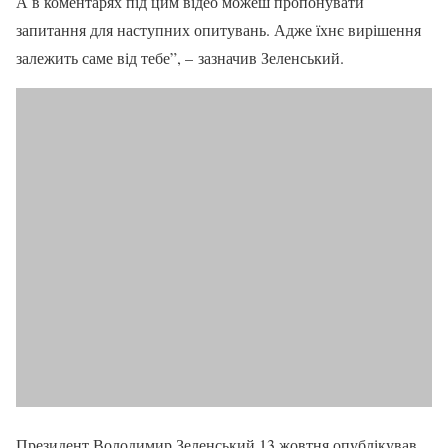
А в коментарях під цим відео можеш пропонувати
запитання для наступних опитувань. Адже їхнє вирішення
залежить саме від тебе”, – зазначив Зеленський.
Президент Володимир Зеленський 13 жовтня опублікував