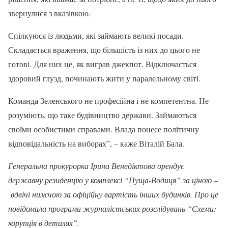
звернулися з вказівкою.
Спілкуюся із людьми, які займають великі посади.
Складається враження, що більшість із них до цього не
готові. Для них це, як виграв джекпот. Відключається
здоровий глузд, починають жити у паралельному світі.
Команда Зеленського не професійна і не компетентна. Не
розуміють, що таке будівництво держави. Займаються
своїми особистими справами. Влада понесе політичну
відповідальність на виборах”, – каже Віталій Бала.
Генеральна прокурорка Ірина Венедіктова орендує
державну резиденцію у комплексі “Пуща-Водиця” за ціною –
вдвічі нижчою за офіційну вартість інших будинків. Про це
повідомила програма журналістських розслідувань “Схеми:
корупція в деталях”.