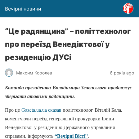
Вечірні новини
“Це радянщина” – політтехнолог
про переїзд Венедіктової у
резиденцію ДУСі
Максим Королев
6 років ago
Команда президента Володимира Зеленського продовжує
зберігати атавізми радянщини.
Про це
Gazeta.ua.ua сказав
політтехнолог Віталій Бала,
коментуючи переїзд генеральної прокурорки Ірини
Венедіктової у резиденцію Державного управління
“Вечірні Вісті”
справами, інформують
.