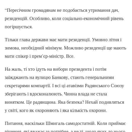
“Пересічним громадянам не подобається утримання дач,
резиденцій. Особливо, коли соціально-економічний рівень
погіршується.
Тільки глава держави має мати резиденції. Умовно літня і
зимова, необхідний мінімум. Можливо резиденції ще мають
мати спікер і прем’єр-міністр. Все.
На жаль, ті хто ідуть на вибори президента і потім
заїжджають на вулицю Банкову, стають генеральними
секретарями компартії. І всі ці атавізми Радянського Союзу
зберігають і вдосконалюють. Чинна влада не стала
винятком. Це радянщина. Яка безпека? Нехай подивляться
у світі, кого як охороняють і яка кількість охорони.
Питання, наскільки Шмигаль самодостатній. Коли приймає
рішення, які вважає за потрібне, а не ті, щодо яких до нього