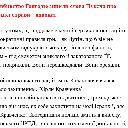
о вбивство Гонгадзе зникли слова Пукача про
цієї справи – адвокат
 у тому, що віддавав владній вертикалі операційні
ратичні правила гри. І як Путін, що б він не
ізвиськом від українських футбольних фанатів,
м – під силуетом зниклого й закатованого Ґії.
 покривали. Вони перешкоджали. Вони брехали.
пройшли кілька ітерацій змін. Кожна виявлялася
ало захищеним. “Орли Кравченка”
 нові способи уникати підзвітності, громадського
о він знає, як себе захистити на чолі ієрархії, але
Кравченко. Сьогоднішня поліція змінила вивіску,
янського НКВД, із печаттю ситуативної доцільності,