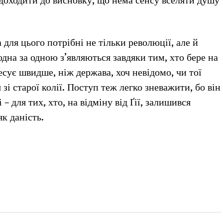
 доходити до висновку, що нема сенсу вселяти душу
для цього потрібні не тільки революції, але й
одна за одною з’являються завдяки тим, хто бере на
есує швидше, ніж держава, хоч невідомо, чи тої
зі старої колії. Поступ теж легко зневажити, бо він
– для тих, хто, на відміну від Ґії, залишився
к даність.