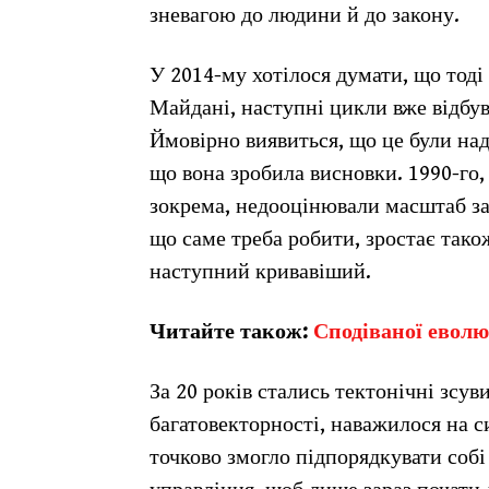
зневагою до людини й до закону.
У 2014-му хотілося думати, що тоді
Майдані, наступні цикли вже відбу
Ймовірно виявиться, що це були над
що вона зробила висновки. 1990-го, 
зокрема, недооцінювали масштаб зав
що саме треба робити, зростає тако
наступний кривавіший.
Читайте також:
Сподіваної еволюц
За 20 років стались тектонічні зсув
багатовекторності, наважилося на си
точково змогло підпорядкувати соб