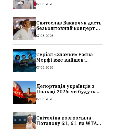
причина і нові ціни з
07.08.2026
серпня 2026
Святослав Вакарчук дасть
безкоштовний концерт у
Львові: дата і місце
07.08.2026
Серіал «Уламки» Раяна
Мерфі вже вийшов:
сюжет, актори та всі
07.08.2026
деталі, де дивитися
Депортація українців з
Польщі 2026: чи будуть
висилати українських
07.08.2026
чоловіків
Світоліна розгромила
Потапову 6:1, 6:1 на WTA
1000 у Торонто