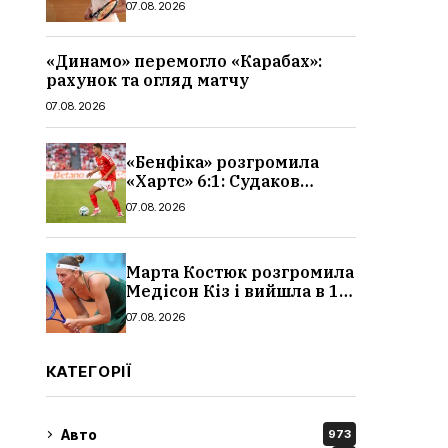
07.08.2026
«Динамо» перемогло «Карабах»:
рахунок та огляд матчу
07.08.2026
«Бенфіка» розгромила
«Хартс» 6:1: Судаков
відзначився асистом,
07.08.2026
огляд матчу і рахунок
Марта Костюк розгромила
Медісон Кіз і вийшла в 1/8
фіналу Торонто: результат
07.08.2026
КАТЕГОРІЇ
Авто
973