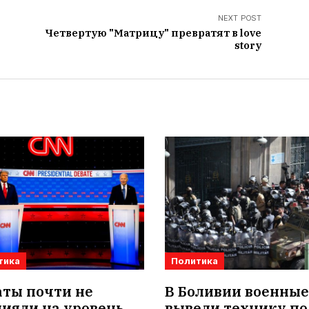
NEXT POST
Четвертую "Матрицу" превратят в love
story
тика
Политика
аты почти не
В Боливии военные
ияли на уровень
вывели технику по