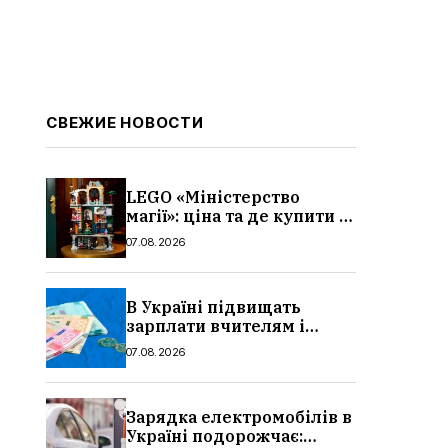
СВЕЖИЕ НОВОСТИ
LEGO «Міністерство
магії»: ціна та де купити в
Україні
07.08.2026
В Україні підвищать
зарплати вчителям і
стипендії студентам з 1
07.08.2026
вересня 2026: умови,
суми, розмір
Зарядка електромобілів в
Україні подорожчає: