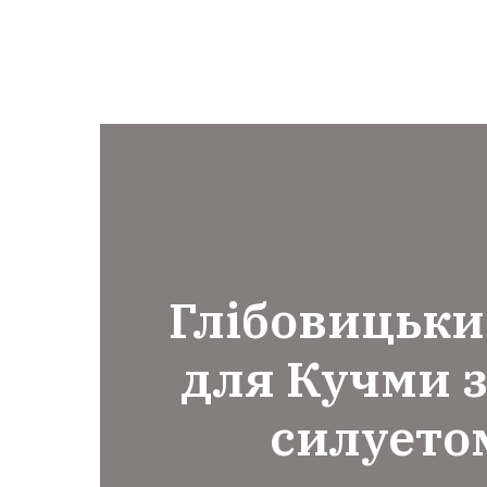
Глібовицький
для Кучми з
силуето