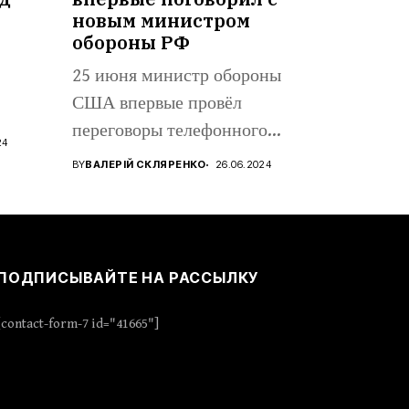
а
новым министром
обороны РФ
25 июня министр обороны
США впервые провёл
переговоры телефонного
24
характера с новым...
BY
ВАЛЕРІЙ СКЛЯРЕНКО
26.06.2024
ПОДПИСЫВАЙТЕ НА РАССЫЛКУ
[contact-form-7 id="41665"]