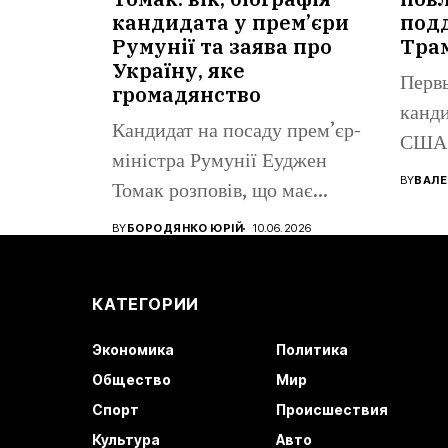
кандидата у прем’єри
под
Румунії та заява про
Тра
Україну, яке
Перв
громадянство
канди
Кандидат на посаду прем’єр-
США 
міністра Румунії Еуджен
помен
BY
ВАЛЕ
Томак розповів, що має
громадянство Румунії...
BY
БОРОДЯНКО ЮРІЙ
10.06.2026
КАТЕГОРИИ
Экономика
Политика
Общество
Мир
Спорт
Происшествия
Культура
Авто