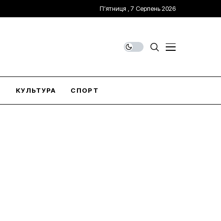
П’ятниця , 7 Серпень 2026
О
КУЛЬТУРА
СПОРТ