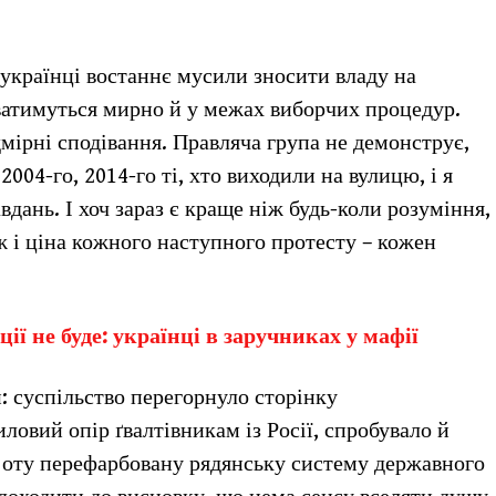
 українці востаннє мусили зносити владу на
ватимуться мирно й у межах виборчих процедур.
мірні сподівання. Правляча група не демонструє,
2004-го, 2014-го ті, хто виходили на вулицю, і я
дань. І хоч зараз є краще ніж будь-коли розуміння,
ж і ціна кожного наступного протесту – кожен
ії не буде: українці в заручниках у мафії
и: суспільство перегорнуло сторінку
ловий опір ґвалтівникам із Росії, спробувало й
і оту перефарбовану рядянську систему державного