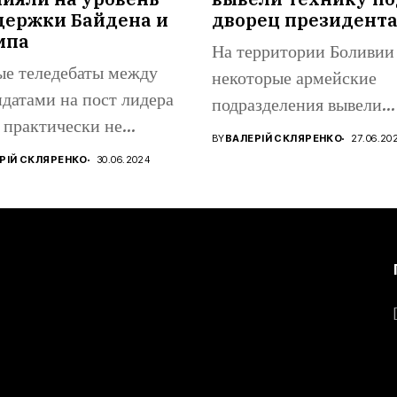
держки Байдена и
дворец президент
мпа
На территории Боливии
ые теледебаты между
некоторые армейские
датами на пост лидера
подразделения вывели
практически не
бронетехнику на
BY
ВАЛЕРІЙ СКЛЯРЕНКО
27.06.20
яли уровень...
центральную площадь
РІЙ СКЛЯРЕНКО
30.06.2024
Мурильо...