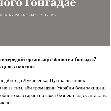
ного Гонгадзе
В
18.09.2020
1 MINS READ
424 VIEWS
осередній організації вбивства Ґонгадзе?
о цього напевне
 подібно до Лукашенка, Путіна чи інших
в не за тим, аби громадяни України були захищені
обисто мав гарантію своєї безпеки від суспільства
икалі.