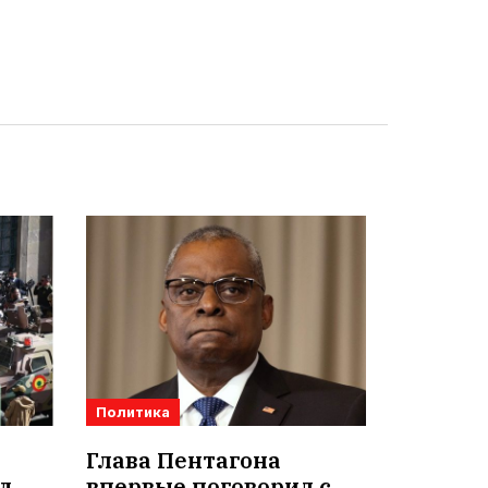
Политика
Глава Пентагона
д
впервые поговорил с