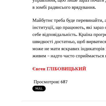
управління, щоб лише зараз почати
в зомбі радянсього врядування.
Майбутнє треба буде перевинайти, а 
інституції, що працюють, які зараз 
себе відповідальність. Країна прогр
швидкості достатньо, щоб вирватися 
може не мати яскравих індикаторів і 
живим – надто часто сприймається я
Євген ГЛІБОВИЦЬКИЙ
Просмотров:
687
NULL