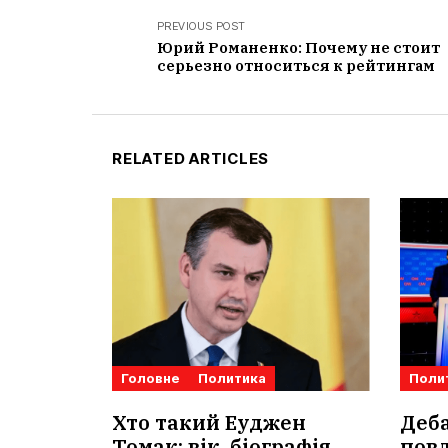
PREVIOUS POST
Юрий Романенко: Почему не стоит
серьезно относиться к рейтингам
RELATED ARTICLES
Головне
Политика
Поли
Хто такий Еуджен
Деб
Томак: вік, біографія
повл