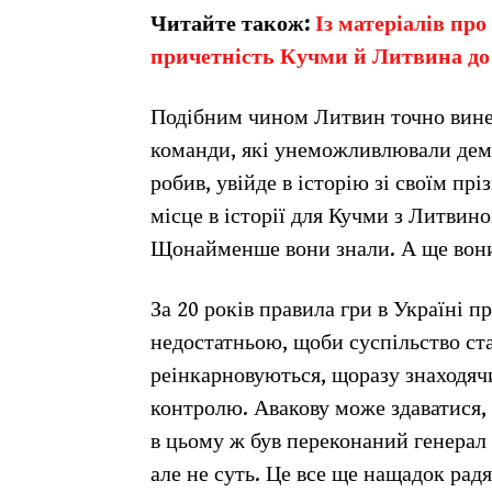
Читайте також:
Із матеріалів пр
причетність Кучми й Литвина до 
Подібним чином Литвин точно винен
команди, які унеможливлювали демок
робив, увійде в історію зі своїм пр
місце в історії для Кучми з Литвино
Щонайменше вони знали. А ще вони
За 20 років правила гри в Україні 
недостатньою, щоби суспільство ст
реінкарновуються, щоразу знаходячи
контролю. Авакову може здаватися, щ
в цьому ж був переконаний генерал 
але не суть. Це все ще нащадок рад