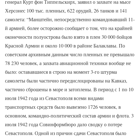
генерал Курт фон Типпельскирх, заявил о захвате на мысе
Херсонес 100 тыс. пленных, 622 орудий, 26 танков и 141
самолета: “Манштейн, непосредственно командовавший 11-
й армией, более осторожно сообщает о том, что на крайней
оконечности полуострова было взято в плен 30 000 бойцов
Красной Армии и около 10 000 в районе Балаклавы. По
советским архивным данным число пленных не превышало
78 230 человек, а захвата авиационной техники вообще не
было: остававшиеся в строю на момент 3-го штурма
самолеты были частично передислоцированы на Кавказ,
частично сброшены в море и затоплены. В период с 1 по 10
июля 1942 года из Севастополя всеми видами
транспортных средств было вывезено 1726 человек, в
основном, командно-политический состав армии и флота. 3
июля 1942 года Совинформбюро дало сводку о потере
Севастополя. Одной из причин сдачи Севастополя было