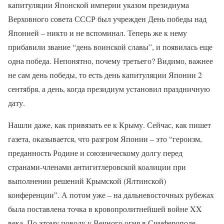
капитуляции Японской империи указом президиума
Верховного совета СССР был учрежден День победы над
Японией – никто и не вспоминал. Теперь же к нему
прибавили звание “день воинской славы”, и появилась еще
одна победа. Непонятно, почему третьего? Видимо, важнее
не сам день победы, то есть день капитуляции Японии 2
сентября, а день, когда президиум установил праздничную
дату.
Нашли даже, как привязать ее к Крыму. Сейчас, как пишет
газета, оказывается, что разгром Японии – это “героизм,
преданность Родине и союзническому долгу перед
странами-членами антигитлеровской коалиции при
выполнении решений Крымской (Ялтинской)
конференции”. А потом уже – на дальневосточных рубежах
была поставлена точка в кровопролитнейшей войне XX
века. По этому поводу у Вечного огня в Симферополе