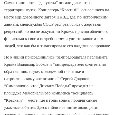
Самое циничное – “депутаты” писали диктант на
территории музея “Концлагерь “Красный”, основанного на
месте еще довоенного лагеря НКВД, где, по историческим
данным, спецслужбы СССР расправлялись с жертвами
репрессий, но после оккупации Крыма, приспособленного
фашистами к своим потребностям и уничтожавшим там
людей, что как бы и замаскировало его нквдэшное прошлое.
Но к акции присоединились “зампредседателя парламента”
Крыма Владимир Бобков и “зампредседателя комитета по
образованию, науке, молодежной политике и
патриотическому воспитанию” Сергей Додонов.
“Символично, что “Диктант Победы” проходит на
площадке Мемориального комплекса “Концлагерь
“Красный” – месте, где в годы войны прошли самые
ужасные события. Здесь гибли невинные люди: дети,
женщины, старики – те, кто никогда не брал в руки оружие.