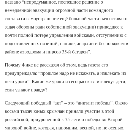
названо “непродуманное, поспешное решение о
немедленной эвакуации огромной части командного
состава (и самоустранение ещё большой части начсостава от
задач обороны ради собственной эвакуации) приведшее к
почти полной потере управления войсками, отступлению с
подготовленных позиций, панике, анархии и беспорядкам в
районе аэродрома и пирсов 35-й батареи”.
Почему Фикс не рассказал об этом, ведь газета его
предупреждала: “прошлое надо не искажать, а извлекать из
него уроки”. Какие же уроки из его рассказа извлекут дети,
если узнают правду?
Следующий победный “акт” – это “диктант победы”. Около
восьми тысяч юных крымчан приняли участие в этой
российской, приуроченной к 75-летию победы во Второй
мировой войне, которая, напомним, весной, но не осенью.