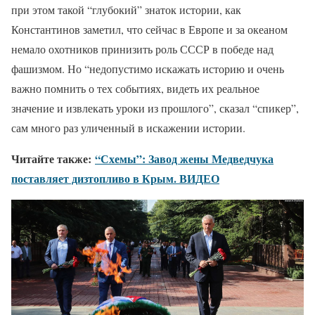
при этом такой “глубокий” знаток истории, как
Константинов заметил, что сейчас в Европе и за океаном
немало охотников принизить роль СССР в победе над
фашизмом. Но “недопустимо искажать историю и очень
важно помнить о тех событиях, видеть их реальное
значение и извлекать уроки из прошлого”, сказал “спикер”,
сам много раз уличенный в искажении истории.
Читайте также:
“Схемы”: Завод жены Медведчука
поставляет дизтопливо в Крым. ВИДЕО