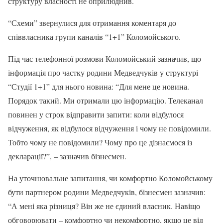
структуру власності не оприлюднив.
“Схеми” звернулися для отримання коментаря до
співвласника групи каналів “1+1” Коломойського.
Під час телефонної розмови Коломойський зазначив, що
інформація про частку родини Медведчуків у структурі
“Студії 1+1” для нього новина: “Для мене це новина.
Порядок такий. Ми отримали цю інформацію. Телеканал
повинен у строк відправити запити: коли відбулося
відчуження, як відбулося відчуження і чому не повідомили.
Тобто чому не повідомили? Чому про це дізнаємося із
декларації?”, – зазначив бізнесмен.
На уточнювальне запитання, чи комфортно Коломойському
бути партнером родини Медведчуків, бізнесмен зазначив:
“А мені яка різниця? Він же не єдиний власник. Навіщо
обговорювати – комфортно чи некомфортно, якщо це від