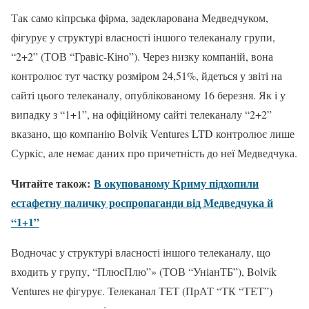
Так само кіпрська фірма, задекларована Медведчуком,
фігурує у структурі власності іншого телеканалу групи,
“2+2” (ТОВ “Гравіс-Кіно”). Через низку компаній, вона
контролює тут частку розміром 24,51%, йдеться у звіті на
сайті цього телеканалу, опублікованому 16 березня. Як і у
випадку з “1+1”, на офіційному сайті телеканалу “2+2”
вказано, що компанію Bolvik Ventures LTD контролює лише
Суркіс, але немає даних про причетність до неї Медведчука.
Читайте також:
В окупованому Криму підхопили
естафетну паличку роспропаганди від Медведчука й
“1+1”
Водночас у структурі власності іншого телеканалу, що
входить у групу, “ПлюсПлю”» (ТОВ “УніанТБ”), Bolvik
Ventures не фігурує. Телеканал ТЕТ (ПрАТ “ТК “ТЕТ”)