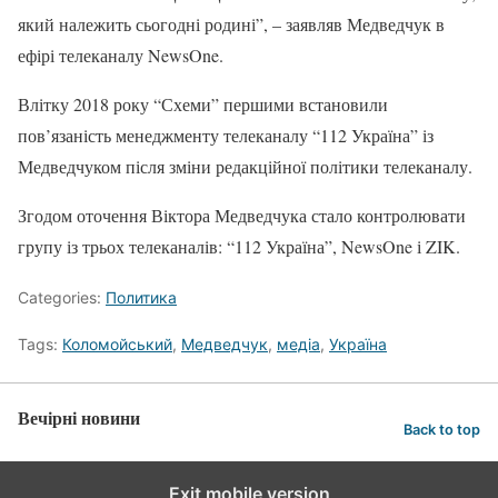
який належить сьогодні родині”, – заявляв Медведчук в
ефірі телеканалу NewsOne.
Влітку 2018 року “Схеми” першими встановили
пов’язаність менеджменту телеканалу “112 Україна” із
Медведчуком після зміни редакційної політики телеканалу.
Згодом оточення Віктора Медведчука стало контролювати
групу із трьох телеканалів: “112 Україна”, NewsOne і ZIK.
Categories:
Политика
Tags:
Коломойський
,
Медведчук
,
медіа
,
Україна
Вечірні новини
Back to top
Exit mobile version