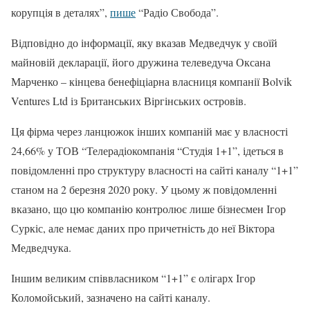
корупція в деталях”,
пише
“Радіо Свобода”.
Відповідно до інформації, яку вказав Медведчук у своїй
майновій декларації, його дружина телеведуча Оксана
Марченко – кінцева бенефіціарна власниця компанії Bolvik
Ventures Ltd із Британських Віргінських островів.
Ця фірма через ланцюжок інших компаній має у власності
24,66% у ТОВ “Телерадіокомпанія “Студія 1+1”, ідеться в
повідомленні про структуру власності на сайті каналу “1+1”
станом на 2 березня 2020 року. У цьому ж повідомленні
вказано, що цю компанію контролює лише бізнесмен Ігор
Суркіс, але немає даних про причетність до неї Віктора
Медведчука.
Іншим великим співвласником “1+1” є олігарх Ігор
Коломойський, зазначено на сайті каналу.