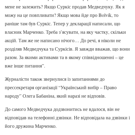
мене не залежить? Якщо Суркіс продав Медведчуку. Як я
можу на це повпливати? Якщо мова йде про Bolvik, то
раніше там був Суркіс. Тепер у декларації написали, що
власник Марченко. Треба з’ясувати, на яку частку, скільки
акцій. Там же не написано нічого… До речі, я ніколи не
розділяв Медведчука та Суркісів. Я завжди вважав, що вони
разом. За якими активами та в якому співвідношенні – це
вже інше питання”.
Журналісти також звернулися із запитаннями до
прессекретаря організації “Український вибір – Право
народу” Олега Бабаніна, який наразі не відповів.
До самого Медведчука додзвонитись не вдалося, він не
відповідав на телефонні дзвінки. Не відповідала на дзвінки і
його дружина Марченко.