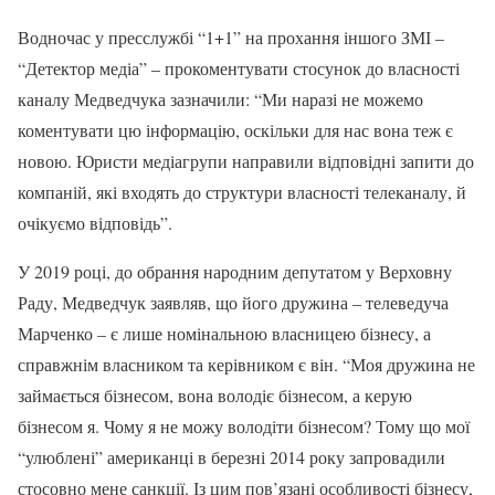
Водночас у пресслужбі “1+1” на прохання іншого ЗМІ –
“Детектор медіа” – прокоментувати стосунок до власності
каналу Медведчука зазначили: “Ми наразі не можемо
коментувати цю інформацію, оскільки для нас вона теж є
новою. Юристи медіагрупи направили відповідні запити до
компаній, які входять до структури власності телеканалу, й
очікуємо відповідь”.
У 2019 році, до обрання народним депутатом у Верховну
Раду, Медведчук заявляв, що його дружина – телеведуча
Марченко – є лише номінальною власницею бізнесу, а
справжнім власником та керівником є він. “Моя дружина не
займається бізнесом, вона володіє бізнесом, а керую
бізнесом я. Чому я не можу володіти бізнесом? Тому що мої
“улюблені” американці в березні 2014 року запровадили
стосовно мене санкції. Із цим пов’язані особливості бізнесу,