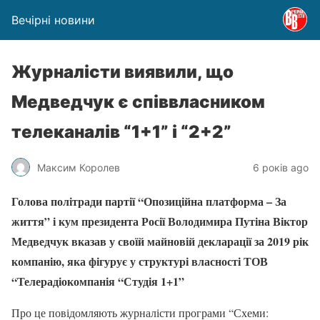
Вечірні новини
Журналісти виявили, що
Медведчук є співвласником
телеканалів “1+1” і “2+2”
Максим Королев
6 років ago
Голова політради партії “Опозиційна платформа – За
життя” і кум президента Росії Володимира Путіна Віктор
Медведчук вказав у своїй майновій декларації за 2019 рік
компанію, яка фігурує у структурі власності ТОВ
“Телерадіокомпанія “Студія 1+1”
Про це повідомляють журналісти програми “Схеми: