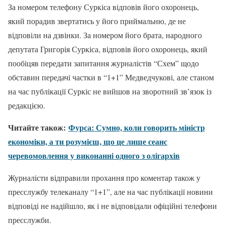
За номером телефону Суркіса відповів його охоронець,
який порадив звертатись у його приймальню, де не
відповіли на дзвінки. За номером його брата, народного
депутата Григорія Суркіса, відповів його охоронець, який
пообіцяв передати запитання журналістів “Схем” щодо
обставин передачі частки в “1+1” Медведчукові, але станом
на час публікації Суркіс не вийшов на зворотний зв’язок із
редакцією.
Читайте також:
Фурса: Сумно, коли говорить міністр
економіки, а ти розумієш, що це лише сеанс
черевомовлення у виконанні одного з олігархів
Журналісти відправили прохання про коментар також у
пресслужбу телеканалу “1+1”, але на час публікації новини
відповіді не надійшло, як і не відповідали офіційні телефони
пресслужби.