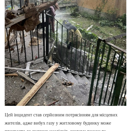
Цей інцидент став серйозним потрясінням для місцевих
жителів, адже вибух газу у житловому будинку може
призвести до значних наслідків, зокрема пожеж та