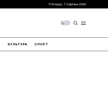
П’ятниця , 7 Серпень 2026
О
КУЛЬТУРА
СПОРТ