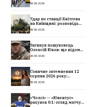
в Україні: де діє пільга,
06.08.2026
хто може скористатися
Удар по станції Квітгева
на Київщині: розповідь
очевидців, як вісім людей
06.08.2026
загинули біля колій, що
сталося
Загинув пошуковець
Олексій Юков: що відомо
про його роботу, хто він
06.08.2026
такий, біографія
Сонячне затемнення 12
серпня 2026 року:
гороскоп, кому із знаків
06.08.2026
зодіаку принесе успіх
«Челсі» — «Ювентус»
рахунок 0:1: огляд матчу
та вихід Мудрика