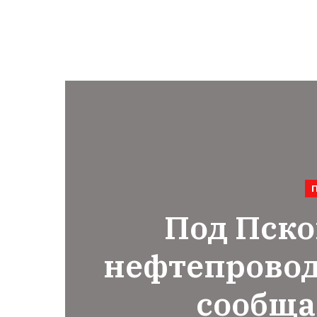
Под Пско
нефтепровод
сообща