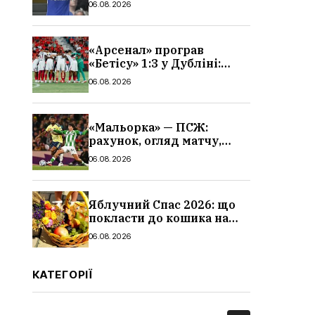
06.08.2026
«Арсенал» програв
«Бетісу» 1:3 у Дубліні:
огляд матчу та всі голи
06.08.2026
«Мальорка» — ПСЖ:
рахунок, огляд матчу,
голи та склад парижан
06.08.2026
Яблучний Спас 2026: що
покласти до кошика на
освячення, які фрукти,
06.08.2026
традиції
КАТЕГОРІЇ