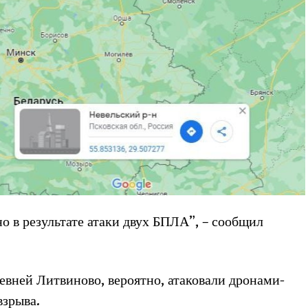
о в результате атаки двух БПЛА”, – сообщил
вней Литвиново, вероятно, атаковали дронами-
взрыва.