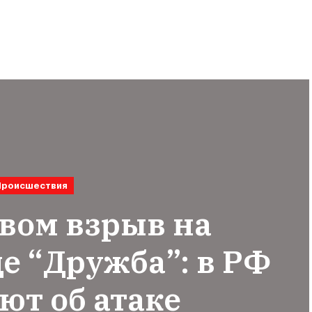
Происшествия
вом взрыв на
е “Дружба”: в РФ
ют об атаке