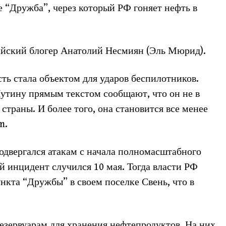
 “Дружба”, через который РФ гоняет нефть в
йский блогер Анатолий Несмиян (Эль Мюрид).
сть стала объектом для ударов беспилотников.
Путину прямым текстом сообщают, что он не в
страны. И более того, она становится все менее
m.
одвергался атакам с начала полномасштабного
 инцидент случился 10 мая. Тогда власти РФ
нкта “Дружбы” в своем поселке Свень, что в
езервуарам для хранения нефтепродуктов. На них