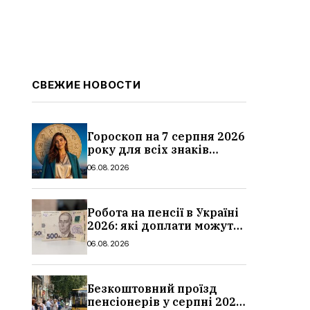
СВЕЖИЕ НОВОСТИ
Гороскоп на 7 серпня 2026
року для всіх знаків
зодіаку: кому пощастить у
06.08.2026
п’ятницю
Робота на пенсії в Україні
2026: які доплати можуть
скасувати, про що
06.08.2026
потрібно повідомити ПФУ
Безкоштовний проїзд
пенсіонерів у серпні 2026