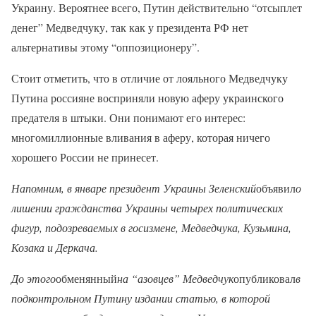
Украину. Вероятнее всего, Путин действительно “отсыплет
денег” Медведчуку, так как у президента РФ нет
альтернативы этому “оппозиционеру”.
Стоит отметить, что в отличие от лояльного Медведчуку
Путина россияне восприняли новую аферу украинского
предателя в штыки. Они понимают его интерес:
многомиллионные вливания в аферу, которая ничего
хорошего России не принесет.
Напомним, в январе президент Украины Зеленский
объявил
о
лишении гражданства Украины четырех политических
фигур, подозреваемых в госизмене, Медведчука, Кузьмина,
Козака и Деркача.
До этого
обменянный
на “азовцев” Медведчук
опубликовал
в
подконтрольном Путину издании статью, в которой