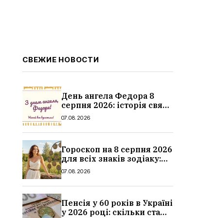
СВЕЖИЕ НОВОСТИ
День ангела Федора 8
серпня 2026: історія свята,
значення імені,
07.08.2026
привітання у віршах і
прозі
Гороскоп на 8 серпня 2026
для всіх знаків зодіаку:
кохання, гроші та справи
07.08.2026
Пенсія у 60 років в Україні
у 2026 році: скільки стажу