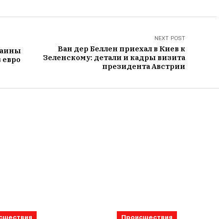
NEXT POST
​Ван дер Беллен приехал в Киев к
раины
Зеленскому: детали и кадры визита
 евро
президента Австрии
сшествия
Происшествия