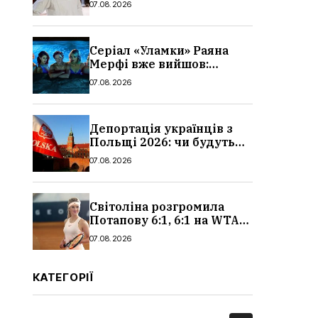
07.08.2026
Серіал «Уламки» Раяна
Мерфі вже вийшов:
сюжет, актори та всі
07.08.2026
деталі, де дивитися
Депортація українців з
Польщі 2026: чи будуть
висилати українських
07.08.2026
чоловіків
Світоліна розгромила
Потапову 6:1, 6:1 на WTA
1000 у Торонто
07.08.2026
КАТЕГОРІЇ