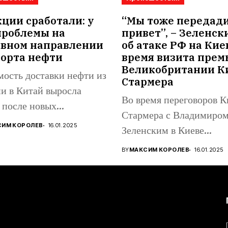
ции сработали: у
“Мы тоже передад
проблемы на
привет”, – Зеленск
овном направлении
об атаке РФ на Кие
порта нефти
время визита прем
Великобритании К
ость доставки нефти из
Стармера
и в Китай выросла
Во время переговоров К
 после новых
Стармера с Владимиро
канских...
СИМ КОРОЛЕВ
16.01.2025
Зеленским в Киеве
прогремели взрывы:...
BY
МАКСИМ КОРОЛЕВ
16.01.2025