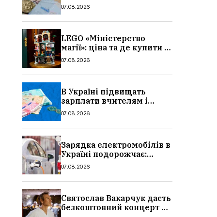
потрібно, умови, кому
07.08.2026
можуть відмовити
LEGO «Міністерство
магії»: ціна та де купити в
Україні
07.08.2026
В Україні підвищать
зарплати вчителям і
стипендії студентам з 1
07.08.2026
вересня 2026: умови,
суми, розмір
Зарядка електромобілів в
Україні подорожчає:
причина і нові ціни з
07.08.2026
серпня 2026
Святослав Вакарчук дасть
безкоштовний концерт у
Львові: дата і місце