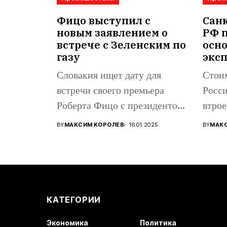
Фицо выступил с
Санк
новым заявлением о
РФ 
встрече с Зеленским по
осн
газу
экс
Словакия ищет дату для
Стоим
встречи своего премьера
Росси
Роберта Фицо с президентом
втрое
Украины...
амери
BY
МАКСИМ КОРОЛЕВ
16.01.2025
BY
МАК
КАТЕГОРИИ
Экономика
Политика