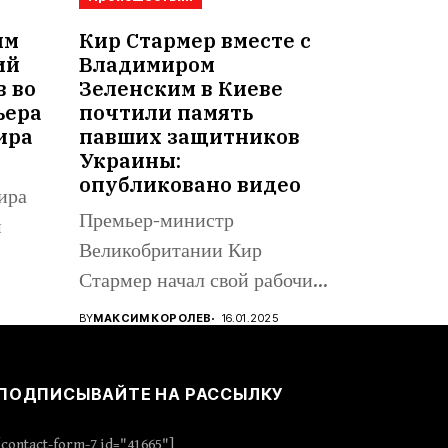
им
Кир Стармер вместе с
ий
Владимиром
в во
Зеленским в Киеве
ьера
почтили память
ира
павших защитников
Украины:
опубликовано видео
ира
Премьер-министр
м
Великобритании Кир
Стармер начал свой рабочий
визит в Киев, вместе с...
BY
МАКСИМ КОРОЛЕВ
16.01.2025
ПОДПИСЫВАЙТЕ НА РАССЫЛКУ
[contact-form-7 id="41665"]