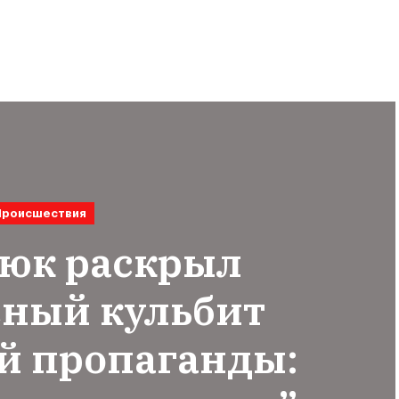
Происшествия
юк раскрыл
сный кульбит
й пропаганды: