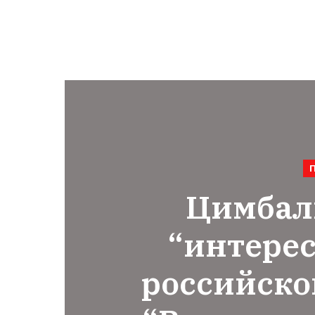
Цимбал
“интере
российско