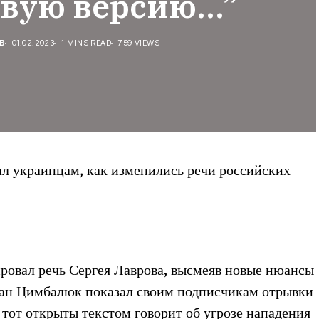
овую версию…”
В
01.02.2023
1 MINS READ
759 VIEWS
 украинцам, как изменились речи российских
овал речь Сергея Лаврова, высмеяв новые нюансы
ман Цимбалюк показал своим подписчикам отрывки
 тот открыты текстом говорит об угрозе нападения