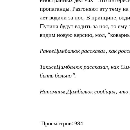
иностранных дел РФ: “Это интерес
пропаганды. Разгоняют эту тему на 
лет водили за нос. В принципе, вод
Путина будут водить за нос, то ему 
видим новую версию, мол, “коварны
РанееЦимбалюк рассказал, как рос
ТакжеЦимбалюк рассказал, как Сим
быть больно”.
Напомним,Цимбалюк сообщил, что 
Просмотров:
984