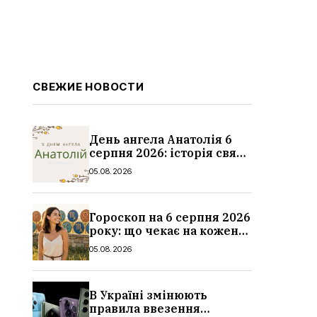
СВЕЖИЕ НОВОСТИ
День ангела Анатолія 6
серпня 2026: історія свята,
значення імені,
05.08.2026
привітання у віршах і
прозі
Гороскоп на 6 серпня 2026
року: що чекає на кожен
знак зодіаку
05.08.2026
В Україні змінюють
правила ввезення