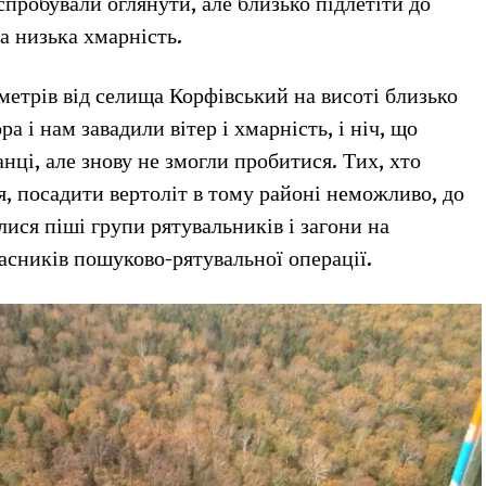
спробували оглянути, але близько підлетіти до
а низька хмарність.
ометрів від селища Корфівський на висоті близько
а і нам завадили вітер і хмарність, і ніч, що
анці, але знову не змогли пробитися. Тих, хто
я, посадити вертоліт в тому районі неможливо, до
ися піші групи рятувальників і загони на
часників пошуково-рятувальної операції.