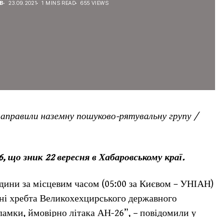
В
23.09.2021
1 MINS READ
655 VIEWS
направили наземну пошуково-рятувальну групу /
 що зник 22 вересня в Хабаровському краї.
одини за місцевим часом (05:00 за Києвом – УНІАН)
ині хребта Великохехцирського державного
ламки, ймовірно літака АН-26”, – повідомили у