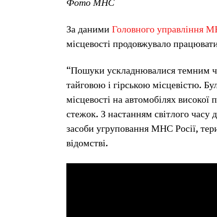
Фото МНС
За даними
Головного управління М
місцевості продовжувало працювати
“Пошуки ускладнювалися темним ч
тайговою і гірською місцевістю. Бу
місцевості на автомобілях високої 
стежок. З настанням світлого часу 
засоби угруповання МНС Росії, тер
відомстві.