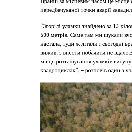
Вранці за місцевим часом це місце 
передбачуваної точки аварії завадил
“Згорілі уламки знайдено за 13 кіл
600 метрів. Саме там ми шукали вчор
настала, туди ж літали і сьогодні вр
вижив, з висоти побачити не вдалос
місця розташування уламків висунул
квадроциклах”, – розповів один з у