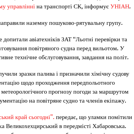
му управлінні
на транспорті СК, інформує
УНІАН
.
 направили наземну пошуково-рятувальну групу.
е допитали авіатехніків ЗАТ “Льотні перевірки та
уговування повітряного судна перед вильотом. У
ивне технічне обслуговування, завдання на політ.
лучили зразки палива і призначили хімічну судову
ентацію щодо проходження передпольотного
а метеорологічного прогнозу погоди за маршрутом
ументацію на повітряне судно та членів екіпажу.
ький край сьогодні”.
передає, що уламки помітили
ика Великохехцирський в передмісті Хабаровська.