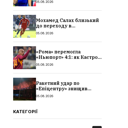
05.08.2026
і статистика матчу
Мохамед Салах близький
до переходу в
«Трабзонспор»: зарплата,
05.08.2026
контракт і деталі
трансфера
«Рома» перемогла
«Ньюпорт» 4:1: як Кастро
відкрив рахунок голам,
05.08.2026
огляд і відео матчу
Ракетний удар по
«Епіцентру» знищив
склади та завод плитки:
05.08.2026
які наслідки, що буде з
виробництвом,
поставкаками,
КАТЕГОРІЇ
продукцією