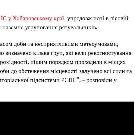
НС у Хабаровському краї
, упродовж ночі в лісовій
 наземне угруповання рятувальників.
асом доби та несприятливими метеоумовами,
ло визначено кілька груп, які вели рекогностування
прохідності, пішим порядком проходили в місцях
доби до обстеження місцевості залучено всі сили та
иторіальної підсистеми РСНС”, – розповіли у