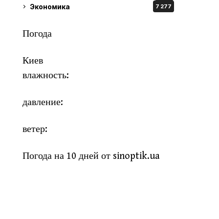
Экономика
7 277
Погода
Киев
влажность:
давление:
ветер:
Погода на 10 дней от
sinoptik.ua