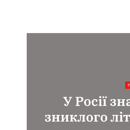
У Росії з
зниклого літ