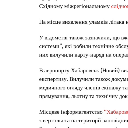
Східному міжрегіональному
слідчо
На місце виявлення уламків літака
У відомстві також зазначили, що вж
системи”, які робили технічне обсл
них вилучили карту-наряд на операт
В аеропорту Хабаровськ (Новий) ви
експертизу. Вилучили також докум
медичного огляду членів екіпажу т
прямування, льотну та технічну док
Місцеве інформагентство
“Хабаровс
з вертольота на території заповідн