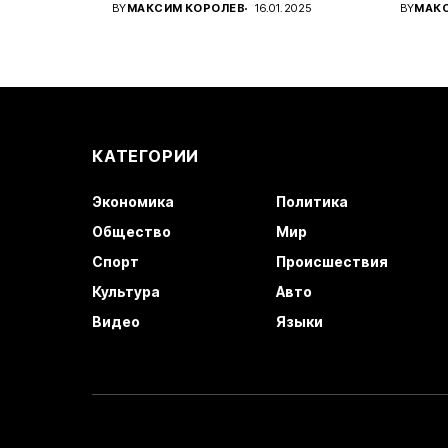
Украины...
амери
BY
МАКСИМ КОРОЛЕВ
16.01.2025
BY
МАК
КАТЕГОРИИ
Экономика
Политика
Общество
Мир
Спорт
Происшествия
Культура
Авто
Видео
Языки