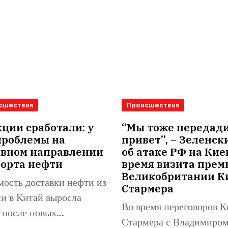
сшествия
Происшествия
ции сработали: у
“Мы тоже передад
проблемы на
привет”, – Зеленск
овном направлении
об атаке РФ на Кие
порта нефти
время визита прем
Великобритании К
ость доставки нефти из
Стармера
и в Китай выросла
Во время переговоров К
 после новых
Стармера с Владимиро