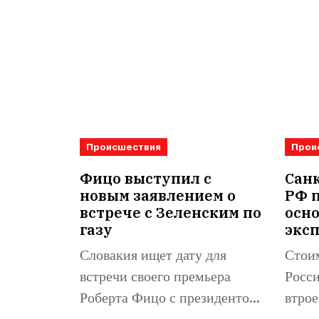
Происшествия
Прои
Фицо выступил с
Санк
новым заявлением о
РФ 
встрече с Зеленским по
осн
газу
экс
Словакия ищет дату для
Стоим
встречи своего премьера
Росси
Роберта Фицо с президентом
втрое