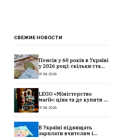
СВЕЖИЕ НОВОСТИ
Пенсія у 60 років в Україні
у 2026 році: скільки стажу
потрібно, умови, кому
07.08.2026
можуть відмовити
LEGO «Міністерство
магії»: ціна та де купити в
Україні
07.08.2026
В Україні підвищать
зарплати вчителям і