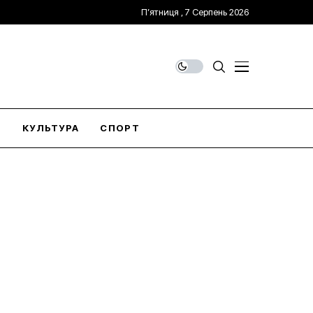
П’ятниця , 7 Серпень 2026
О
КУЛЬТУРА
СПОРТ