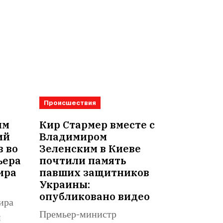
Происшествия
им
Кир Стармер вместе с
ий
Владимиром
в во
Зеленским в Киеве
ьера
почтили память
ира
павших защитников
Украины:
опубликовано видео
ира
Премьер-министр
м