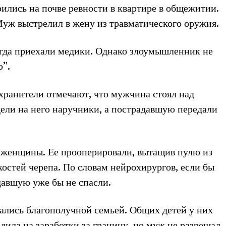
ились на почве ревности в квартире в общежитии.
Муж выстрелил в жену из травматического оружия.
гда приехали медики. Однако злоумышленник не
ю”.
хранители отмечают, что мужчина стоял над
ели на него наручники, а пострадавшую передали
и женщины. Ее прооперировали, вытащив пулю из
костей черепа. По словам нейрохирургов, если бы
давшую уже бы не спасли.
зались благополучной семьей. Общих детей у них
дила на заработки за границу, но муж не разрешал