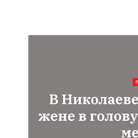
В Николаев
жене в голову
м