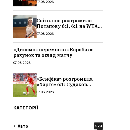
07.08.2026
чоловіків
Світоліна розгромила
Потапову 6:1, 6:1 на WTA
1000 у Торонто
07.08.2026
«Динамо» перемогло «Карабах»:
рахунок та огляд матчу
07.08.2026
«Бенфіка» розгромила
«Хартс» 6:1: Судаков
відзначився асистом,
07.08.2026
огляд матчу і рахунок
КАТЕГОРІЇ
Авто
973