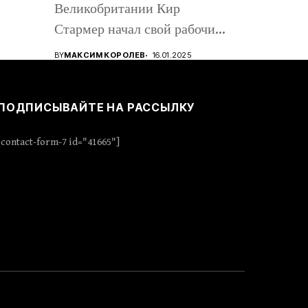
Великобритании Кир
Стармер начал свой рабочий
визит в Киев, вместе с...
BY
МАКСИМ КОРОЛЕВ
16.01.2025
ПОДПИСЫВАЙТЕ НА РАССЫЛКУ
[contact-form-7 id="41665"]