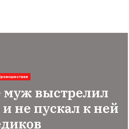
Происшествия
е муж выстрелил
 и не пускал к ней
едиков