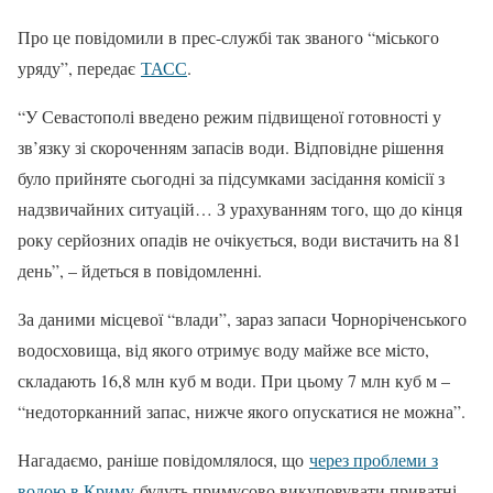
Про це повідомили в прес-службі так званого “міського
уряду”, передає
ТАСС
.
“У Севастополі введено режим підвищеної готовності у
зв’язку зі скороченням запасів води. Відповідне рішення
було прийняте сьогодні за підсумками засідання комісії з
надзвичайних ситуацій… З урахуванням того, що до кінця
року серйозних опадів не очікується, води вистачить на 81
день”, – йдеться в повідомленні.
За даними місцевої “влади”, зараз запаси Чорноріченського
водосховища, від якого отримує воду майже все місто,
складають 16,8 млн куб м води. При цьому 7 млн куб м –
“недоторканний запас, нижче якого опускатися не можна”.
Нагадаємо, раніше повідомлялося, що
через проблеми з
водою в Криму
будуть примусово викуповувати приватні