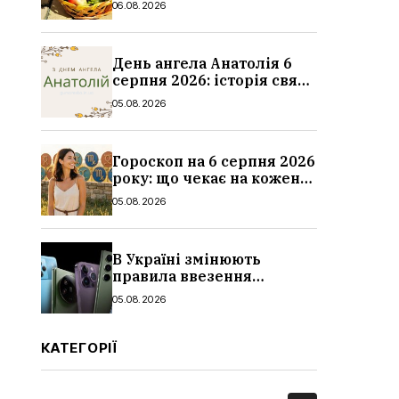
06.08.2026
традиції
День ангела Анатолія 6
серпня 2026: історія свята,
значення імені,
05.08.2026
привітання у віршах і
прозі
Гороскоп на 6 серпня 2026
року: що чекає на кожен
знак зодіаку
05.08.2026
В Україні змінюють
правила ввезення
смартфонів: що буде з
05.08.2026
цінами, як працюватиме
контроль IMEI
КАТЕГОРІЇ