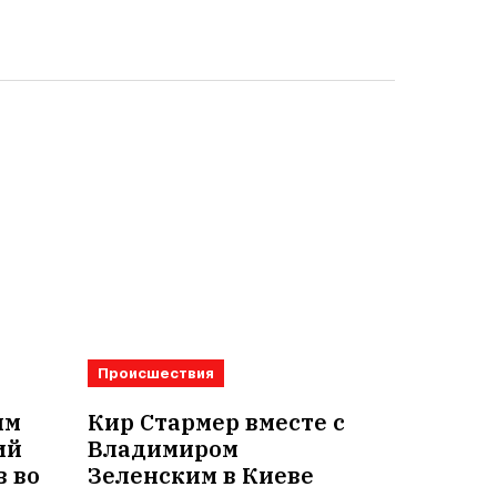
Происшествия
им
Кир Стармер вместе с
ий
Владимиром
в во
Зеленским в Киеве