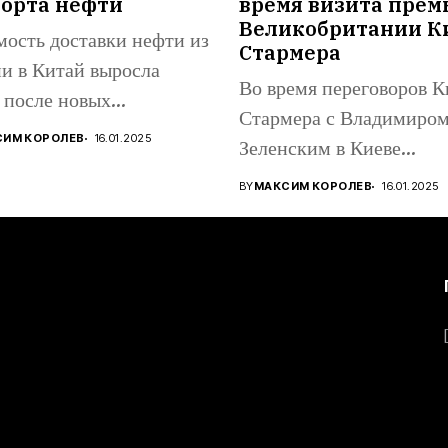
порта нефти
время визита прем
Великобритании К
ость доставки нефти из
Стармера
и в Китай выросла
Во время переговоров К
 после новых
Стармера с Владимиро
канских...
СИМ КОРОЛЕВ
16.01.2025
Зеленским в Киеве
прогремели взрывы:...
BY
МАКСИМ КОРОЛЕВ
16.01.2025