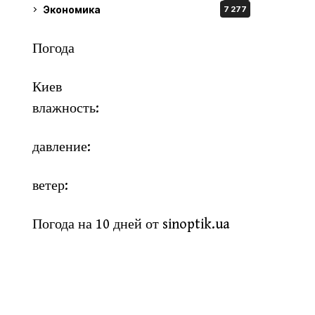
Экономика
7 277
Погода
Киев
влажность:
давление:
ветер:
Погода на 10 дней от
sinoptik.ua