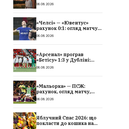
гороскоп, кому із знаків
06.08.2026
зодіаку принесе успіх
«Челсі» — «Ювентус»
рахунок 0:1: огляд матчу
та вихід Мудрика
06.08.2026
«Арсенал» програв
«Бетісу» 1:3 у Дубліні:
огляд матчу та всі голи
06.08.2026
«Мальорка» — ПСЖ:
рахунок, огляд матчу,
голи та склад парижан
06.08.2026
Яблучний Спас 2026: що
покласти до кошика на
освячення, які фрукти,