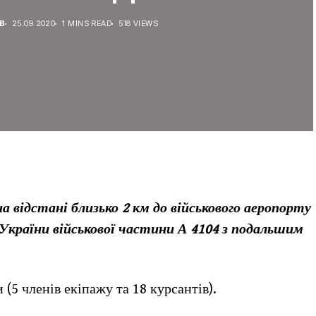
В
25.09.2020
1 MINS READ
518 VIEWS
 на відстані близько 2 км до військового аеропорту
України військової частини А 4104 з подальшим
 (5 членів екіпажу та 18 курсантів).