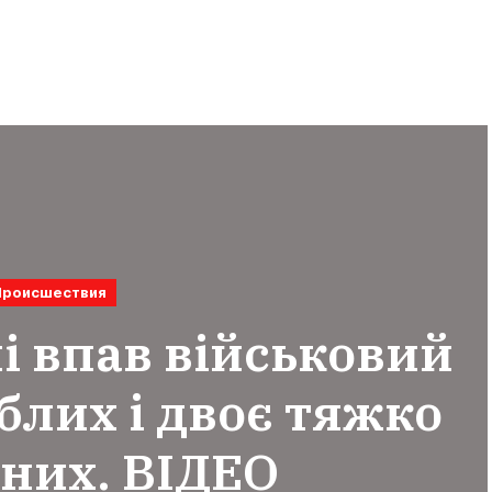
Происшествия
і впав військовий
иблих і двоє тяжко
них. ВІДЕО