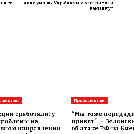
 свет
яких умовах Україна зможе отримати
вакцину?
сшествия
Происшествия
ции сработали: у
“Мы тоже передад
проблемы на
привет”, – Зеленск
овном направлении
об атаке РФ на Кие