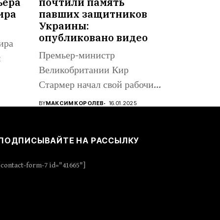
ьера
почтили память
ира
павших защитников
Украины:
опубликовано видео
ира
Премьер-министр
м
Великобритании Кир
Стармер начал свой рабочий
визит в Киев, вместе с...
BY
МАКСИМ КОРОЛЕВ
16.01.2025
ПОДПИСЫВАЙТЕ НА РАССЫЛКУ
[contact-form-7 id="41665"]