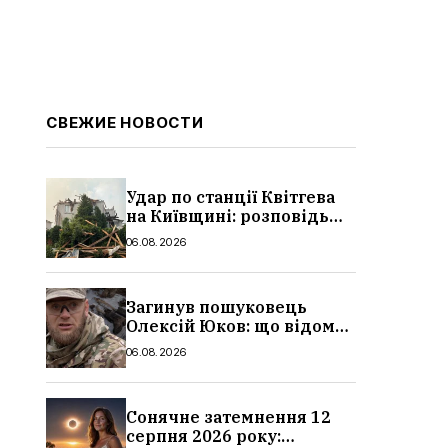
СВЕЖИЕ НОВОСТИ
Удар по станції Квітгева
на Київщині: розповідь
очевидців, як вісім людей
06.08.2026
загинули біля колій, що
сталося
Загинув пошуковець
Олексій Юков: що відомо
про його роботу, хто він
06.08.2026
такий, біографія
Сонячне затемнення 12
серпня 2026 року: