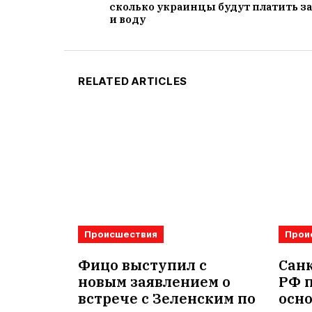
сколько украинцы будут платить за
и воду
RELATED ARTICLES
Происшествия
Прои
Фицо выступил с
Санк
новым заявлением о
РФ 
встрече с Зеленским по
осн