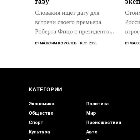
газу
экс
Словакия ищет дату для
Стоим
встречи своего премьера
Росси
Роберта Фицо с президентом
втрое
Украины...
амери
BY
МАКСИМ КОРОЛЕВ
16.01.2025
BY
МАК
КАТЕГОРИИ
Экономика
Политика
Общество
Мир
Спорт
Происшествия
Культура
Авто