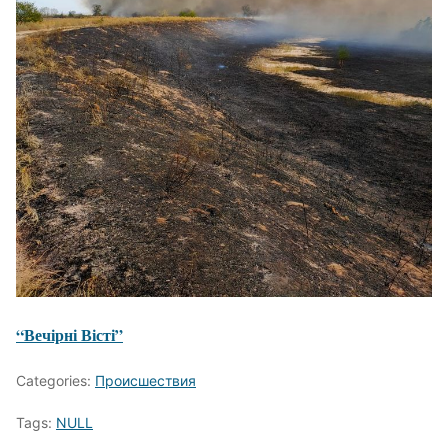
“Вечірні Вісті”
Categories:
Происшествия
Tags:
NULL