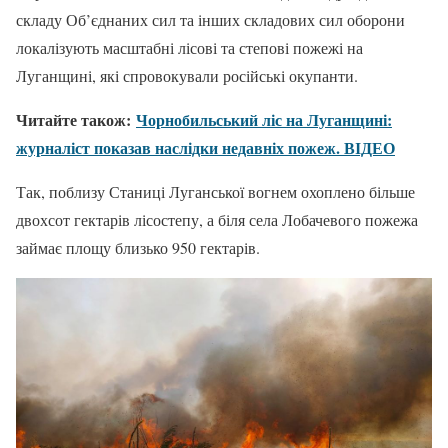
складу Об’єднаних сил та інших складових сил оборони
локалізують масштабні лісові та степові пожежі на
Луганщині, які спровокували російські окупанти.
Читайте також:
Чорнобильський ліс на Луганщині:
журналіст показав наслідки недавніх пожеж. ВІДЕО
Так, поблизу Станиці Луганської вогнем охоплено більше
двохсот гектарів лісостепу, а біля села Лобачевого пожежа
займає площу близько 950 гектарів.