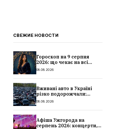
СВЕЖИЕ НОВОСТИ
Гороскоп на 9 серпня
2026: що чекає на всі
знаки зодіаку
08.08.2026
Вживані авто в Україні
різко подорожчали:
причини, які машини
08.08.2026
додали найбільше в ціні
Афіша Ужгорода на
серпень 2026: концерти,