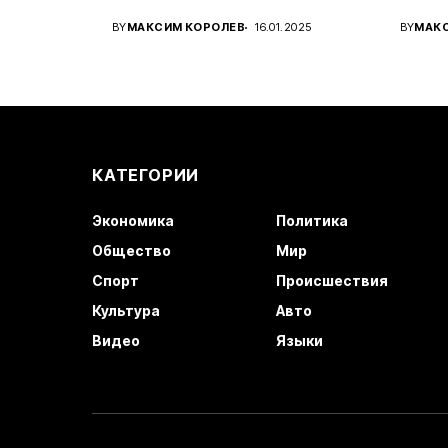
Украины...
амери
BY
МАКСИМ КОРОЛЕВ
16.01.2025
BY
МАК
КАТЕГОРИИ
Экономика
Политика
Общество
Мир
Спорт
Происшествия
Культура
Авто
Видео
Языки