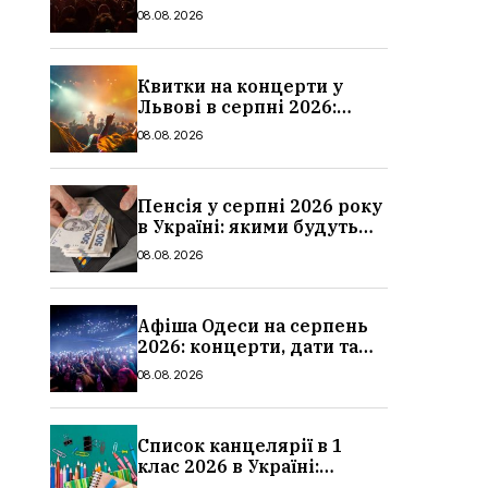
дати та ціни
08.08.2026
Квитки на концерти у
Львові в серпні 2026:
дати, ціни та локації
08.08.2026
Пенсія у серпні 2026 року
в Україні: якими будуть
мінімальні та
08.08.2026
максимальні виплати,
суми
Афіша Одеси на серпень
2026: концерти, дати та
ціни квитків
08.08.2026
Список канцелярії в 1
клас 2026 в Україні:
повний чек-лист для