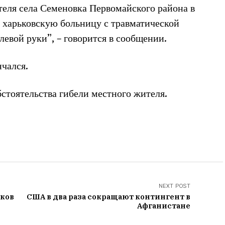
ителя села Семеновка Первомайского района в
 харьковскую больницу с травматической
евой руки”, – говорится в сообщении.
нчался.
стоятельства гибели местного жителя.
NEXT POST
оков
США в два раза сокращают контингент в
Афганистане