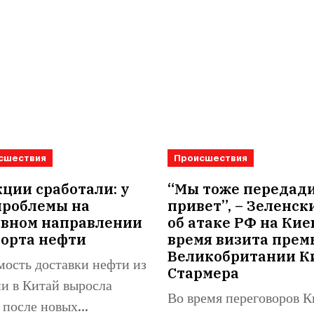
сшествия
Происшествия
ции сработали: у
“Мы тоже передад
проблемы на
привет”, – Зеленск
овном направлении
об атаке РФ на Кие
порта нефти
время визита прем
Великобритании К
ость доставки нефти из
Стармера
и в Китай выросла
Во время переговоров К
 после новых