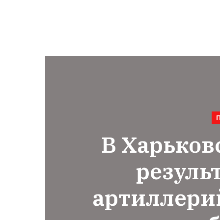
В Харьков
резуль
артиллери