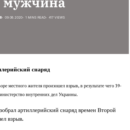
б мужчина
В
09.08.2020
1 MINS READ
417 VIEWS
ллерийский снаряд
оре местного жителя произошел взрыв, в результате чего 39-
нистерство внутренних дел Украины
.
азобрал артиллерийский снаряд времен Второй
шел взрыв.