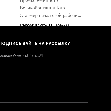
Премьер-министр
м
Великобритании Кир
Стармер начал свой рабочий
визит в Киев, вместе с...
BY
МАКСИМ КОРОЛЕВ
16.01.2025
ПОДПИСЫВАЙТЕ НА РАССЫЛКУ
[contact-form-7 id="41665"]