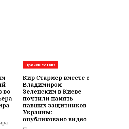
Происшествия
им
Кир Стармер вместе с
ий
Владимиром
в во
Зеленским в Киеве
ьера
почтили память
ира
павших защитников
Украины:
опубликовано видео
ира