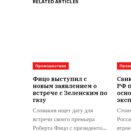
RELATED ARTICLES
Происшествия
Прои
Фицо выступил с
Санк
новым заявлением о
РФ 
встрече с Зеленским по
осн
газу
экс
Словакия ищет дату для
Стоим
встречи своего премьера
Росси
Роберта Фицо с президентом
втрое