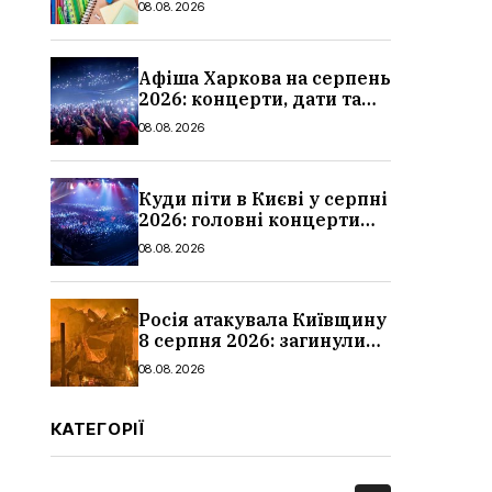
08.08.2026
школи
Афіша Харкова на серпень
2026: концерти, дати та
ціни квитків
08.08.2026
Куди піти в Києві у серпні
2026: головні концерти
місяця, дати, артисти та
08.08.2026
ціни
Росія атакувала Київщину
8 серпня 2026: загинули
троє людей, серед них
08.08.2026
дитина, наслідки
КАТЕГОРІЇ