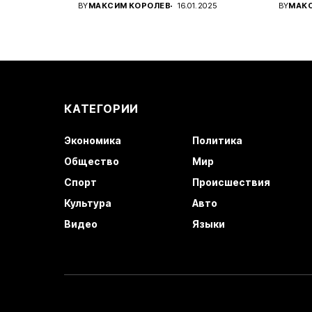
Украины...
амери
BY
МАКСИМ КОРОЛЕВ
16.01.2025
BY
МАК
КАТЕГОРИИ
Экономика
Политика
Общество
Мир
Спорт
Происшествия
Культура
Авто
Видео
Языки