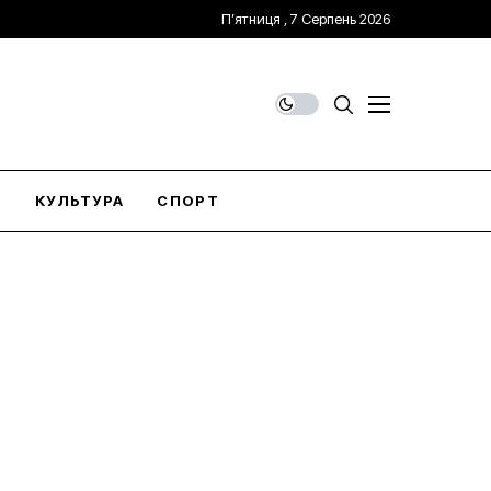
П’ятниця , 7 Серпень 2026
О
КУЛЬТУРА
СПОРТ