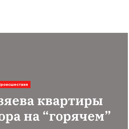
Происшествия
озяева квартиры
ора на “горячем”