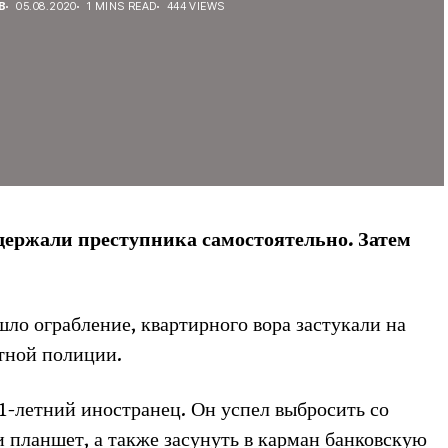
В
05.08.2020
1 MINS READ
444 VIEWS
держали преступника самостоятельно. Затем
ло ограбление, квартирного вора застукали на
тной полиции.
31-летний иностранец. Он успел выбросить со
 планшет, а также засунуть в карман банковскую