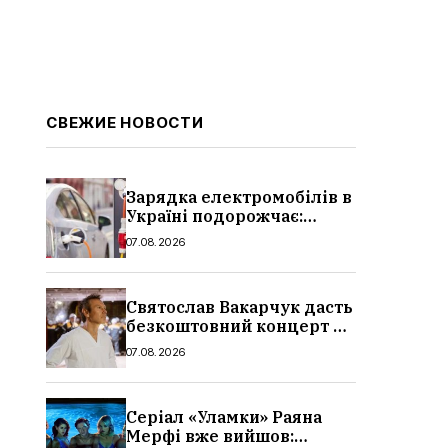
СВЕЖИЕ НОВОСТИ
Зарядка електромобілів в
Україні подорожчає:
причина і нові ціни з
07.08.2026
серпня 2026
Святослав Вакарчук дасть
безкоштовний концерт у
Львові: дата і місце
07.08.2026
Серіал «Уламки» Раяна
Мерфі вже вийшов: