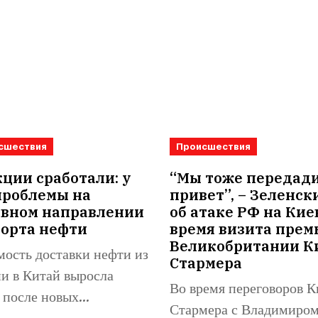
сшествия
Происшествия
ции сработали: у
“Мы тоже передад
проблемы на
привет”, – Зеленск
овном направлении
об атаке РФ на Кие
порта нефти
время визита прем
Великобритании К
ость доставки нефти из
Стармера
и в Китай выросла
Во время переговоров К
 после новых
Стармера с Владимиро