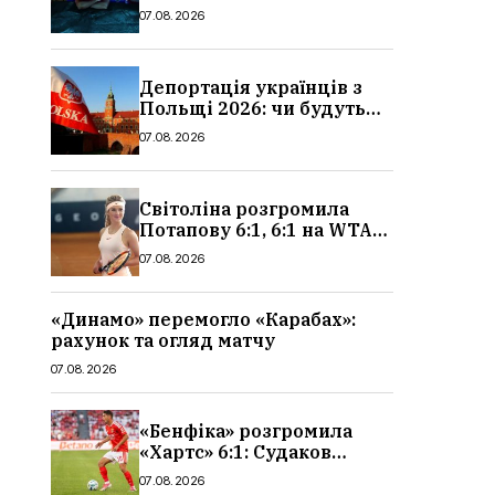
сюжет, актори та всі
07.08.2026
деталі, де дивитися
Депортація українців з
Польщі 2026: чи будуть
висилати українських
07.08.2026
чоловіків
Світоліна розгромила
Потапову 6:1, 6:1 на WTA
1000 у Торонто
07.08.2026
«Динамо» перемогло «Карабах»:
рахунок та огляд матчу
07.08.2026
«Бенфіка» розгромила
«Хартс» 6:1: Судаков
відзначився асистом,
07.08.2026
огляд матчу і рахунок