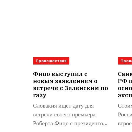
Происшествия
Прои
Фицо выступил с
Санк
новым заявлением о
РФ 
встрече с Зеленским по
осн
газу
экс
Словакия ищет дату для
Стоим
встречи своего премьера
Росси
Роберта Фицо с президентом
втрое