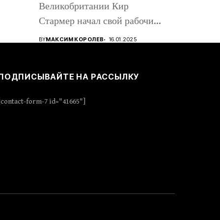
Великобритании Кир
Стармер начал свой рабочий
визит в Киев, вместе с...
BY
МАКСИМ КОРОЛЕВ
16.01.2025
ПОДПИСЫВАЙТЕ НА РАССЫЛКУ
[contact-form-7 id="41665"]