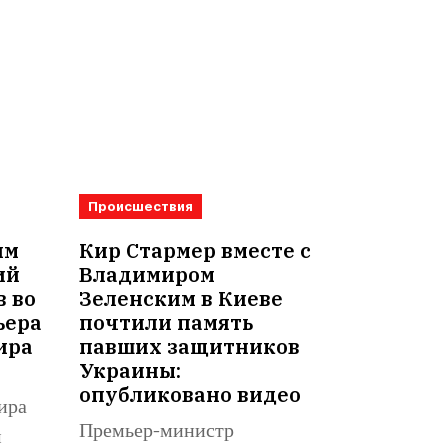
Происшествия
им
Кир Стармер вместе с
ий
Владимиром
в во
Зеленским в Киеве
ьера
почтили память
ира
павших защитников
Украины:
опубликовано видео
ира
Премьер-министр
м