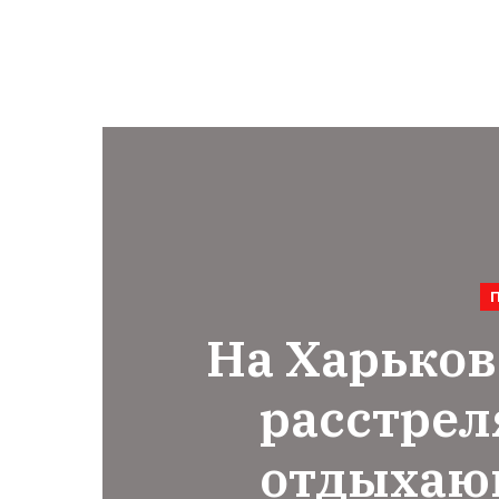
На Харько
расстре
отдыхаю