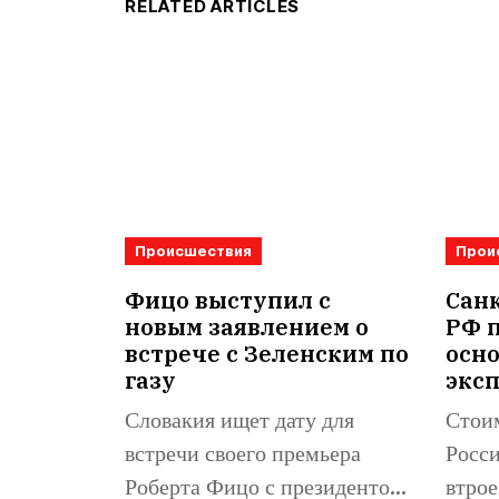
RELATED ARTICLES
Происшествия
Прои
Фицо выступил с
Санк
новым заявлением о
РФ 
встрече с Зеленским по
осн
газу
экс
Словакия ищет дату для
Стоим
встречи своего премьера
Росси
Роберта Фицо с президентом
втрое