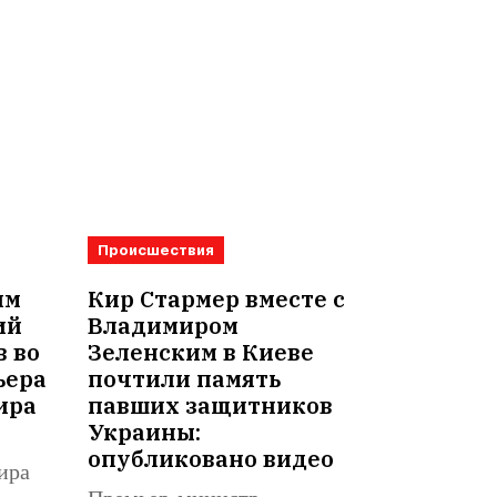
Происшествия
им
Кир Стармер вместе с
ий
Владимиром
в во
Зеленским в Киеве
ьера
почтили память
ира
павших защитников
Украины:
опубликовано видео
ира