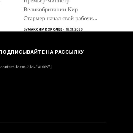
Премьер-министр
м
Великобритании Кир
Стармер начал свой рабочий
визит в Киев, вместе с...
BY
МАКСИМ КОРОЛЕВ
16.01.2025
ПОДПИСЫВАЙТЕ НА РАССЫЛКУ
[contact-form-7 id="41665"]