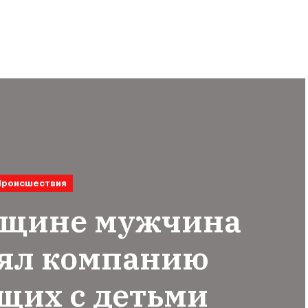
Происшествия
вщине мужчина
лял компанию
щих с детьми