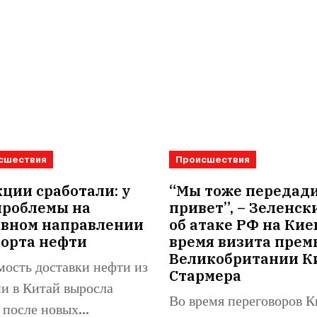
сшествия
Происшествия
ции сработали: у
“Мы тоже передад
проблемы на
привет”, – Зеленск
овном направлении
об атаке РФ на Кие
порта нефти
время визита прем
Великобритании К
ость доставки нефти из
Стармера
и в Китай выросла
Во время переговоров К
 после новых