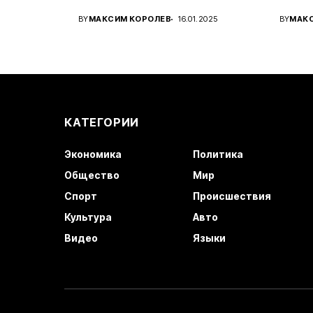
Украины...
амери
BY
МАКСИМ КОРОЛЕВ
16.01.2025
BY
МАК
КАТЕГОРИИ
Экономика
Политика
Общество
Мир
Спорт
Происшествия
Культура
Авто
Видео
Языки