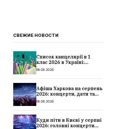
СВЕЖИЕ НОВОСТИ
Список канцелярії в 1
клас 2026 в Україні:
повний чек-лист для
08.08.2026
школи
Афіша Харкова на серпень
2026: концерти, дати та
ціни квитків
08.08.2026
Куди піти в Києві у серпні
2026: головні концерти