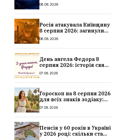
місяця, дати, артисти та
08.08.2026
ціни
Росія атакувала Київщину
8 серпня 2026: загинули
троє людей, серед них
08.08.2026
дитина, наслідки
День ангела Федора 8
серпня 2026: історія свята,
значення імені,
07.08.2026
привітання у віршах і
прозі
Гороскоп на 8 серпня 2026
для всіх знаків зодіаку:
кохання, гроші та справи
07.08.2026
Пенсія у 60 років в Україні
у 2026 році: скільки стажу
потрібно, умови, кому