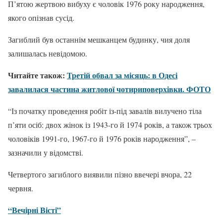
П’ятою жертвою вибуху є чоловік 1976 року народження,
якого опізнав сусід.
Загиблий був останнім мешканцем будинку, чия доля
залишалась невідомою.
Читайте також:
Третій обвал за місяць: в Одесі
завалилася частина житлової чотириповерхівки. ФОТО
“Із початку проведення робіт із-під завалів вилучено тіла
п’яти осіб: двох жінок із 1943-го й 1974 років, а також трьох
чоловіків 1991-го, 1967-го й 1976 років народження”, –
зазначили у відомстві.
Четвертого загиблого виявили пізно ввечері вчора, 22
червня.
“Вечірні Вісті”