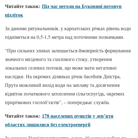
Читайте також:
Під час негоди на Буковині потонув
підліток
За даними рятувальників, у карпатських річках рівень води
підніметься на 0,5-1,5 метра над поточними позначками.
“При сильних зливах залишається ймовірність формування
значного місцевого та схилового стоку, утворення
локальних селевих потоків, що може мати негативні
наслідки. На окремих ділянках річок басейнів Дністра,
Прута можливий вихiд води на заплаву та досягнення
відміток початкового затоплення сільгоспугідь, окремих
прирiчкових госпоб’єктiв”, – попереджає служба.
Читайте також:
178 населених пунктів у дев’яти
областях лишилися без електроенергії
За даними Укргідрометцентру, вдень
19 червня
майже по