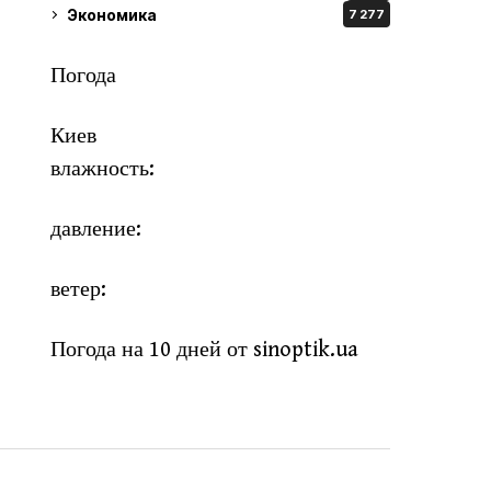
Экономика
7 277
Погода
Киев
влажность:
давление:
ветер:
Погода на 10 дней от
sinoptik.ua