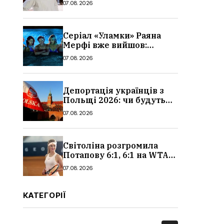
07.08.2026
Серіал «Уламки» Раяна
Мерфі вже вийшов:
сюжет, актори та всі
07.08.2026
деталі, де дивитися
Депортація українців з
Польщі 2026: чи будуть
висилати українських
07.08.2026
чоловіків
Світоліна розгромила
Потапову 6:1, 6:1 на WTA
1000 у Торонто
07.08.2026
КАТЕГОРІЇ