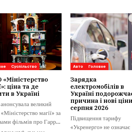
вне
Суспільство
Авто
Головне
 «Міністерство
Зарядка
ї»: ціна та де
електромобілів в
ти в Україні
Україні подорожча
причина і нові ціни
анонсувала великий
серпня 2026
 «Міністерство магії» за
Підвищення тарифу
ами фільмів про Гаррі
«Укренерго» не означає
ра....