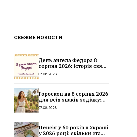
СВЕЖИЕ НОВОСТИ
День ангела Федора 8
серпня 2026: історія свята,
значення імені,
07.08.2026
привітання у віршах і
прозі
Гороскоп на 8 серпня 2026
для всіх знаків зодіаку:
кохання, гроші та справи
07.08.2026
Пенсія у 60 років в Україні
у 2026 році: скільки стажу