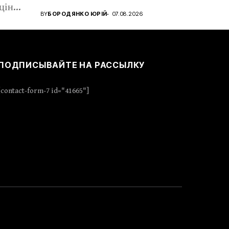
цін
Стрийському парку....
BY
БОРОДЯНКО ЮРІЙ
07.08.2026
...
ПОДПИСЫВАЙТЕ НА РАССЫЛКУ
[contact-form-7 id="41665"]