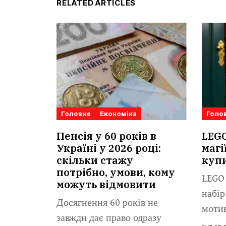
RELATED ARTICLES
Головне
Економіка
Голо
Пенсія у 60 років в
LEGO
Україні у 2026 році:
магі
скільки стажу
купи
потрібно, умови, кому
LEGO 
можуть відмовити
набір
Досягнення 60 років не
мотив
завжди дає право одразу
Потте