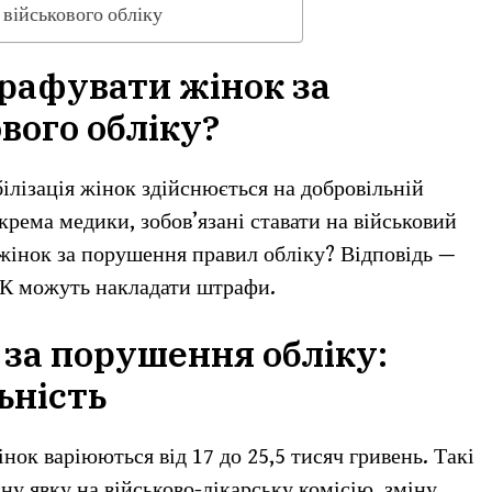
 військового обліку
рафувати жінок за
вого обліку?
лізація жінок здійснюється на добровільній
зокрема медики, зобов’язані ставати на військовий
жінок за порушення правил обліку? Відповідь —
ЦК можуть накладати штрафи.
за порушення обліку:
ьність
ок варіюються від 17 до 25,5 тисяч гривень. Такі
ну явку на військово-лікарську комісію, зміну