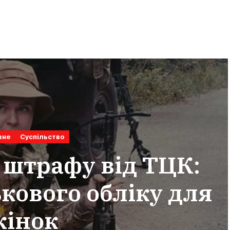
вне
Суспільство
 штрафу від ТЦК:
кового обліку для
жінок