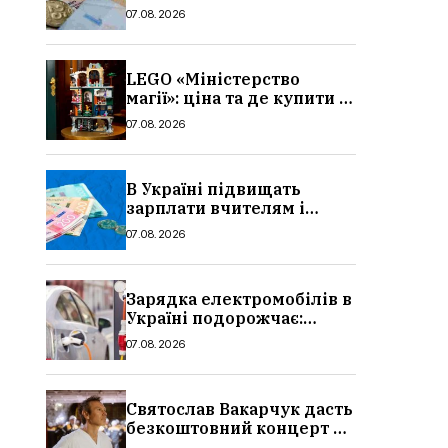
потрібно, умови, кому
07.08.2026
можуть відмовити
LEGO «Міністерство
магії»: ціна та де купити в
Україні
07.08.2026
В Україні підвищать
зарплати вчителям і
стипендії студентам з 1
07.08.2026
вересня 2026: умови,
суми, розмір
Зарядка електромобілів в
Україні подорожчає:
причина і нові ціни з
07.08.2026
серпня 2026
Святослав Вакарчук дасть
безкоштовний концерт у
Львові: дата і місце