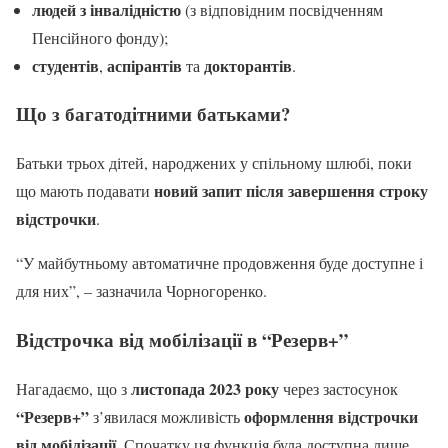
людей з інвалідністю
(з відповідним посвідченням
Пенсійного фонду);
студентів
аспірантів
докторантів
,
та
.
Що з багатодітними батьками?
Батьки трьох дітей, народжених у спільному шлюбі, поки
новий запит після завершення строку
що мають подавати
відстрочки
.
“У майбутньому автоматичне продовження буде доступне і
для них”, – зазначила Чорногоренко.
Відстрочка від мобілізації в “Резерв+”
листопада 2023 року
Нагадаємо, що з
через застосунок
“Резерв+”
оформлення відстрочки
з’явилася можливість
від мобілізації
. Спочатку ця функція була доступна лише