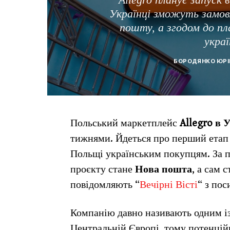
Українці зможуть замов
пошту, а згодом до 
украї
БОРОДЯНКО ЮРІ
Польський маркетплейс
Allegro в 
тижнями. Йдеться про перший етап з
Польщі українським покупцям. За 
проєкту стане
Нова пошта
, а сам 
повідомляють “
Вечірні Вісті
“ з по
Компанію давно називають одним і
Центральній Європі, тому потенцій