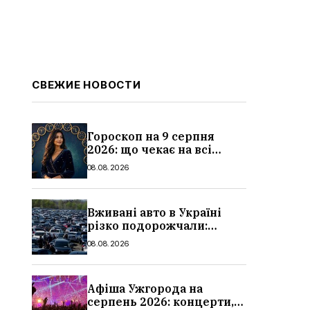
СВЕЖИЕ НОВОСТИ
Гороскоп на 9 серпня
2026: що чекає на всі
знаки зодіаку
08.08.2026
Вживані авто в Україні
різко подорожчали:
причини, які машини
08.08.2026
додали найбільше в ціні
Афіша Ужгорода на
серпень 2026: концерти,