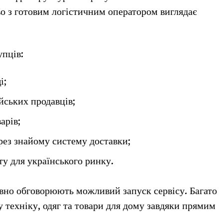
во з готовим логістичним оператором виглядає
упців:
і;
йських продавців;
арів;
рез знайому систему доставки;
у для українського ринку.
вно обговорюють можливий запуск сервісу. Багато
у техніку, одяг та товари для дому завдяки прямим