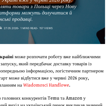
ляти товари з Польщі через Нову
платформи можуть долучитися й
нські продавці.
Й
27.05.2026
1 MINS READ
157 VIEWS
Україні
може розпочати роботу вже найближчими
апуску, який передбачає доставку товарів із
попередньою інформацією, логістичним партнером
старт може відбутися вже у червні 2026 року,
силанням на
Wiadomosci Handlowe
.
з головних конкурентів Temu та Amazon у
ний вихід на український ринок викликав значний