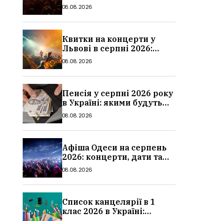
дати та ціни
08.08.2026
Квитки на концерти у
Львові в серпні 2026:
дати, ціни та локації
08.08.2026
Пенсія у серпні 2026 року
в Україні: якими будуть
мінімальні та
08.08.2026
максимальні виплати,
суми
Афіша Одеси на серпень
2026: концерти, дати та
ціни квитків
08.08.2026
Список канцелярії в 1
клас 2026 в Україні:
повний чек-лист для