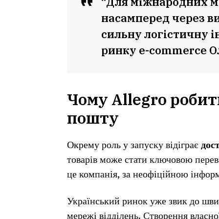
“Для міжнародних м
насамперед через в
сильну логістичну і
ринку e-commerce О
Чому Allegro робит
пошту
Окрему роль у запуску відіграє
дос
товарів може стати ключовою перева
це компанія, за неофіційною інфор
Український ринок уже звик до швид
мережі відділень. Створення власн