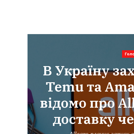
Гол
В Україну за
Temu та Ama
відомо про Al
доставку ч
Allegro планує запуск 