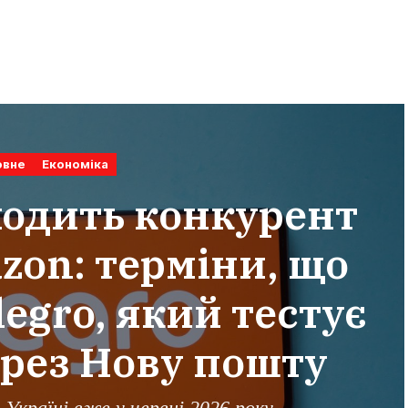
овне
Економіка
ходить конкурент
zon: терміни, що
legro, який тестує
ерез Нову пошту
в Україні вже у червні 2026 року.