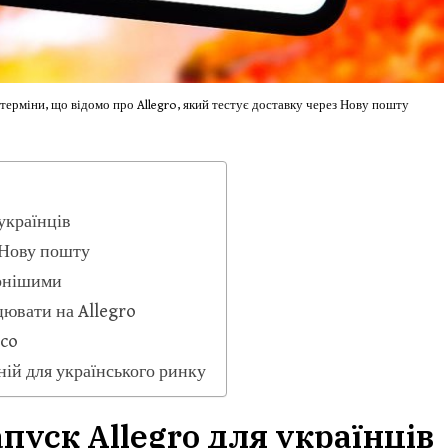
терміни, що відомо про Allegro, який тестує доставку через Нову пошту
українців
 Нову пошту
ярнішими
цювати на Allegro
pco
ій для українського ринку
пуск Allegro для українців