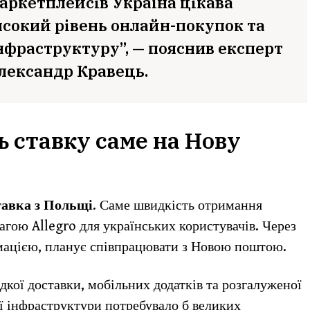
аркетплейсів Україна цікава
исокий рівень онлайн-покупок та
нфраструктуру”, — пояснив експерт
лександр Кравець.
ь ставку саме на Нову
тавка з Польщі
. Саме швидкість отримання
гою Allegro для українських користувачів. Через
мацією, планує співпрацювати з Новою поштою.
кої доставки, мобільних додатків та розгалуженої
ої інфраструктури потребувало б великих