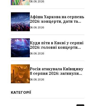
08.08.2026
школи
Афіша Харкова на серпень
2026: концерти, дати та
ціни квитків
08.08.2026
Куди піти в Києві у серпні
2026: головні концерти
місяця, дати, артисти та
08.08.2026
ціни
Росія атакувала Київщину
8 серпня 2026: загинули
троє людей, серед них
08.08.2026
дитина, наслідки
КАТЕГОРІЇ