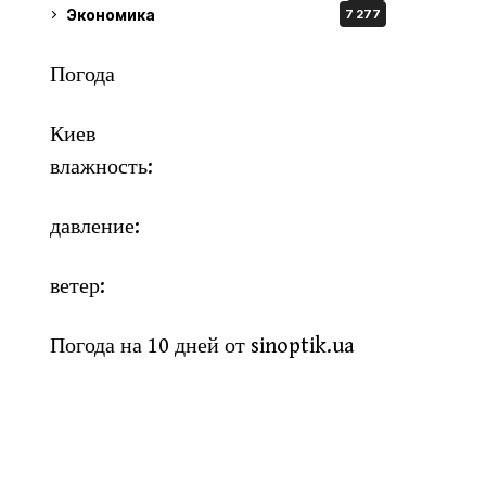
Экономика
7 277
Погода
Киев
влажность:
давление:
ветер:
Погода на 10 дней от
sinoptik.ua