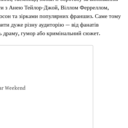
ти з Анею Тейлор-Джой, Віллом Ферреллом,
сон та зірками популярних франшиз. Саме тому
ити дуже різну аудиторію — від фанатів
ть драму, гумор або кримінальний сюжет.
Star Weekend