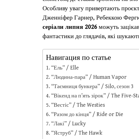
Особливу увагу привертають проєк
Дженніфер Гарнер, Ребеккою Фергю
серіали липня 2026
можуть зацікав
фантастики до глядачів, які шукаю
Навигация по статье
“Ель” / Elle
“Людина-пара” / Human Vapor
“Таємниця бункера” / Silo, сезон 3
“Вікенд на п’ять зірок” / The Five-
“Вестіс” / The Westies
“Разом до кінця” / Ride or Die
“Лакі” / Lucky
“Яструб” / The Hawk