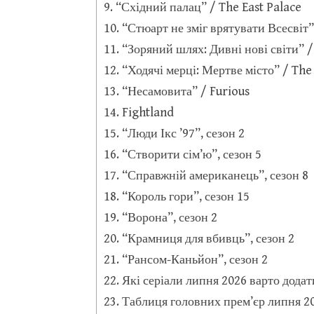
“Східний палац” / The East Palace
“Стюарт не зміг врятувати Всесвіт” 
“Зоряний шлях: Дивні нові світи” /
“Ходячі мерці: Мертве місто” / The
“Несамовита” / Furious
Fightland
“Люди Ікс ’97”, сезон 2
“Створити сім’ю”, сезон 5
“Справжній американець”, сезон 8
“Король гори”, сезон 15
“Ворона”, сезон 2
“Крамниця для вбивць”, сезон 2
“Рансом-Каньйон”, сезон 2
Які серіали липня 2026 варто додат
Таблиця головних прем’єр липня 2