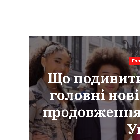
Гол
Що подивити
головні нові
продовження 
У