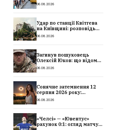
в Україні: де діє пільга,
06.08.2026
хто може скористатися
Удар по станції Квітгева
на Київщині: розповідь
очевидців, як вісім людей
06.08.2026
загинули біля колій, що
сталося
Загинув пошуковець
Олексій Юков: що відомо
про його роботу, хто він
06.08.2026
такий, біографія
Сонячне затемнення 12
серпня 2026 року:
гороскоп, кому із знаків
06.08.2026
зодіаку принесе успіх
«Челсі» — «Ювентус»
рахунок 0:1: огляд матчу
та вихід Мудрика