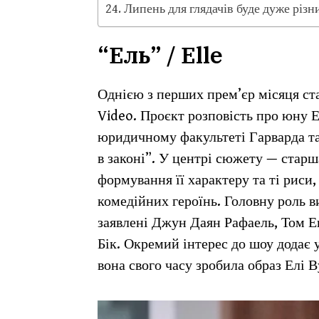
Липень для глядачів буде дуже різн
“Ель” / Elle
Однією з перших прем’єр місяця ста
Video. Проєкт розповість про юну Ел
юридичному факультеті Гарварда та
в законі”. У центрі сюжету — старша
формування її характеру та ті риси,
комедійних героїнь. Головну роль в
заявлені Джун Даян Рафаель, Том Е
Бік. Окремий інтерес до шоу додає 
вона свого часу зробила образ Елі 