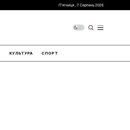
П’ятниця , 7 Серпень 2026
О
КУЛЬТУРА
СПОРТ