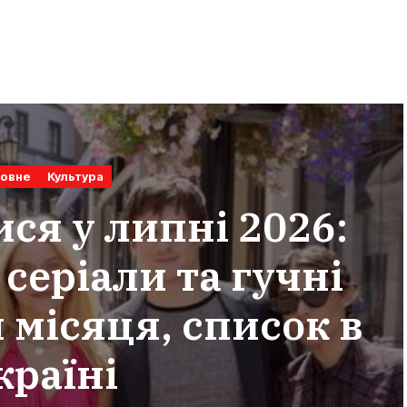
овне
Культура
ся у липні 2026:
 серіали та гучні
місяця, список в
країні