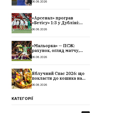
06.08.2026
«Арсенал» програв
«Бетісу» 1:3 у Дубліні:
огляд матчу та всі голи
06.08.2026
«Мальорка» — ПСЖ:
рахунок, огляд матчу,
голи та склад парижан
06.08.2026
Яблучний Спас 2026: що
покласти до кошика на
освячення, які фрукти,
06.08.2026
традиції
КАТЕГОРІЇ