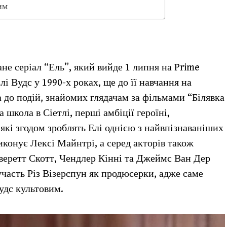
им
не серіал “Ель”, який вийде 1 липня на Prime
і Вудс у 1990-х роках, ще до її навчання на
 до подій, знайомих глядачам за фільмами “Білявка
 школа в Сіетлі, перші амбіції героїні,
 які згодом зроблять Елі однією з найвпізнаваніших
иконує Лексі Майнтрі, а серед акторів також
веретт Скотт, Чендлер Кінні та Джеймс Ван Дер
участь Різ Візерспун як продюсерки, адже саме
Вудс культовим.