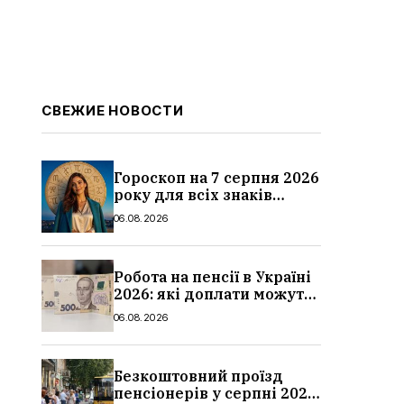
СВЕЖИЕ НОВОСТИ
Гороскоп на 7 серпня 2026
року для всіх знаків
зодіаку: кому пощастить у
06.08.2026
п’ятницю
Робота на пенсії в Україні
2026: які доплати можуть
скасувати, про що
06.08.2026
потрібно повідомити ПФУ
Безкоштовний проїзд
пенсіонерів у серпні 2026