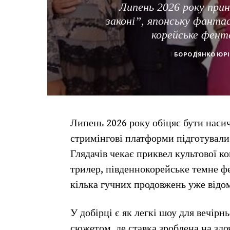
Липень 2026 року прин
законі”, японську фанта
корейське фенте
БОРОДЯНКО ЮРІ
Липень 2026 року обіцяє бути наси
стримінгові платформи підготували 
Глядачів чекає приквел культової к
трилер, південнокорейське темне фе
кілька гучних продовжень уже відо
У добірці є як легкі шоу для вечірн
сюжетом, де ставка зроблена на зло