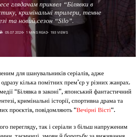
есе глядачам приквел “Білявки в
стику, кримінальні трилери, темне
зі та новий сезон “Silo”.
Й
05.07.2026
1 MINS READ
193 VIEWS
ченим для шанувальників серіалів, адже
одразу кілька помітних прем’єр у різних жанрах.
омедії “Білявка в законі”, японський фантастичний
нтезі, кримінальні історії, спортивна драма та
мих проєктів, повідомляють “
Вечірні Вісті
“.
ього перегляду, так і серіали з більш напруженим
чини, таємниці, змови й боротьбу за виживання.