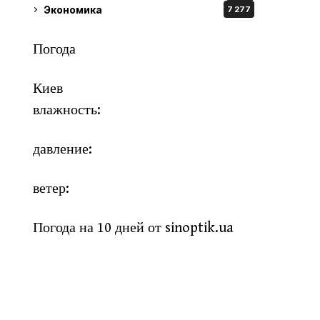
Экономика
7 277
Погода
Киев
влажность:
давление:
ветер:
Погода на 10 дней от
sinoptik.ua