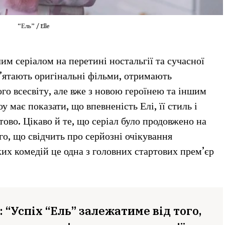
“Ель” / Elle
им серіалом на перетині ностальгії та сучасної
ам’ятають оригінальні фільми, отримають
о всесвіту, але вже з новою героїнею та іншим
 має показати, що впевненість Елі, її стиль і
тово. Цікаво й те, що серіал було продовжено на
о, що свідчить про серйозні очікування
их комедій це одна з головних стартових прем’єр
 “Успіх “Ель” залежатиме від того,