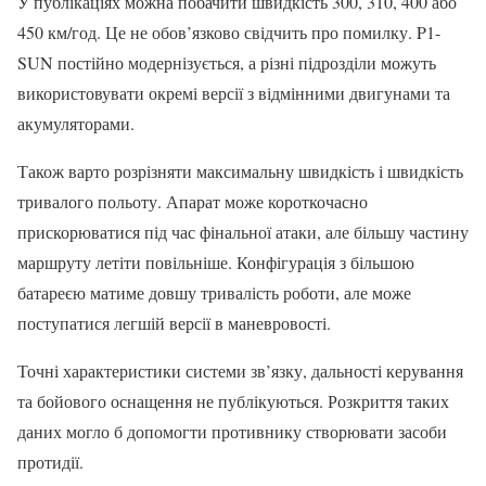
У публікаціях можна побачити швидкість 300, 310, 400 або
450 км/год. Це не обов’язково свідчить про помилку. P1-
SUN постійно модернізується, а різні підрозділи можуть
використовувати окремі версії з відмінними двигунами та
акумуляторами.
Також варто розрізняти максимальну швидкість і швидкість
тривалого польоту. Апарат може короткочасно
прискорюватися під час фінальної атаки, але більшу частину
маршруту летіти повільніше. Конфігурація з більшою
батареєю матиме довшу тривалість роботи, але може
поступатися легшій версії в маневровості.
Точні характеристики системи зв’язку, дальності керування
та бойового оснащення не публікуються. Розкриття таких
даних могло б допомогти противнику створювати засоби
протидії.