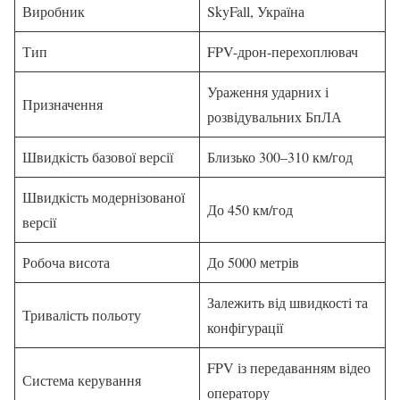
Виробник
SkyFall, Україна
Тип
FPV-дрон-перехоплювач
Ураження ударних і
Призначення
розвідувальних БпЛА
Швидкість базової версії
Близько 300–310 км/год
Швидкість модернізованої
До 450 км/год
версії
Робоча висота
До 5000 метрів
Залежить від швидкості та
Тривалість польоту
конфігурації
FPV із передаванням відео
Система керування
оператору