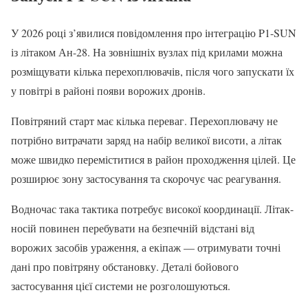
У 2026 році з’явилися повідомлення про інтеграцію P1-SUN
із літаком Ан-28. На зовнішніх вузлах під крилами можна
розміщувати кілька перехоплювачів, після чого запускати їх
у повітрі в районі появи ворожих дронів.
Повітряний старт має кілька переваг. Перехоплювачу не
потрібно витрачати заряд на набір великої висоти, а літак
може швидко переміститися в район проходження цілей. Це
розширює зону застосування та скорочує час реагування.
Водночас така тактика потребує високої координації. Літак-
носій повинен перебувати на безпечній відстані від
ворожих засобів ураження, а екіпаж — отримувати точні
дані про повітряну обстановку. Деталі бойового
застосування цієї системи не розголошуються.