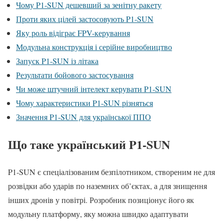
Чому P1-SUN дешевший за зенітну ракету
Проти яких цілей застосовують P1-SUN
Яку роль відіграє FPV-керування
Модульна конструкція і серійне виробництво
Запуск P1-SUN із літака
Результати бойового застосування
Чи може штучний інтелект керувати P1-SUN
Чому характеристики P1-SUN різняться
Значення P1-SUN для української ППО
Що таке український P1-SUN
P1-SUN є спеціалізованим безпілотником, створеним не для
розвідки або ударів по наземних об’єктах, а для знищення
інших дронів у повітрі. Розробник позиціонує його як
модульну платформу, яку можна швидко адаптувати