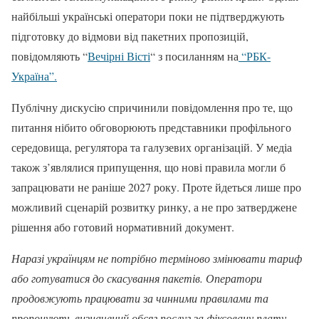
найбільші українські оператори поки не підтверджують
підготовку до відмови від пакетних пропозицій,
повідомляють “
Вечірні Вісті
“ з посиланням на
“РБК-
Україна”.
Публічну дискусію спричинили повідомлення про те, що
питання нібито обговорюють представники профільного
середовища, регулятора та галузевих організацій. У медіа
також з’являлися припущення, що нові правила могли б
запрацювати не раніше 2027 року. Проте йдеться лише про
можливий сценарій розвитку ринку, а не про затверджене
рішення або готовий нормативний документ.
Наразі українцям не потрібно терміново змінювати тариф
або готуватися до скасування пакетів. Оператори
продовжують працювати за чинними правилами та
пропонують визначений обсяг послуг за фіксовану плату.