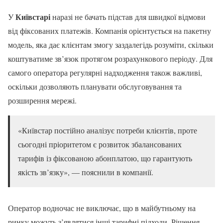
Київстарі
У
наразі не бачать підстав для швидкої відмови
від фіксованих платежів. Компанія орієнтується на пакетну
модель, яка дає клієнтам змогу заздалегідь розуміти, скільки
коштуватиме зв’язок протягом розрахункового періоду. Для
самого оператора регулярні надходження також важливі,
оскільки дозволяють планувати обслуговування та
розширення мережі.
«Київстар постійно аналізує потреби клієнтів, проте
сьогодні пріоритетом є розвиток збалансованих
тарифів із фіксованою абонплатою, що гарантують
якість зв’язку», — пояснили в компанії.
Оператор водночас не виключає, що в майбутньому на
ринку можуть з’являтися інші тарифні підходи. Рішення