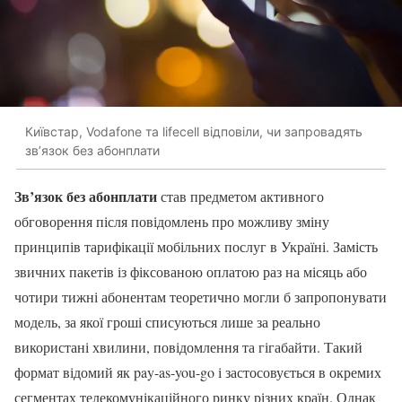
Київстар, Vodafone та lifecell відповіли, чи запровадять
зв’язок без абонплати
Зв’язок без абонплати
став предметом активного
обговорення після повідомлень про можливу зміну
принципів тарифікації мобільних послуг в Україні. Замість
звичних пакетів із фіксованою оплатою раз на місяць або
чотири тижні абонентам теоретично могли б запропонувати
модель, за якої гроші списуються лише за реально
використані хвилини, повідомлення та гігабайти. Такий
формат відомий як pay-as-you-go і застосовується в окремих
сегментах телекомунікаційного ринку різних країн. Однак