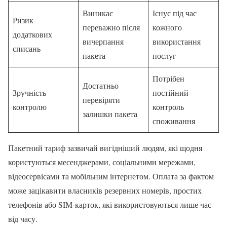
Виникає
Існує під час
Ризик
переважно після
кожного
додаткових
вичерпання
використання
списань
пакета
послуг
Потрібен
Достатньо
Зручність
постійний
перевіряти
контролю
контроль
залишки пакета
споживання
Пакетний тариф зазвичай вигідніший людям, які щодня
користуються месенджерами, соціальними мережами,
відеосервісами та мобільним інтернетом. Оплата за фактом
може зацікавити власників резервних номерів, простих
телефонів або SIM-карток, які використовуються лише час
від часу.