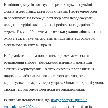
Нинішня дискусія показує, що ринок шукає гнучкіші
формати для різних категорій клієнтів. Проте оператори
наголошують на необхідності зберігати передбачувані
доходи, потрібні для стабільної роботи та модернізації
скасування абонплати
мереж. Тому найближчим часом
не
очікується, а пакетна система залишатиметься основою
мобільного зв’язку в Україні.
Найреалістичнішим подальшим кроком може стати
розширення вибору: збереження звичних пакетів для
активних користувачів і запуск окремих пропозицій із
подобовою або фактичною оплатою для тих, хто
користується номером нерегулярно. Однак конкретні умови,
строки та ціни оператори поки не оприлюднили.
Раніше ми повідомляли, що
чому зростуть ціни на
смартфони у 2026 році
: причина і прогноз аналітиків.