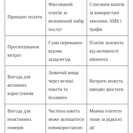
Фіксований
Списання коштів
платіж за
за використані
Принцип оплати
визначений набір
хвилини, SMS і
послуг
трафік
Сума переважно
Платіж залежить
Прогнозування
відома
від активності
витрат
заздалегідь
абонента
Зазвичай вища
Вигода для
через великі
Витрати можуть
активних
пакети та
швидко зростати
користувачів
безліміти
Вигода для
Частина пакета
Можна платити
неактивних
може залишатися
лише за рідкісні
номерів
невикористаною
дії