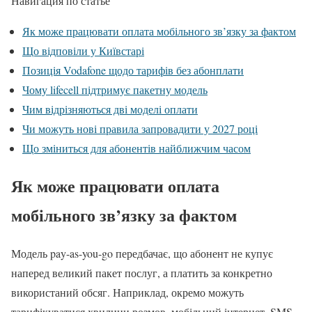
Навигация по статье
Як може працювати оплата мобільного зв’язку за фактом
Що відповіли у Київстарі
Позиція Vodafone щодо тарифів без абонплати
Чому lifecell підтримує пакетну модель
Чим відрізняються дві моделі оплати
Чи можуть нові правила запровадити у 2027 році
Що зміниться для абонентів найближчим часом
Як може працювати оплата
мобільного зв’язку за фактом
Модель pay-as-you-go передбачає, що абонент не купує
наперед великий пакет послуг, а платить за конкретно
використаний обсяг. Наприклад, окремо можуть
тарифікуватися хвилини розмов, мобільний інтернет, SMS