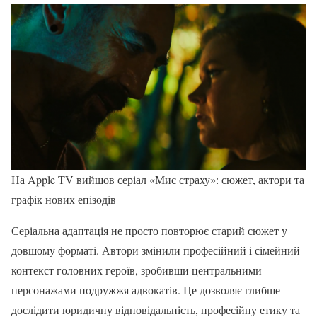
На Apple TV вийшов серіал «Мис страху»: сюжет, актори та
графік нових епізодів
Серіальна адаптація не просто повторює старий сюжет у
довшому форматі. Автори змінили професійний і сімейний
контекст головних героїв, зробивши центральними
персонажами подружжя адвокатів. Це дозволяє глибше
дослідити юридичну відповідальність, професійну етику та