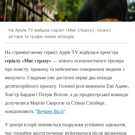
На Apple TV вийшов серіал «Мис страху»: сюжет,
актори та графік нових епізодів
На стримінговому сервісі Apple TV відбулася прем’єра
серіалу «Мис страху»
— нового психологічного трилера
про помсту, провину та небезпечне повернення людини з
минулого. Глядачам уже доступні перші два епізоди
десятисерійного проєкту. Головні ролі виконали Емі Адамс,
Хав’єр Бардем і Патрік Вілсон, а до продюсерської команди
долучилися Мартін Скорсезе та Стівен Спілберг,
повідомляють “
Вечірні Вісті
“.
У центрі історії опиняється подружжя успішних адвокатів,
чиє спокійне життя починає руйнуватися після звільнення