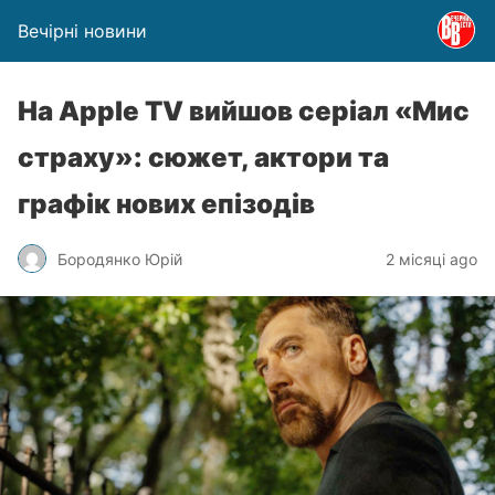
Вечірні новини
На Apple TV вийшов серіал «Мис
страху»: сюжет, актори та
графік нових епізодів
Бородянко Юрій
2 місяці ago