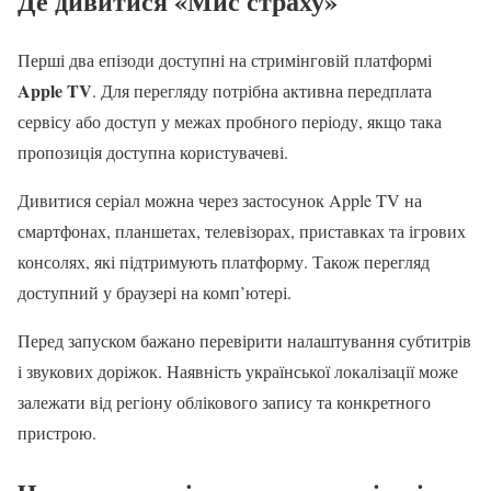
Де дивитися «Мис страху»
Перші два епізоди доступні на стримінговій платформі
Apple TV
. Для перегляду потрібна активна передплата
сервісу або доступ у межах пробного періоду, якщо така
пропозиція доступна користувачеві.
Дивитися серіал можна через застосунок Apple TV на
смартфонах, планшетах, телевізорах, приставках та ігрових
консолях, які підтримують платформу. Також перегляд
доступний у браузері на комп’ютері.
Перед запуском бажано перевірити налаштування субтитрів
і звукових доріжок. Наявність української локалізації може
залежати від регіону облікового запису та конкретного
пристрою.