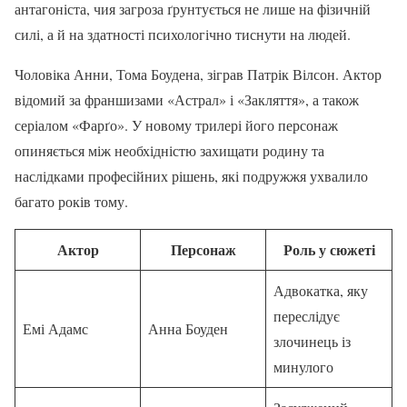
антагоніста, чия загроза ґрунтується не лише на фізичній
силі, а й на здатності психологічно тиснути на людей.
Чоловіка Анни, Тома Боудена, зіграв Патрік Вілсон. Актор
відомий за франшизами «Астрал» і «Закляття», а також
серіалом «Фарґо». У новому трилері його персонаж
опиняється між необхідністю захищати родину та
наслідками професійних рішень, які подружжя ухвалило
багато років тому.
Актор
Персонаж
Роль у сюжеті
Адвокатка, яку
переслідує
Емі Адамс
Анна Боуден
злочинець із
минулого