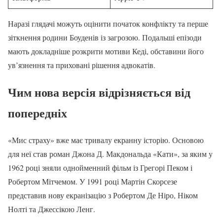
Наразі глядачі можуть оцінити початок конфлікту та перше
зіткнення родини Боуденів із загрозою. Подальші епізоди
мають докладніше розкрити мотиви Кеді, обставини його
ув’язнення та приховані рішення адвокатів.
Чим нова версія відрізняється від
попередніх
«Мис страху» вже має тривалу екранну історію. Основою
для неї став роман Джона Д. Макдональда «Кати», за яким у
1962 році зняли однойменний фільм із Грегорі Пеком і
Робертом Мітчемом. У 1991 році Мартін Скорсезе
представив нову екранізацію з Робертом Де Ніро, Ніком
Нолті та Джессікою Ленг.