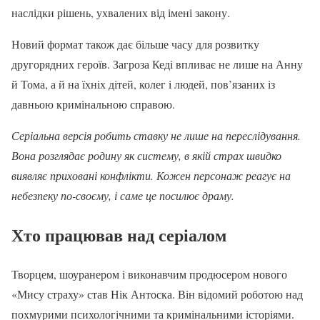
наслідки рішень, ухвалених від імені закону.
Новий формат також дає більше часу для розвитку
другорядних героїв. Загроза Кеді впливає не лише на Анну
й Тома, а й на їхніх дітей, колег і людей, пов’язаних із
давньою кримінальною справою.
Серіальна версія робить ставку не лише на переслідування.
Вона розглядає родину як систему, в якій страх швидко
виявляє приховані конфлікти. Кожен персонаж реагує на
небезпеку по-своєму, і саме це посилює драму.
Хто працював над серіалом
Творцем, шоуранером і виконавчим продюсером нового
«Мису страху» став Нік Антоска. Він відомий роботою над
похмурими психологічними та кримінальними історіями.