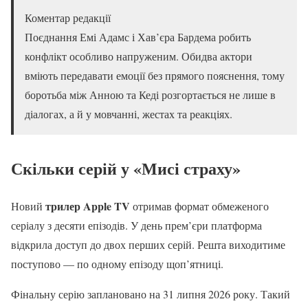
Коментар редакції
Поєднання Емі Адамс і Хав’єра Бардема робить
конфлікт особливо напруженим. Обидва актори
вміють передавати емоції без прямого пояснення, тому
боротьба між Анною та Кеді розгортається не лише в
діалогах, а й у мовчанні, жестах та реакціях.
Скільки серій у «Мисі страху»
трилер Apple TV
Новий
отримав формат обмеженого
серіалу з десяти епізодів. У день прем’єри платформа
відкрила доступ до двох перших серій. Решта виходитиме
поступово — по одному епізоду щоп’ятниці.
Фінальну серію заплановано на 31 липня 2026 року. Такий