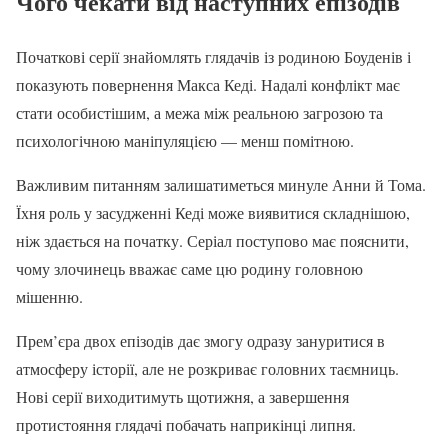
Чого чекати від наступних епізодів
Початкові серії знайомлять глядачів із родиною Боуденів і
показують повернення Макса Кеді. Надалі конфлікт має
стати особистішим, а межа між реальною загрозою та
психологічною маніпуляцією — менш помітною.
Важливим питанням залишатиметься минуле Анни й Тома.
Їхня роль у засудженні Кеді може виявитися складнішою,
ніж здається на початку. Серіал поступово має пояснити,
чому злочинець вважає саме цю родину головною
мішенню.
Прем’єра двох епізодів дає змогу одразу зануритися в
атмосферу історії, але не розкриває головних таємниць.
Нові серії виходитимуть щотижня, а завершення
протистояння глядачі побачать наприкінці липня.