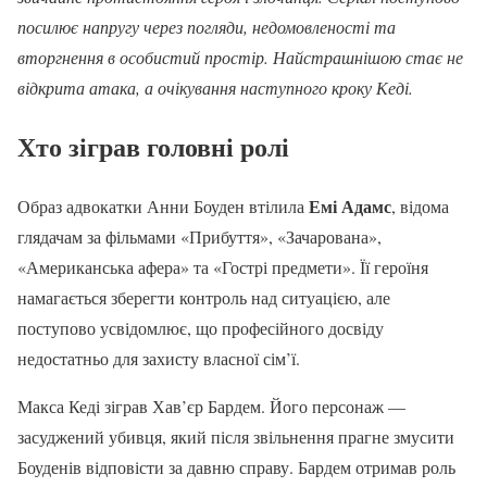
посилює напругу через погляди, недомовленості та
вторгнення в особистий простір. Найстрашнішою стає не
відкрита атака, а очікування наступного кроку Кеді.
Хто зіграв головні ролі
Емі Адамс
Образ адвокатки Анни Боуден втілила
, відома
глядачам за фільмами «Прибуття», «Зачарована»,
«Американська афера» та «Гострі предмети». Її героїня
намагається зберегти контроль над ситуацією, але
поступово усвідомлює, що професійного досвіду
недостатньо для захисту власної сім’ї.
Макса Кеді зіграв Хав’єр Бардем. Його персонаж —
засуджений убивця, який після звільнення прагне змусити
Боуденів відповісти за давню справу. Бардем отримав роль