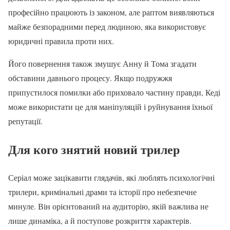
професійно працюють із законом, але раптом виявляються
майже безпорадними перед людиною, яка використовує
юридичні правила проти них.
Його повернення також змушує Анну й Тома згадати
обставини давнього процесу. Якщо подружжя
припустилося помилки або приховало частину правди, Кеді
може використати це для маніпуляцій і руйнування їхньої
репутації.
Для кого знятий новий трилер
Серіал може зацікавити глядачів, які люблять психологічні
трилери, кримінальні драми та історії про небезпечне
минуле. Він орієнтований на аудиторію, якій важлива не
лише динаміка, а й поступове розкриття характерів.