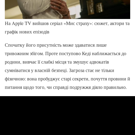
На Apple TV вийшов серіал «Мис страху»: сюжет, актори та
графік нових епізодів
Спочатку його присутність може здаватися лише
тривожним збігом. Проте поступово Кеді наближається до
родини, вивчає її слабкі місця та змушує адвокатів
сумніватися у власній безпеці. Загроза стає не тільки
фізичною: вона пробуджує старі секрети, почуття провини й
питання щодо того, чи справді подружжя діяло правильно.