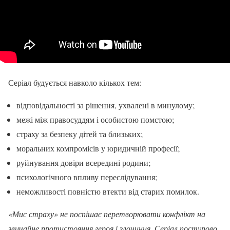
Серіал будується навколо кількох тем:
відповідальності за рішення, ухвалені в минулому;
межі між правосуддям і особистою помстою;
страху за безпеку дітей та близьких;
моральних компромісів у юридичній професії;
руйнування довіри всередині родини;
психологічного впливу переслідування;
неможливості повністю втекти від старих помилок.
«Мис страху» не поспішає перетворювати конфлікт на
звичайне протистояння героя і злочинця. Серіал поступово