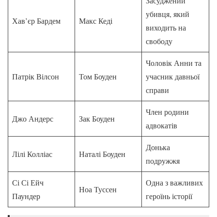
Засуджений
убивця, який
Хав’єр Бардем
Макс Кеді
виходить на
свободу
Чоловік Анни та
Патрік Вілсон
Том Боуден
учасник давньої
справи
Член родини
Джо Андерс
Зак Боуден
адвокатів
Донька
Лілі Колліас
Наталі Боуден
подружжя
Сі Сі Ейч
Одна з важливих
Ноа Туссен
Паундер
героїнь історії