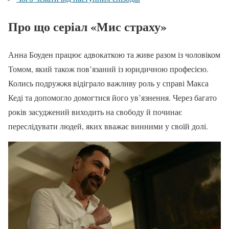
Про що серіал «Мис страху»
Анна Боуден працює адвокаткою та живе разом із чоловіком
Томом, який також пов’язаний із юридичною професією.
Колись подружжя відіграло важливу роль у справі Макса
Кеді та допомогло домогтися його ув’язнення. Через багато
років засуджений виходить на свободу й починає
переслідувати людей, яких вважає винними у своїй долі.