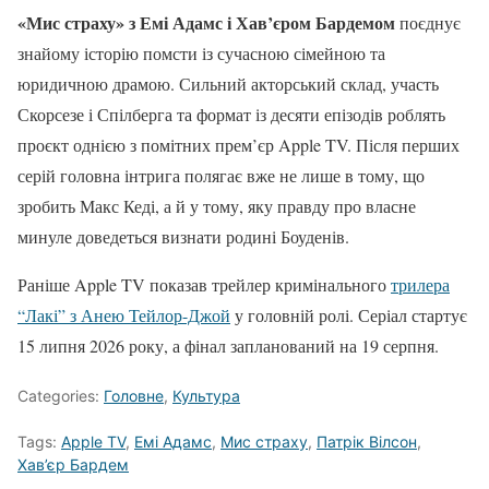
«Мис страху» з Емі Адамс і Хав’єром Бардемом
поєднує
знайому історію помсти із сучасною сімейною та
юридичною драмою. Сильний акторський склад, участь
Скорсезе і Спілберга та формат із десяти епізодів роблять
проєкт однією з помітних прем’єр Apple TV. Після перших
серій головна інтрига полягає вже не лише в тому, що
зробить Макс Кеді, а й у тому, яку правду про власне
минуле доведеться визнати родині Боуденів.
Раніше Apple TV показав трейлер кримінального
трилера
“Лакі” з Анею Тейлор-Джой
у головній ролі. Серіал стартує
15 липня 2026 року, а фінал запланований на 19 серпня.
Categories:
Головне
,
Культура
Tags:
Apple TV
,
Емі Адамс
,
Мис страху
,
Патрік Вілсон
,
Хав’єр Бардем