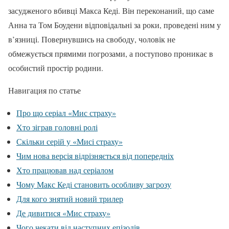
засудженого вбивці Макса Кеді. Він переконаний, що саме
Анна та Том Боудени відповідальні за роки, проведені ним у
в’язниці. Повернувшись на свободу, чоловік не
обмежується прямими погрозами, а поступово проникає в
особистий простір родини.
Навигация по статье
Про що серіал «Мис страху»
Хто зіграв головні ролі
Скільки серій у «Мисі страху»
Чим нова версія відрізняється від попередніх
Хто працював над серіалом
Чому Макс Кеді становить особливу загрозу
Для кого знятий новий трилер
Де дивитися «Мис страху»
Чого чекати від наступних епізодів