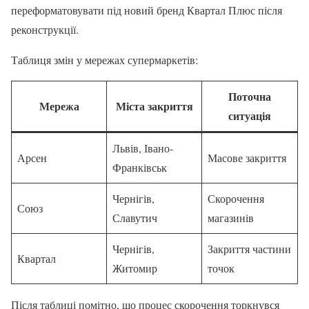
переформатовувати під новий бренд Квартал Плюс після
реконструкції.
Таблиця змін у мережах супермаркетів:
Поточна
Мережа
Міста закриття
ситуація
Львів, Івано-
Арсен
Масове закриття
Франківськ
Чернігів,
Скорочення
Союз
Славутич
магазинів
Чернігів,
Закриття частини
Квартал
Житомир
точок
Після таблиці помітно, що процес скорочення торкнувся