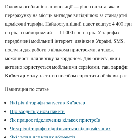
Головна особливість пропозиції — річна оплата, яка в
перерахунку на місяць виглядає вигіднішою за стандартні
щомісячні тарифи. Найдоступніший пакет коштує 4 400 грн
на рік, а найдорожчий — 11 000 грн на рік. У тарифах
передбачені мобільний інтернет, дзвінки в Україні, SMS,
послуги для роботи з кількома пристроями, а також
можливості для зв’язку за кордоном. Для бізнесу, який
тарифи
активно користується мобільними сервісами, такі
Київстар
можуть стати способом спростити облік витрат.
Навигация по статье
Які річні тарифи запустив Київстар
Що входить у нові пакети
Як працює підключення кількох пристроїв
Чим річні тарифи відрізняються від щомісячних
Які умови для нових абонентів