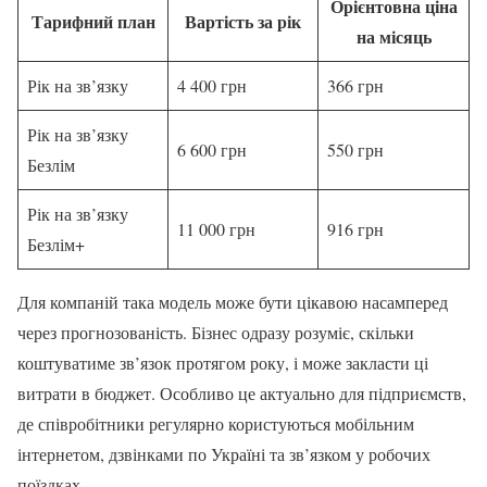
Орієнтовна ціна
Тарифний план
Вартість за рік
на місяць
Рік на зв’язку
4 400 грн
366 грн
Рік на зв’язку
6 600 грн
550 грн
Безлім
Рік на зв’язку
11 000 грн
916 грн
Безлім+
Для компаній така модель може бути цікавою насамперед
через прогнозованість. Бізнес одразу розуміє, скільки
коштуватиме зв’язок протягом року, і може закласти ці
витрати в бюджет. Особливо це актуально для підприємств,
де співробітники регулярно користуються мобільним
інтернетом, дзвінками по Україні та зв’язком у робочих
поїздках.